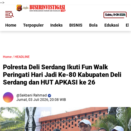
-->
Sabtu
8•08•2026
Home
Terpopuler
Indeks
BISNIS
Bola
Edukasi
Ek
Home
/
HEADLINE
Polresta Deli Serdang Ikuti Fun Walk
Peringati Hari Jadi Ke-80 Kabupaten Deli
Serdang dan HUT APKASI ke 26
Sakbani Rahmad
Jumat, 03 Juli 2026, 20:08 WIB