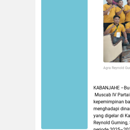
Agra Reynold Gu
KABANJAHE –Buse
Muscab IV Partai
kepemimpinan bar
menghadapi dinam
yang digelar di 
Reynold Gurning,
periode 2025–20