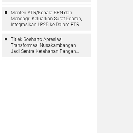
Berarti Memuliakan Negara
Menteri ATR/Kepala BPN dan
Mendagri Keluarkan Surat Edaran,
Integrasikan LP2B ke Dalam RTRW
dan RDTR
Titiek Soeharto Apresiasi
Transformasi Nusakambangan
Jadi Sentra Ketahanan Pangan
dan Pembinaan Warga Binaan