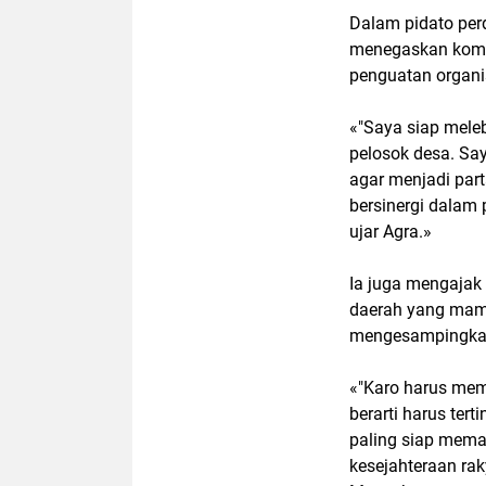
Dalam pidato perd
menegaskan komi
penguatan organis
«"Saya siap mele
pelosok desa. Sa
agar menjadi part
bersinergi dalam
ujar Agra.»
Ia juga mengajak
daerah yang mamp
mengesampingkan
«"Karo harus mem
berarti harus ter
paling siap memad
kesejahteraan rak