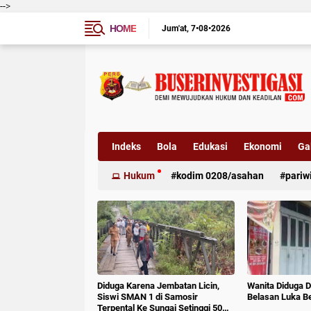
-->
HOME
Jum'at
7•08•2026
Indeks
Bola
Edukasi
Ekonomi
Gal
Hukum
kodim 0208/asahan
pariw
Diduga Karena Jembatan Licin,
Wanita Diduga D
Siswi SMAN 1 di Samosir
Belasan Luka B
Terpental Ke Sungai Setinggi 50