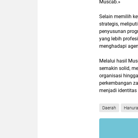
Muscab.»
Selain memilih k
strategis, melipu
penyusunan progr
yang lebih profesi
menghadapi agen
Melalui hasil Mus
semakin solid, m
organisasi hingga
perkembangan zam
menjadi identitas
Daerah
Hanura