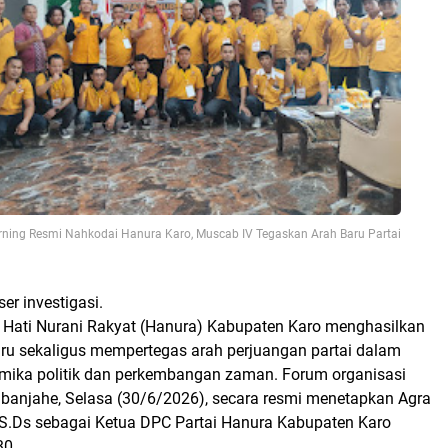
rning Resmi Nahkodai Hanura Karo, Muscab IV Tegaskan Arah Baru Partai
r investigasi.
 Hati Nurani Rakyat (Hanura) Kabupaten Karo menghasilkan
u sekaligus mempertegas arah perjuangan partai dalam
ika politik dan perkembangan zaman. Forum organisasi
Kabanjahe, Selasa (30/6/2026), secara resmi menetapkan Agra
 S.Ds sebagai Ketua DPC Partai Hanura Kabupaten Karo
30.