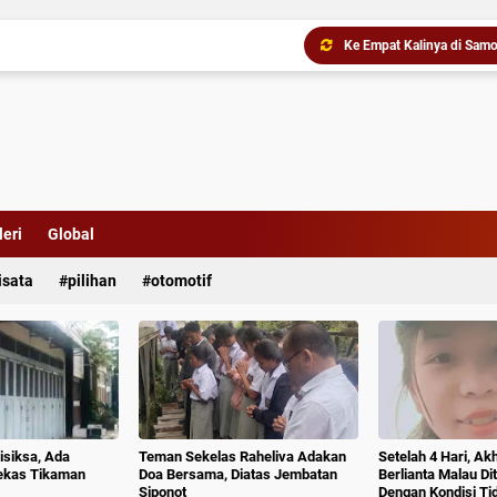
Ke Empat Kalinya di Samo
eri
Global
isata
pilihan
otomotif
isiksa, Ada
Teman Sekelas Raheliva Adakan
Setelah 4 Hari, Ak
ekas Tikaman
Doa Bersama, Diatas Jembatan
Berlianta Malau D
Siponot
Dengan Kondisi T