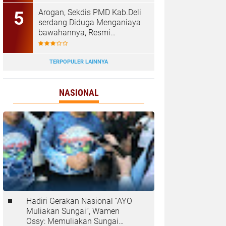
Tanjungbalai
‎Arogan, Sekdis PMD Kab.Deli
serdang Diduga Menganiaya
bawahannya, Resmi
Dilaporkan ke Poldasu
TERPOPULER LAINNYA
NASIONAL
Hadiri Gerakan Nasional “AYO
Muliakan Sungai”, Wamen
Ossy: Memuliakan Sungai