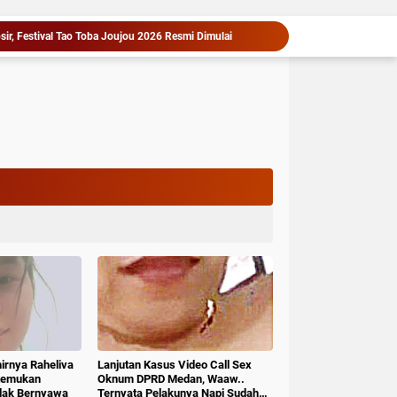
sir, Festival Tao Toba Joujou 2026 Resmi Dimulai
‎Arogan, Sekdis PMD Kab.Deli serdang Diduga Menganiaya bawahannya, Resmi Dilaporkan ke Poldasu
Bersama Bupati, Anak-anak Tanjung Morawa Nikmati Pengalaman Pertama Nobar di Bioskop
Pemkab Deli Serdang Pertemukan PT Indofarm dan Petani Ikan, Sengketa Berakhir Damai
Serah Terima Fasilitas Kota Mandiri Bekala Berlanjut, Pemkab Deli Serdang Siapkan Pengelolaan
Asri Ludin Tambunan Pastikan Peserta Jambore Nasional Deli Serdang Berangkat Tanpa Beban Biaya
1,2 Kg Sabu Dimusnahkan Polresta Deli Serdang, Tiga Tersangka Gagal Edarkan Ribuan Dosis Narkoba".
Puluhan Tahun Menanti, Jalan Strategis di Nias Utara Akhirnya Diaspal Era Gubernur Bobby
PD AIJ Sumut Kembali Amankan Aset Pemprov di Binjai, Lima Rumah Dinas Eks Bioskop Ria Dibongkar
Cegah Masalah di Masa Depan, Menteri Nusron Ajak Pemda Percepat Sertipikasi Tanah Rumah Ibadah di NTT
hirnya Raheliva
Lanjutan Kasus Video Call Sex
itemukan
Oknum DPRD Medan, Waaw..
idak Bernyawa
Ternyata Pelakunya Napi Sudah