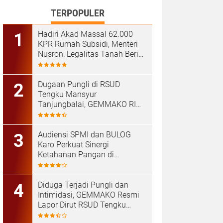
TERPOPULER
Hadiri Akad Massal 62.000
KPR Rumah Subsidi, Menteri
Nusron: Legalitas Tanah Beri
Kepastian bagi Masyarakat
Dugaan Pungli di RSUD
Tengku Mansyur
Tanjungbalai, GEMMAKO RI
Minta Penegak Hukum Usut
Tuntas
Audiensi SPMI dan BULOG
Karo Perkuat Sinergi
Ketahanan Pangan di
Kabanjahe
Diduga Terjadi Pungli dan
Intimidasi, GEMMAKO Resmi
Lapor Dirut RSUD Tengku
Mansyur ke Kejaksaan