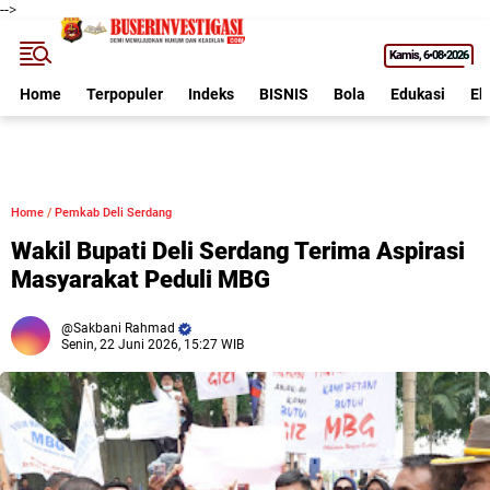
-->
Kamis
6•08•2026
Home
Terpopuler
Indeks
BISNIS
Bola
Edukasi
Ek
Home
/
Pemkab Deli Serdang
Wakil Bupati Deli Serdang Terima Aspirasi
Masyarakat Peduli MBG
Sakbani Rahmad
Senin, 22 Juni 2026, 15:27 WIB