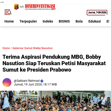
-->
Jum'at
7•08•2026
Home
Terpopuler
Indeks
BISNIS
Bola
Edukasi
Ek
Home
/
Gubernur Sumut Bobby Nasution
Terima Aspirasi Pendukung MBG, Bobby
Nasution Siap Teruskan Petisi Masyarakat
Sumut ke Presiden Prabowo
Sakbani Rahmad
Jumat, 19 Juni 2026, 18:17 WIB