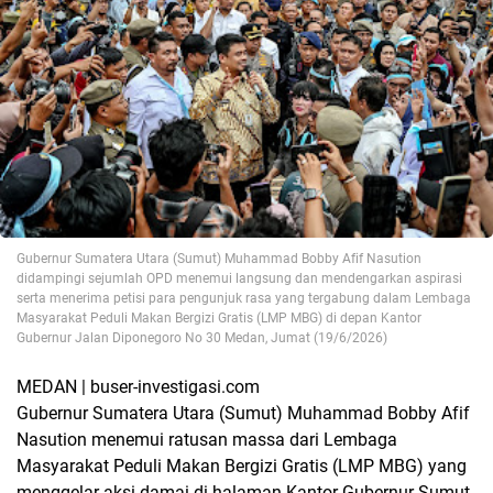
Gubernur Sumatera Utara (Sumut) Muhammad Bobby Afif Nasution
didampingi sejumlah OPD menemui langsung dan mendengarkan aspirasi
serta menerima petisi para pengunjuk rasa yang tergabung dalam Lembaga
Masyarakat Peduli Makan Bergizi Gratis (LMP MBG) di depan Kantor
Gubernur Jalan Diponegoro No 30 Medan, Jumat (19/6/2026)
MEDAN | buser-investigasi.com
Gubernur Sumatera Utara (Sumut) Muhammad Bobby Afif
Nasution menemui ratusan massa dari Lembaga
Masyarakat Peduli Makan Bergizi Gratis (LMP MBG) yang
menggelar aksi damai di halaman Kantor Gubernur Sumut,