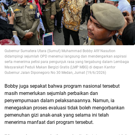
Gubernur Sumatera Utara (Sumut) Muhammad Bobby Afif Nasution
didampingi sejumlah OPD menemui langsung dan mendengarkan aspirasi
serta menerima petisi para pengunjuk rasa yang tergabung dalam Lembaga
Masyarakat Peduli Makan Bergizi Gratis (LMP MBG) di depan Kantor
Gubernur Jalan Diponegoro No 30 Medan, Jumat (19/6/2026)
Bobby juga sepakat bahwa program nasional tersebut
masih memerlukan sejumlah perbaikan dan
penyempurnaan dalam pelaksanaannya. Namun, ia
menegaskan proses evaluasi tidak boleh mengorbankan
pemenuhan gizi anak-anak yang selama ini telah
menerima manfaat dari program tersebut.