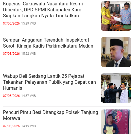
Koperasi Cakrawala Nusantara Resmi
Dibentuk, DPD SPMI Kabupaten Karo
Siapkan Langkah Nyata Tingkatkan
Kesejahteraan Anggota
07/08/2026,
15:29 WIB
Serapan Anggaran Terendah, Inspektorat
Soroti Kinerja Kadis Perkimcikataru Medan
07/08/2026,
15:22 WIB
Wabup Deli Serdang Lantik 25 Pejabat,
Tekankan Pelayanan Publik yang Cepat dan
Humanis
07/08/2026,
14:37 WIB
Pencuri Pintu Besi Ditangkap Polsek Tanjung
Morawa
07/08/2026,
14:19 WIB