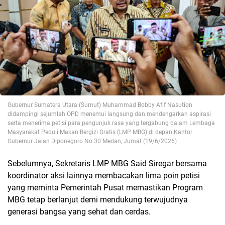
Gubernur Sumatera Utara (Sumut) Muhammad Bobby Afif Nasution
didampingi sejumlah OPD menemui langsung dan mendengarkan aspirasi
serta menerima petisi para pengunjuk rasa yang tergabung dalam Lembaga
Masyarakat Peduli Makan Bergizi Gratis (LMP MBG) di depan Kantor
Gubernur Jalan Diponegoro No 30 Medan, Jumat (19/6/2026)
Sebelumnya, Sekretaris LMP MBG Said Siregar bersama
koordinator aksi lainnya membacakan lima poin petisi
yang meminta Pemerintah Pusat memastikan Program
MBG tetap berlanjut demi mendukung terwujudnya
generasi bangsa yang sehat dan cerdas.