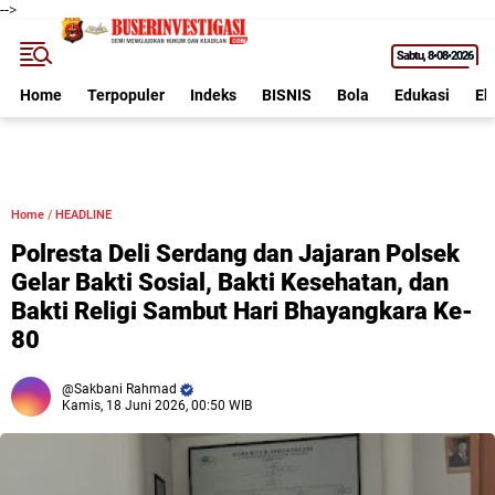
-->
Sabtu
8•08•2026
Home
Terpopuler
Indeks
BISNIS
Bola
Edukasi
Ek
Home
/
HEADLINE
Polresta Deli Serdang dan Jajaran Polsek
Gelar Bakti Sosial, Bakti Kesehatan, dan
Bakti Religi Sambut Hari Bhayangkara Ke-
80
Sakbani Rahmad
Kamis, 18 Juni 2026, 00:50 WIB