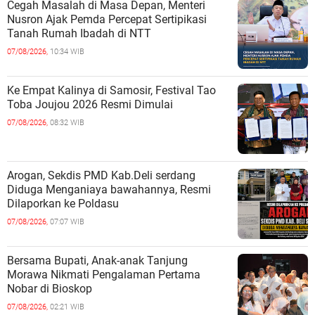
Cegah Masalah di Masa Depan, Menteri
Nusron Ajak Pemda Percepat Sertipikasi
Tanah Rumah Ibadah di NTT
07/08/2026,
10:34 WIB
Ke Empat Kalinya di Samosir, Festival Tao
Toba Joujou 2026 Resmi Dimulai
07/08/2026,
08:32 WIB
‎Arogan, Sekdis PMD Kab.Deli serdang
Diduga Menganiaya bawahannya, Resmi
Dilaporkan ke Poldasu
07/08/2026,
07:07 WIB
Bersama Bupati, Anak-anak Tanjung
Morawa Nikmati Pengalaman Pertama
Nobar di Bioskop
07/08/2026,
02:21 WIB