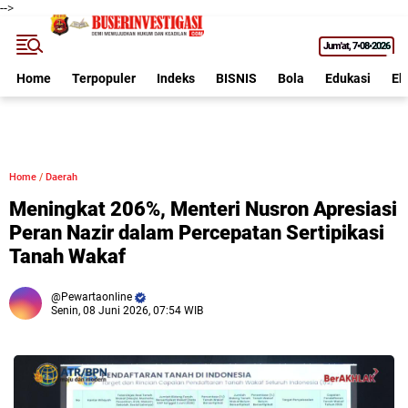
-->
Jum'at
7•08•2026
Home
Terpopuler
Indeks
BISNIS
Bola
Edukasi
Ek
Home
/
Daerah
Meningkat 206%, Menteri Nusron Apresiasi
Peran Nazir dalam Percepatan Sertipikasi
Tanah Wakaf
Pewartaonline
Senin, 08 Juni 2026, 07:54 WIB