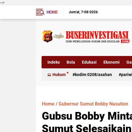
-->
HOME
Jum'at
7•08•2026
Indeks
Bola
Edukasi
Ekonomi
Gal
Hukum
kodim 0208/asahan
pariw
Home
/
Gubernur Sumut Bobby Nasution
Gubsu Bobby Mint
Sumut Selesaikai