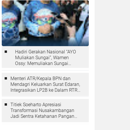
Hadiri Gerakan Nasional “AYO
Muliakan Sungai”, Wamen
Ossy: Memuliakan Sungai
Berarti Memuliakan Negara
Menteri ATR/Kepala BPN dan
Mendagri Keluarkan Surat Edaran,
Integrasikan LP2B ke Dalam RTRW
dan RDTR
Titiek Soeharto Apresiasi
Transformasi Nusakambangan
Jadi Sentra Ketahanan Pangan
dan Pembinaan Warga Binaan