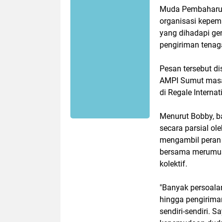
Muda Pembaharua
organisasi kepem
yang dihadapi gen
pengiriman tenaga 
Pesan tersebut d
AMPI Sumut masa 
di Regale Interna
Menurut Bobby, b
secara parsial ol
mengambil peran 
bersama merumusk
kolektif.
"Banyak persoalan
hingga pengirima
sendiri-sendiri. 