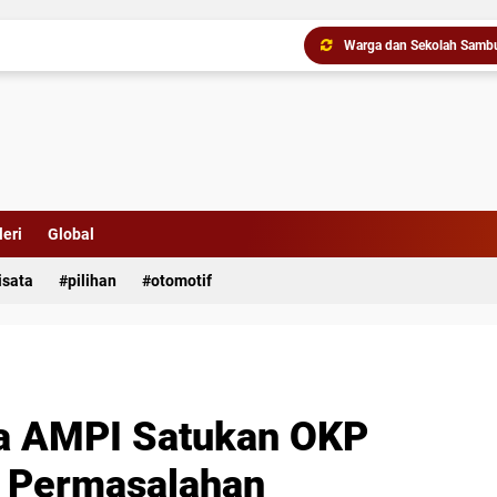
Buat Geger di Asahan, I
eri
Global
isata
pilihan
otomotif
Gubernur Bobby Nasution 
a AMPI Satukan OKP
n Permasalahan