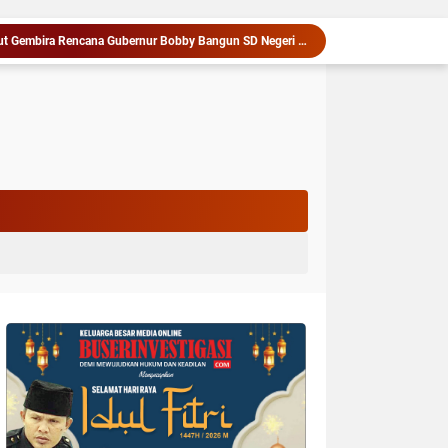
Warga dan Sekolah Sambut Gembira Rencana Gubernur Bobby Bangun SD Negeri Lasara di Nias Utara
Kapolres Langkat Ajak Warga Perkuat Iman dan Perangi Narkoba Lewat Safari Jumat Curhat
Penganiayaan Berujung Maut, Satu Terduga Pelaku Diamankan Tim Jatanras Polres Asahan
Deli Serdang Masuk Nominasi Penilaian Implementasi Program 3 Juta Rumah Regional Sumatera
bu Kandung Pembuang Bayi Diamankan Polisi
Diduga Libatkan Oknum TNI, Bos Judi Online Dianggap Masih Intimidasi Warga di Deli Serdang
Koperasi Cakrawala Nusantara Resmi Dibentuk, DPD SPMI Kabupaten Karo Siapkan Langkah Nyata Tingkatkan Kesejahteraan Anggota
Serapan Anggaran Terendah, Inspektorat Soroti Kinerja Kadis Perkimcikataru Medan
Wabup Deli Serdang Lantik 25 Pejabat, Tekankan Pelayanan Publik yang Cepat dan Humanis
Siapkan Rumah Produksi Kelapa di Nias Utara