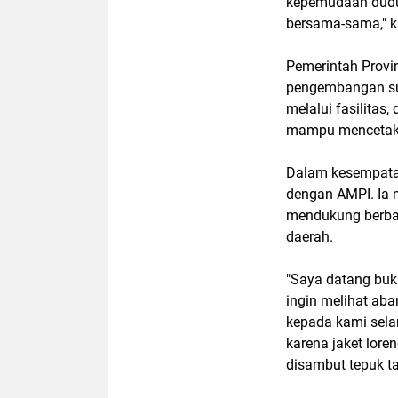
kepemudaan dudu
bersama-sama," k
Pemerintah Provi
pengembangan su
melalui fasilitas
mampu mencetak 
Dalam kesempatan
dengan AMPI. Ia m
mendukung berba
daerah.
"Saya datang buka
ingin melihat aba
kepada kami sela
karena jaket lore
disambut tepuk t