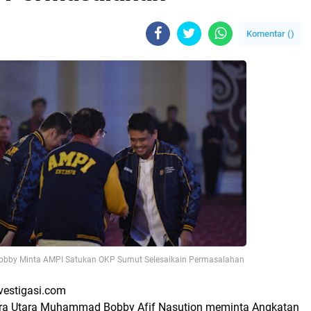
Komentar (
)
obby Minta AMPI Satukan OKP Sumut Selesaikain Permasalahan
vestigasi.com
ra Utara Muhammad Bobby Afif Nasution meminta Angkatan