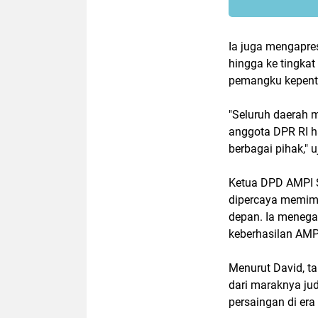
Ia juga mengapre
hingga ke tingka
pemangku kepent
"Seluruh daerah m
anggota DPR RI h
berbagai pihak," u
Ketua DPD AMPI S
dipercaya memimp
depan. Ia menega
keberhasilan AMPI
Menurut David, t
dari maraknya jud
persaingan di er