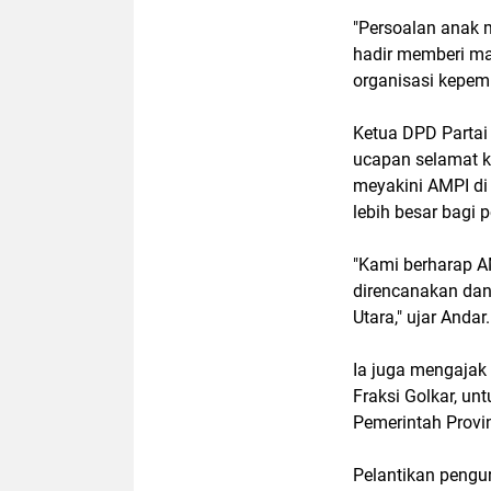
"Persoalan anak m
hadir memberi ma
organisasi kepem
Ketua DPD Parta
ucapan selamat ke
meyakini AMPI d
lebih besar bagi
"Kami berharap A
direncanakan da
Utara," ujar Andar.
Ia juga mengajak 
Fraksi Golkar, u
Pemerintah Provi
Pelantikan pengu