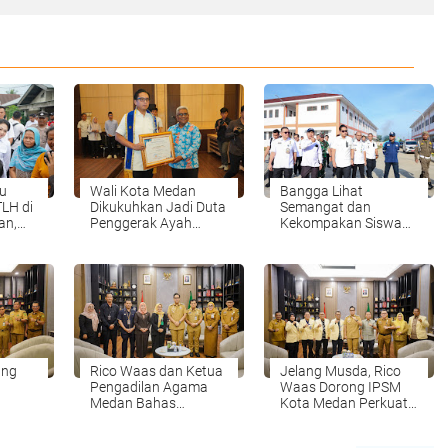
au
Wali Kota Medan
Bangga Lihat
TLH di
Dikukuhkan Jadi Duta
Semangat dan
an,
Penggerak Ayah
Kekompakan Siswa
etkan
Teladan, Rico Waas:
Sekolah Rakyat, Rico
Jabatan Tertinggi Pria
Waas: Kini Mereka
Dalam Keluarga
Berani Bermimpi
Besar
ung
Rico Waas dan Ketua
Jelang Musda, Rico
Pengadilan Agama
Waas Dorong IPSM
Medan Bahas
Kota Medan Perkuat
Atlet
Penguatan MoU
Identitas Organisasi
Perlindungan Hak