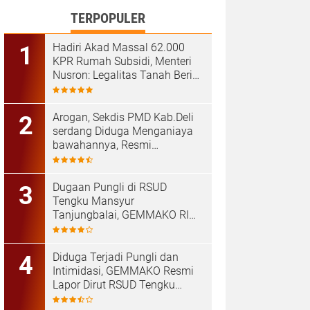
TERPOPULER
Hadiri Akad Massal 62.000
KPR Rumah Subsidi, Menteri
Nusron: Legalitas Tanah Beri
Kepastian bagi Masyarakat
‎Arogan, Sekdis PMD Kab.Deli
serdang Diduga Menganiaya
bawahannya, Resmi
Dilaporkan ke Poldasu
Dugaan Pungli di RSUD
Tengku Mansyur
Tanjungbalai, GEMMAKO RI
Minta Penegak Hukum Usut
Tuntas
Diduga Terjadi Pungli dan
Intimidasi, GEMMAKO Resmi
Lapor Dirut RSUD Tengku
Mansyur ke Kejaksaan