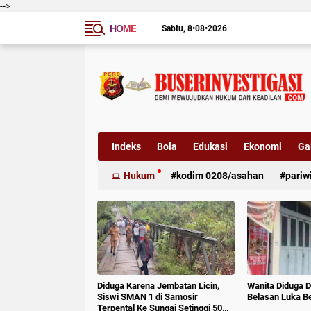
-->
HOME
Sabtu
8•08•2026
Indeks
Bola
Edukasi
Ekonomi
Gal
Hukum
kodim 0208/asahan
pariw
Diduga Karena Jembatan Licin,
Wanita Diduga D
Siswi SMAN 1 di Samosir
Belasan Luka B
Terpental Ke Sungai Setinggi 50