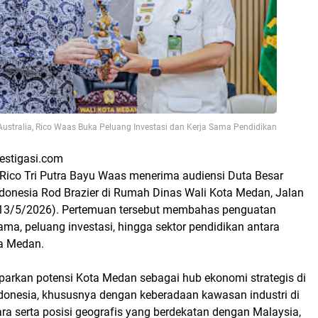
ustralia, Rico Waas Buka Peluang Investasi dan Kerja Sama Pendidikan
vestigasi.com
Rico Tri Putra Bayu Waas menerima audiensi Duta Besar
ndonesia Rod Brazier di Rumah Dinas Wali Kota Medan, Jalan
(13/5/2026). Pertemuan tersebut membahas penguatan
ma, peluang investasi, hingga sektor pendidikan antara
ta Medan.
rkan potensi Kota Medan sebagai hub ekonomi strategis di
donesia, khususnya dengan keberadaan kawasan industri di
ra serta posisi geografis yang berdekatan dengan Malaysia,