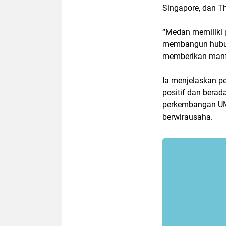
Singapore, dan Th
“Medan memiliki p
membangun hubun
memberikan manfa
Ia menjelaskan p
positif dan berad
perkembangan UM
berwirausaha.