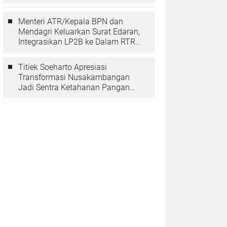
Berarti Memuliakan Negara
Menteri ATR/Kepala BPN dan
Mendagri Keluarkan Surat Edaran,
Integrasikan LP2B ke Dalam RTRW
dan RDTR
Titiek Soeharto Apresiasi
Transformasi Nusakambangan
Jadi Sentra Ketahanan Pangan
dan Pembinaan Warga Binaan