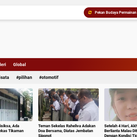
Jambore Anak TK/RA Band
Pemko Medan Raih Pering
Gubernur Bobby Nasution 
eri
Global
isata
pilihan
otomotif
isiksa, Ada
Teman Sekelas Raheliva Adakan
Setelah 4 Hari, Ak
ekas Tikaman
Doa Bersama, Diatas Jembatan
Berlianta Malau D
Siponot
Dengan Kondisi T