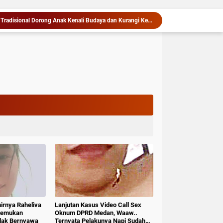
Pekan Budaya Permainan Tradisional Dorong Anak Kenali Budaya dan Kurangi Ketergantungan Gadget
ar Khalipah Jadi Contoh Kolaborasi Desa
Maknai Kemerdekaan RI Ke-81, Rico Waas : Kemerdekaan Harus Dirasakan Masyarakat Lewat Peningkatan Pelayanan Primer
Rico Waas Kerahkan Jajaran Gotong Royong Bersihkan Parit Jalan Taduan dari Sedimentasi Tebal
Gubernur Bobby Nasution Minta Kepala Daerah se-Kepulauan Nias Percepat Usulan BKP 2027
kat II Skor Arsip ASN Wilayah Kanreg VI BKN
Dalam Kurun Waktu Satu Bulan, Kapolres Langkat Rilis Pengungkapan Kasus Narkotika, Tindak Pidana Kriminal, dan Kekerasan Seksual terhadap Anak
Siapkan Rumah Produksi Kelapa di Nias Utara
Warga dan Sekolah Sambut Gembira Rencana Gubernur Bobby Bangun SD Negeri Lasara di Nias Utara
Rico Waas Dorong IPSM Medan Jadi Mitra Strategis Pemerintah dan Turun Tangani Persoalan Sosial Warga
hirnya Raheliva
Lanjutan Kasus Video Call Sex
itemukan
Oknum DPRD Medan, Waaw..
idak Bernyawa
Ternyata Pelakunya Napi Sudah