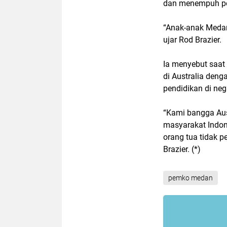
dan menempuh pen
“Anak-anak Medan
ujar Rod Brazier.
Ia menyebut saat 
di Australia den
pendidikan di neg
“Kami bangga Aust
masyarakat Indon
orang tua tidak p
Brazier. (*)
pemko medan