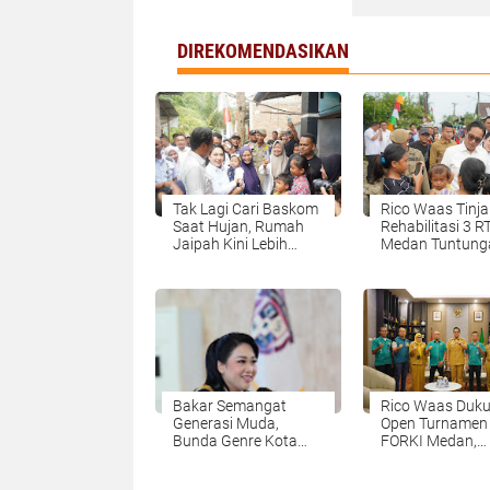
DIREKOMENDASIKAN
Tak Lagi Cari Baskom
Rico Waas Tinj
Saat Hujan, Rumah
Rehabilitasi 3 R
Jaipah Kini Lebih
Medan Tuntung
Nyaman Ditempati
213 Unit Ditarg
Rampung
Bakar Semangat
Rico Waas Duk
Generasi Muda,
Open Turnamen
Bunda Genre Kota
FORKI Medan,
Medan Ajak Remaja
Targetkan Lahir 
Berani Ambil Sikap
Karate Muda