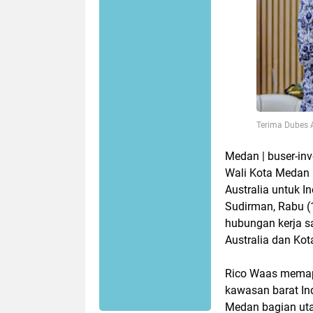
Terima Dubes A
Medan | buser-in
Wali Kota Medan 
Australia untuk I
Sudirman, Rabu 
hubungan kerja sa
Australia dan Ko
Rico Waas memapa
kawasan barat In
Medan bagian uta