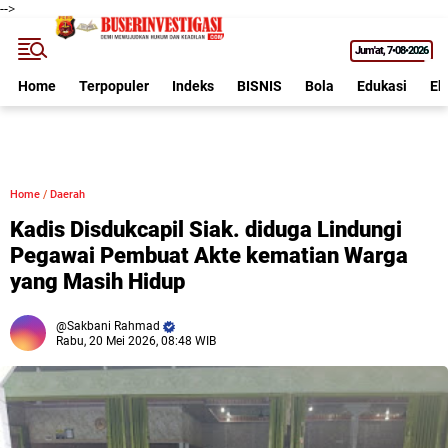
-->
Jum'at
7•08•2026
Home
Terpopuler
Indeks
BISNIS
Bola
Edukasi
Ek
Home
/
Daerah
Kadis Disdukcapil Siak. diduga Lindungi
Pegawai Pembuat Akte kematian Warga
yang Masih Hidup
Sakbani Rahmad
Rabu, 20 Mei 2026, 08:48 WIB