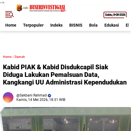
-->
Sabtu
8•08•2026
Home
Terpopuler
Indeks
BISNIS
Bola
Edukasi
Ek
Home
/
Daerah
Kabid PIAK & Kabid Disdukcapil Siak
Diduga Lakukan Pemalsuan Data,
Kangkangi UU Administrasi Kependudukan
Sakbani Rahmad
Kamis, 14 Mei 2026, 18:31 WIB