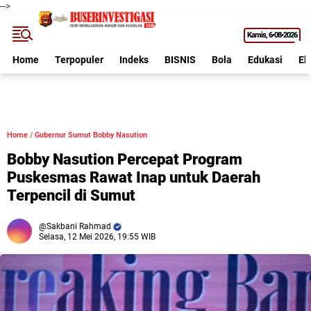
-->
Kamis
6•08•2026
Home
Terpopuler
Indeks
BISNIS
Bola
Edukasi
Ek
Home
/
Gubernur Sumut Bobby Nasution
Bobby Nasution Percepat Program
Puskesmas Rawat Inap untuk Daerah
Terpencil di Sumut
Sakbani Rahmad
Selasa, 12 Mei 2026, 19:55 WIB