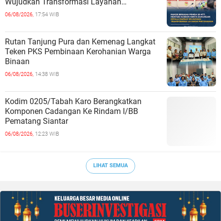
Wujudkan Transformasi Layanan
Pertanahan
06/08/2026,
17:54 WIB
Rutan Tanjung Pura dan Kemenag Langkat
Teken PKS Pembinaan Kerohanian Warga
Binaan
06/08/2026,
14:38 WIB
Kodim 0205/Tabah Karo Berangkatkan
Komponen Cadangan Ke Rindam I/BB
Pematang Siantar
06/08/2026,
12:23 WIB
LIHAT SEMUA