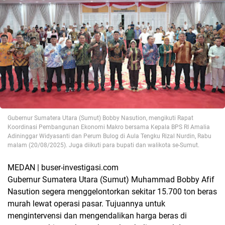
Gubernur Sumatera Utara (Sumut) Bobby Nasution, mengikuti Rapat
Koordinasi Pembangunan Ekonomi Makro bersama Kepala BPS RI Amalia
Adininggar Widyasanti dan Perum Bulog di Aula Tengku Rizal Nurdin, Rabu
malam (20/08/2025). Juga diikuti para bupati dan walikota se-Sumut.
MEDAN | buser-investigasi.com
Gubernur Sumatera Utara (Sumut) Muhammad Bobby Afif
Nasution segera menggelontorkan sekitar 15.700 ton beras
murah lewat operasi pasar. Tujuannya untuk
mengintervensi dan mengendalikan harga beras di