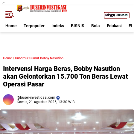
-->
Minggu
9•08•2026
Home
Terpopuler
Indeks
BISNIS
Bola
Edukasi
Ek
Home
/
Gubernur Sumut Bobby Nasution
Intervensi Harga Beras, Bobby Nasution
akan Gelontorkan 15.700 Ton Beras Lewat
Operasi Pasar
buser-investigasi.com
Kamis, 21 Agustus 2025, 13:30 WIB