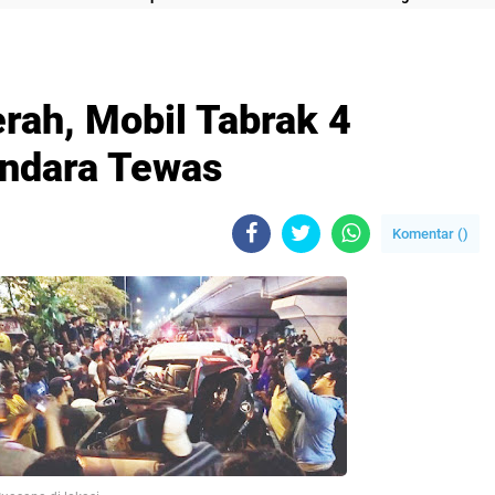
ah, Mobil Tabrak 4
endara Tewas
Komentar (
)