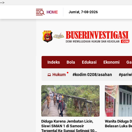
-->
HOME
Jum'at
7•08•2026
Indeks
Bola
Edukasi
Ekonomi
Gal
Hukum
kodim 0208/asahan
pariw
Diduga Karena Jembatan Licin,
Wanita Diduga D
Siswi SMAN 1 di Samosir
Belasan Luka B
Terpental Ke Sungai Setinggi 50