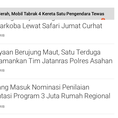
rah, Mobil Tabrak 4 Kereta Satu Pengendara Tewas
 Langkat Ajak Warga Perkuat Iman dan
0
Narkoba Lewat Safari Jumat Curhat
WIB
yaan Berujung Maut, Satu Terduga
iamankan Tim Jatanras Polres Asahan
WIB
ang Masuk Nominasi Penilaian
tasi Program 3 Juta Rumah Regional
WIB