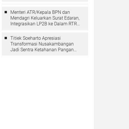
Berarti Memuliakan Negara
Menteri ATR/Kepala BPN dan
Mendagri Keluarkan Surat Edaran,
Integrasikan LP2B ke Dalam RTRW
dan RDTR
Titiek Soeharto Apresiasi
Transformasi Nusakambangan
Jadi Sentra Ketahanan Pangan
dan Pembinaan Warga Binaan