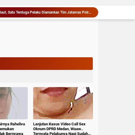
Penganiayaan Berujung Maut, Satu Terduga Pelaku Diamankan Tim Jatanras Polres Asahan
Deli Serdang Masuk Nominasi Penilaian Implementasi Program 3 Juta Rumah Regional Sumatera
bu Kandung Pembuang Bayi Diamankan Polisi
Diduga Libatkan Oknum TNI, Bos Judi Online Dianggap Masih Intimidasi Warga di Deli Serdang
Koperasi Cakrawala Nusantara Resmi Dibentuk, DPD SPMI Kabupaten Karo Siapkan Langkah Nyata Tingkatkan Kesejahteraan Anggota
Serapan Anggaran Terendah, Inspektorat Soroti Kinerja Kadis Perkimcikataru Medan
Wabup Deli Serdang Lantik 25 Pejabat, Tekankan Pelayanan Publik yang Cepat dan Humanis
gkap Polsek Tanjung Morawa
lola Rumput Laut Nias Utara dari Hulu ke Hilir
Kapolres Langkat Ajak Warga Perkuat Iman dan Perangi Narkoba Lewat Safari Jumat Curhat
hirnya Raheliva
Lanjutan Kasus Video Call Sex
itemukan
Oknum DPRD Medan, Waaw..
idak Bernyawa
Ternyata Pelakunya Napi Sudah