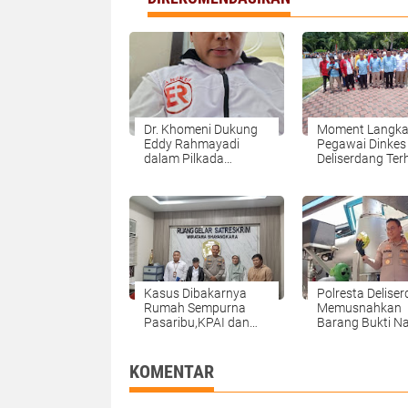
Dr. Khomeni Dukung
Moment Langka
Eddy Rahmayadi
Pegawai Dinkes
dalam Pilkada
Deliserdang Ter
Sumatera Utara 2024
Dan Bangga Mel
Sosok Mantan
Pemimpinnya
Mendaftarkan Di
KPUD Deliserda
Kasus Dibakarnya
Polresta Deliser
Rumah Sempurna
Memusnahkan
Pasaribu,KPAI dan
Barang Bukti N
LPAI Karo Tuntut
Masukkan UU
Perlindungan Anak
KOMENTAR