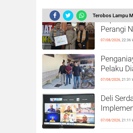
Terobos Lampu Me
Kapolres
Perangi 
07/08/2026,
22:36 
Pengania
Pelaku D
07/08/2026,
21:31 
Deli Serd
Implemen
Sumatera
07/08/2026,
21:11 