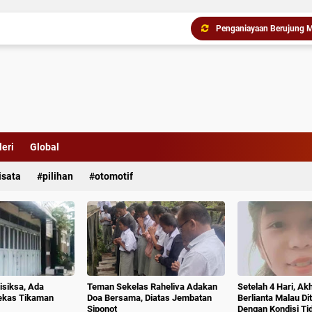
Buat Geger di Asahan, I
Pencuri Pintu Besi Ditan
eri
Global
Dewan Usul BUMD Sumut Ke
isata
pilihan
otomotif
isiksa, Ada
Teman Sekelas Raheliva Adakan
Setelah 4 Hari, Ak
ekas Tikaman
Doa Bersama, Diatas Jembatan
Berlianta Malau D
Siponot
Dengan Kondisi T