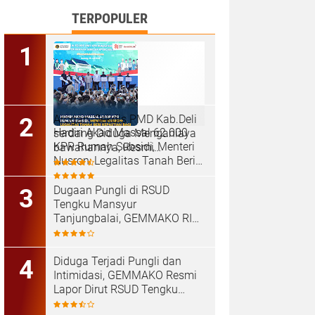
TERPOPULER
‎Arogan, Sekdis PMD Kab.Deli
Hadiri Akad Massal 62.000
serdang Diduga Menganiaya
KPR Rumah Subsidi, Menteri
bawahannya, Resmi
Nusron: Legalitas Tanah Beri
Dilaporkan ke Poldasu
Kepastian bagi Masyarakat
Dugaan Pungli di RSUD
Tengku Mansyur
Tanjungbalai, GEMMAKO RI
Minta Penegak Hukum Usut
Tuntas
Diduga Terjadi Pungli dan
Intimidasi, GEMMAKO Resmi
Lapor Dirut RSUD Tengku
Mansyur ke Kejaksaan