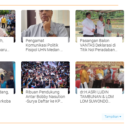
h,
Pengamat
Pasangan Balon
Komunikasi Politik
VANTAS Deklarasi di
haru
Fisipol UHN Medan Dr.
Titik Nol Peradaban
ihat
Johnson Pasaribu,
Batak, Batu Hobon
M.Si Untuk Sumut
Sianjurmulamula
Peluang Edy
ri Ke
Rahamayadi Sangat
ng
Besar
dang,
Ribuan Pendukung
dr.H.ASRI LUDIN
Antar Bobby Nasution
TAMBUNAN & LOM
arkoba
-Surya Daftar ke KPU
LOM SUWONDO
Sumut
Resmi Mendaftar Ke
KPU Deli Serdang
Tampilkan