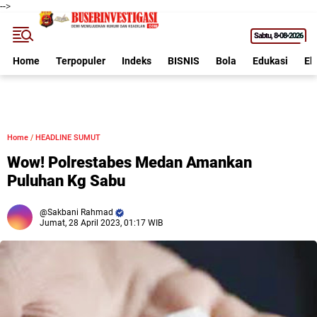
-->
Sabtu
8•08•2026
Home
Terpopuler
Indeks
BISNIS
Bola
Edukasi
Ek
Home
/
HEADLINE SUMUT
Wow! Polrestabes Medan Amankan
Puluhan Kg Sabu
Sakbani Rahmad
Jumat, 28 April 2023, 01:17 WIB