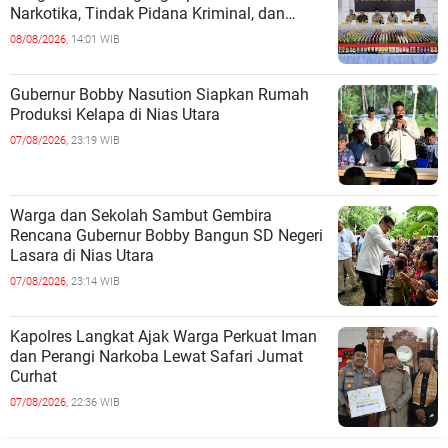
Narkotika, Tindak Pidana Kriminal, dan
Kekerasan Seksual terhadap Anak
08/08/2026,
14:01 WIB
Gubernur Bobby Nasution Siapkan Rumah
Produksi Kelapa di Nias Utara
07/08/2026,
23:19 WIB
Warga dan Sekolah Sambut Gembira
Rencana Gubernur Bobby Bangun SD Negeri
Lasara di Nias Utara
07/08/2026,
23:14 WIB
Kapolres Langkat Ajak Warga Perkuat Iman
dan Perangi Narkoba Lewat Safari Jumat
Curhat
07/08/2026,
22:36 WIB