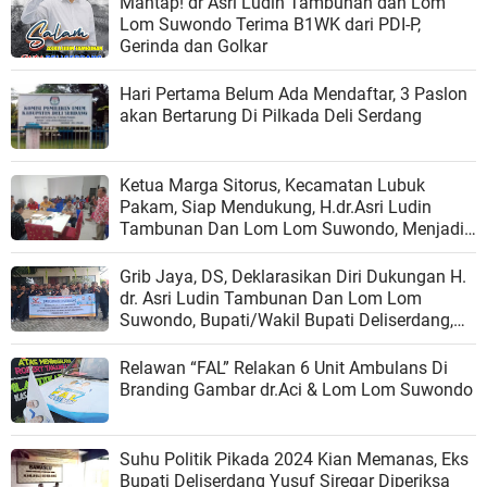
Mantap! dr Asri Ludin Tambunan dan Lom
Lom Suwondo Terima B1WK dari PDI-P,
Gerinda dan Golkar
Hari Pertama Belum Ada Mendaftar, 3 Paslon
akan Bertarung Di Pilkada Deli Serdang
Ketua Marga Sitorus, Kecamatan Lubuk
Pakam, Siap Mendukung, H.dr.Asri Ludin
Tambunan Dan Lom Lom Suwondo, Menjadi
Bupati Deliserdang
Grib Jaya, DS, Deklarasikan Diri Dukungan H.
dr. Asri Ludin Tambunan Dan Lom Lom
Suwondo, Bupati/Wakil Bupati Deliserdang,
Periode 2024s/2029
Relawan “FAL” Relakan 6 Unit Ambulans Di
Branding Gambar dr.Aci & Lom Lom Suwondo
Suhu Politik Pikada 2024 Kian Memanas, Eks
Bupati Deliserdang Yusuf Siregar Diperiksa