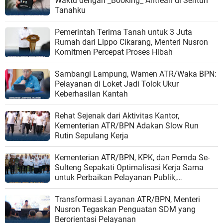
Waktu dengan _Booking_ Antrean di Sentuh
Tanahku
Pemerintah Terima Tanah untuk 3 Juta
Rumah dari Lippo Cikarang, Menteri Nusron
Komitmen Percepat Proses Hibah
Sambangi Lampung, Wamen ATR/Waka BPN:
Pelayanan di Loket Jadi Tolok Ukur
Keberhasilan Kantah
Rehat Sejenak dari Aktivitas Kantor,
Kementerian ATR/BPN Adakan Slow Run
Rutin Sepulang Kerja
Kementerian ATR/BPN, KPK, dan Pemda Se-
Sulteng Sepakati Optimalisasi Kerja Sama
untuk Perbaikan Pelayanan Publik,
Pengelolaan Aset, dan Pendapatan Daerah
Transformasi Layanan ATR/BPN, Menteri
Nusron Tegaskan Penguatan SDM yang
Berorientasi Pelayanan