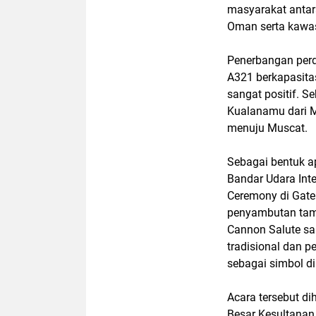
masyarakat antar
Oman serta kawa
Penerbangan perd
A321 berkapasita
sangat positif. S
Kualanamu dari 
menuju Muscat.
Sebagai bentuk ap
Bandar Udara Int
Ceremony di Gate 
penyambutan tamu
Cannon Salute sa
tradisional dan 
sebagai simbol d
Acara tersebut di
Besar Kesultanan