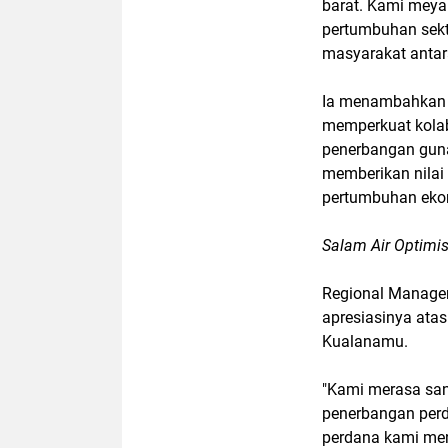
barat. Kami meyak
pertumbuhan sekto
masyarakat antar
Ia menambahkan 
memperkuat kola
penerbangan guna
memberikan nilai
pertumbuhan ekon
Salam Air Optimi
Regional Manager
apresiasinya ata
Kualanamu.
"Kami merasa san
penerbangan per
perdana kami menc