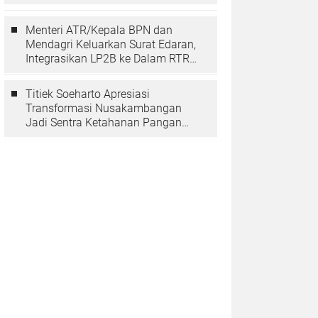
Berarti Memuliakan Negara
Menteri ATR/Kepala BPN dan
Mendagri Keluarkan Surat Edaran,
Integrasikan LP2B ke Dalam RTRW
dan RDTR
Titiek Soeharto Apresiasi
Transformasi Nusakambangan
Jadi Sentra Ketahanan Pangan
dan Pembinaan Warga Binaan