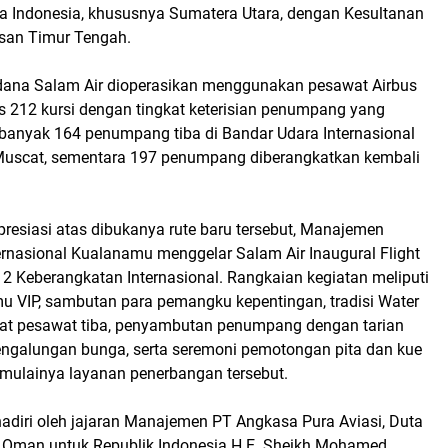
a Indonesia, khususnya Sumatera Utara, dengan Kesultanan
san Timur Tengah.
ana Salam Air dioperasikan menggunakan pesawat Airbus
s 212 kursi dengan tingkat keterisian penumpang yang
ebanyak 164 penumpang tiba di Bandar Udara Internasional
Muscat, sementara 197 penumpang diberangkatkan kembali
resiasi atas dibukanya rute baru tersebut, Manajemen
ernasional Kualanamu menggelar Salam Air Inaugural Flight
2 Keberangkatan Internasional. Rangkaian kegiatan meliputi
 VIP, sambutan para pemangku kepentingan, tradisi Water
at pesawat tiba, penyambutan penumpang dengan tarian
pengalungan bunga, serta seremoni pemotongan pita dan kue
imulainya layanan penerbangan tersebut.
hadiri oleh jajaran Manajemen PT Angkasa Pura Aviasi, Duta
 Oman untuk Republik Indonesia H.E. Sheikh Mohamed