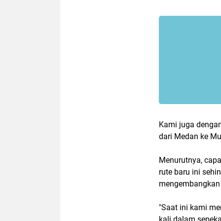
Kami juga denga
dari Medan ke Mus
Menurutnya, capai
rute baru ini seh
mengembangkan l
"Saat ini kami 
kali dalam sepek