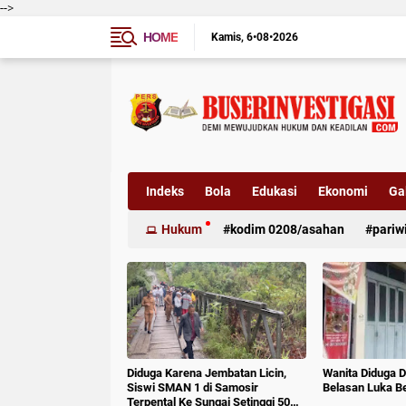
-->
HOME
Kamis
6•08•2026
Indeks
Bola
Edukasi
Ekonomi
Gal
Hukum
kodim 0208/asahan
pariw
Diduga Karena Jembatan Licin,
Wanita Diduga D
Siswi SMAN 1 di Samosir
Belasan Luka B
Terpental Ke Sungai Setinggi 50