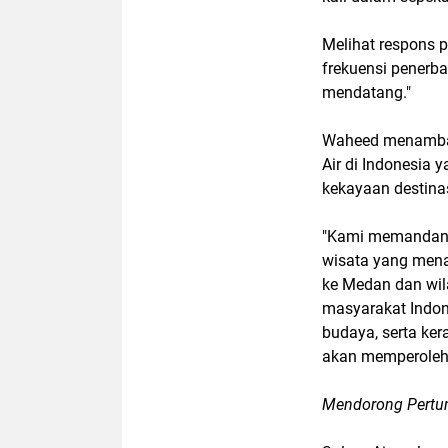
Melihat respons 
frekuensi penerb
mendatang."
Waheed menamba
Air di Indonesia y
kekayaan destinas
"Kami memandang
wisata yang mena
ke Medan dan wila
masyarakat Indon
budaya, serta ke
akan memperoleh 
Mendorong Pertu