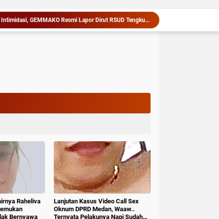
Diduga Terjadi Pungli dan Intimidasi, GEMMAKO Resmi Lapor Dirut RSUD Tengku Mansyur ke Kejaksaan Tanjungbalai
Sambut HUT ke-81 RI, Lapas Pangururan Salurkan Sembako untuk Warga Kurang Mampu di Ronggurnihuta
Kapolres Langkat Silaturahmi dengan Pengemudi Ojek Online, Ajak Jaga Kamtibmas Jelang HUT RI
Rakor Bersama Pemda Se-NTT, Menteri Nusron Minta Dukungan Kepala Daerah Wujudkan Transformasi Layanan Pertanahan
Rutan Tanjung Pura dan Kemenag Langkat Teken PKS Pembinaan Kerohanian Warga Binaan
Kodim 0205/Tabah Karo Berangkatkan Komponen Cadangan Ke Rindam I/BB Pematang Siantar
Barang Bukti Truk Pengangkut 4.800 Bungkus Rokok Ilegal Dipertanyakan, Keberadaannya Tidak Ditemukan di Lokasi Penyimpanan
Gubernur Bobby Nasution Siapkan RSUD dr. M. Thomsen Jadi Rumah Sakit Regional Kepulauan Nias
Bobby Pastikan Pasien Rujukan dari Nias Tak Terkendala Biaya Perjalanan dan Rumah Singgah di Medan
1,2 Kg Sabu Dimusnahkan Polresta Deli Serdang, Tiga Tersangka Gagal Edarkan Ribuan Dosis Narkoba".
hirnya Raheliva
Lanjutan Kasus Video Call Sex
itemukan
Oknum DPRD Medan, Waaw..
idak Bernyawa
Ternyata Pelakunya Napi Sudah