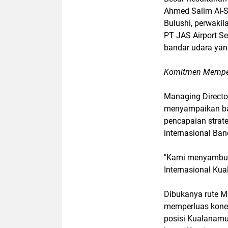
Ahmed Salim Al-S
Bulushi, perwaki
PT JAS Airport Se
bandar udara yan
Komitmen Memperk
Managing Directo
menyampaikan b
pencapaian strat
internasional Ba
"Kami menyambut 
Internasional Ku
Dibukanya rute M
memperluas konek
posisi Kualanamu