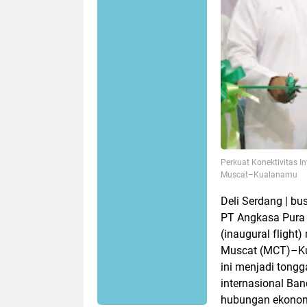
Perkuat Konektivitas I
Muscat–Kualanamu
Deli Serdang | bu
PT Angkasa Pura
(inaugural flight
Muscat (MCT)–Ku
ini menjadi tong
internasional Ba
hubungan ekonomi,