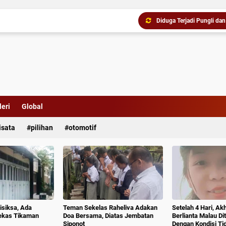
eri
Global
isata
pilihan
otomotif
isiksa, Ada
Teman Sekelas Raheliva Adakan
Setelah 4 Hari, Ak
ekas Tikaman
Doa Bersama, Diatas Jembatan
Berlianta Malau D
Siponot
Dengan Kondisi T