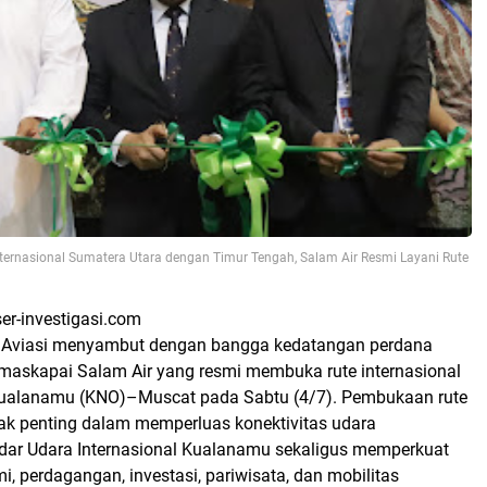
nternasional Sumatera Utara dengan Timur Tengah, Salam Air Resmi Layani Rute
ser-investigasi.com
 Aviasi menyambut dengan bangga kedatangan perdana
) maskapai Salam Air yang resmi membuka rute internasional
alanamu (KNO)–Muscat pada Sabtu (4/7). Pembukaan rute
gak penting dalam memperluas konektivitas udara
ndar Udara Internasional Kualanamu sekaligus memperkuat
 perdagangan, investasi, pariwisata, dan mobilitas