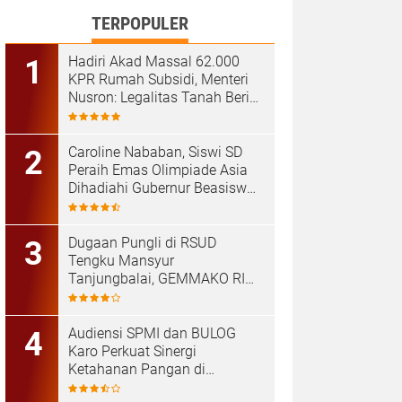
TERPOPULER
Hadiri Akad Massal 62.000
KPR Rumah Subsidi, Menteri
Nusron: Legalitas Tanah Beri
Kepastian bagi Masyarakat
Caroline Nababan, Siswi SD
Peraih Emas Olimpiade Asia
Dihadiahi Gubernur Beasiswa
Hingga Rumah
Dugaan Pungli di RSUD
Tengku Mansyur
Tanjungbalai, GEMMAKO RI
Minta Penegak Hukum Usut
Tuntas
Audiensi SPMI dan BULOG
Karo Perkuat Sinergi
Ketahanan Pangan di
Kabanjahe