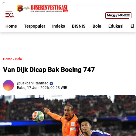
-->
Minggu
9•08•2026
Home
Terpopuler
Indeks
BISNIS
Bola
Edukasi
Ek
Home
/
Bola
Van Dijk Dicap Bak Boeing 747
Sakbani Rahmad
Rabu, 17 Juni 2026, 00:23 WIB