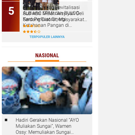
‎Pembangunan Revitalisasi
Audiensi SPMI dan BULOG
SLB ABC Melati Aisyiyah Deli
Karo Perkuat Sinergi
Serdang Disorot, Masyarakat
Ketahanan Pangan di
Pertanyakan Transparansi
Kabanjahe
dan Pagu Anggaran
TERPOPULER LAINNYA
NASIONAL
Hadiri Gerakan Nasional “AYO
Muliakan Sungai”, Wamen
Ossy: Memuliakan Sungai