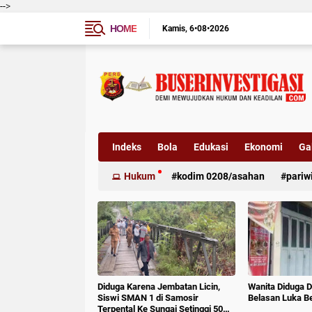
-->
HOME
Kamis
6•08•2026
Indeks
Bola
Edukasi
Ekonomi
Gal
Hukum
kodim 0208/asahan
pariw
Diduga Karena Jembatan Licin,
Wanita Diduga D
Siswi SMAN 1 di Samosir
Belasan Luka B
Terpental Ke Sungai Setinggi 50