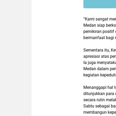
“Kami sangat men
Medan siap berko
pemikiran positi
bermanfaat bagi 
Sementara itu, 
apresiasi atas p
Ia juga menyatak
Medan dalam pem
kegiatan kepeduli
Menanggapi hal t
ditunjukkan par
secara rutin mel
Sabtu sebagai ba
membangun keped