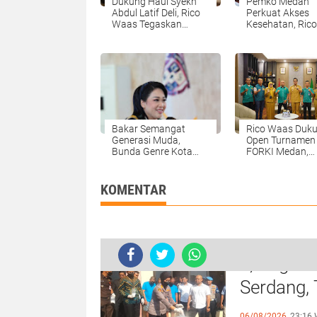
Dukung Haul Syekh
Pemko Medan
Abdul Latif Deli, Rico
Perkuat Akses
Waas Tegaskan
Kesehatan, Rico
Komitmen Perkuat
Waas Dukung R
Kehidupan Beragama
Estetika Masuk
Jaringan BPJS
Bakar Semangat
Rico Waas Duk
Generasi Muda,
Open Turnamen
Bunda Genre Kota
FORKI Medan,
Medan Ajak Remaja
Targetkan Lahir 
Berani Ambil Sikap
Karate Muda
Demi Masa Depan
KOMENTAR
1,2 Kg Sa
Serdang,
Dosis Nar
06/08/2026,
23:16 