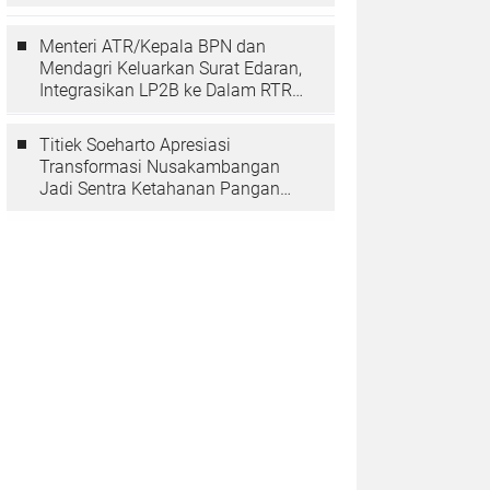
Berarti Memuliakan Negara
Menteri ATR/Kepala BPN dan
Mendagri Keluarkan Surat Edaran,
Integrasikan LP2B ke Dalam RTRW
dan RDTR
Titiek Soeharto Apresiasi
Transformasi Nusakambangan
Jadi Sentra Ketahanan Pangan
dan Pembinaan Warga Binaan