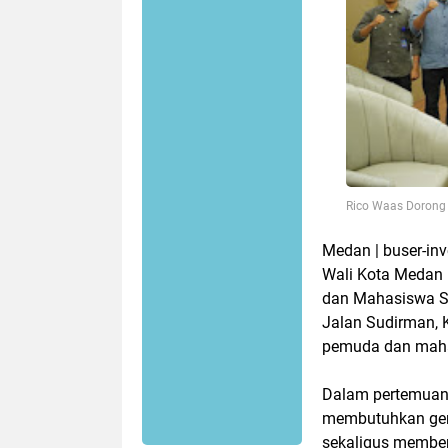
Rico Waas Doron
Medan | buser-in
Wali Kota Medan 
dan Mahasiswa S
Jalan Sudirman, 
pemuda dan mah
Dalam pertemuan
membutuhkan gen
sekaligus member