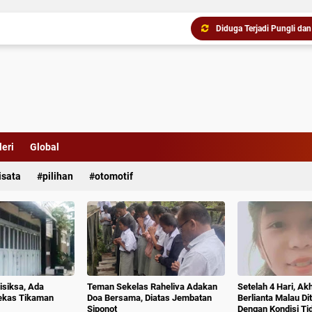
eri
Global
isata
pilihan
otomotif
isiksa, Ada
Teman Sekelas Raheliva Adakan
Setelah 4 Hari, Ak
ekas Tikaman
Doa Bersama, Diatas Jembatan
Berlianta Malau D
Siponot
Dengan Kondisi T