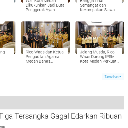
Wali Kota Medan
Bangga Lihat
Dikukuhkan Jadi Duta
Semangat dan
Penggerak Ayah
Kekompakan Siswa
S Vina
Teladan, Rico Waas:
Sekolah Rakyat, Rico
Jabatan Tertinggi Pria
Waas: Kini Mereka
Dalam Keluarga
Berani Bermimpi
Besar
ung
Rico Waas dan Ketua
Jelang Musda, Rico
Pengadilan Agama
Waas Dorong IPSM
Medan Bahas
Kota Medan Perkuat
Atlet
Penguatan MoU
Identitas Organisasi
Perlindungan Hak
Anak dan Perempuan
Tampilkan
Pasca Perceraian
ASN
bu Dimusnahkan Polresta Deli
Rico Waas Dorong Pemuda dan Mahasiswa Jadi Agen Perubahan Pembangunan Kota Medan
 Tiga Tersangka Gagal Edarkan Ribuan
0
koba".
WIB