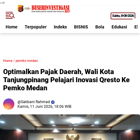
-->
Sabtu
8•08•2026
Home
Terpopuler
Indeks
BISNIS
Bola
Edukasi
Ek
Home
/
pemko medan
Optimalkan Pajak Daerah, Wali Kota
Tanjungpinang Pelajari Inovasi Qresto Ke
Pemko Medan
Sakbani Rahmad
Kamis, 11 Juni 2026, 18:06 WIB