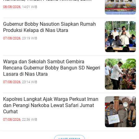
Kekerasan Seksual terhadap Anak
08/08/2026,
14:01 WIB
Gubernur Bobby Nasution Siapkan Rumah
Produksi Kelapa di Nias Utara
07/08/2026,
23:19 WIB
Warga dan Sekolah Sambut Gembira
Rencana Gubernur Bobby Bangun SD Negeri
Lasara di Nias Utara
07/08/2026,
23:14 WIB
Kapolres Langkat Ajak Warga Perkuat Iman
dan Perangi Narkoba Lewat Safari Jumat
Curhat
07/08/2026,
22:36 WIB