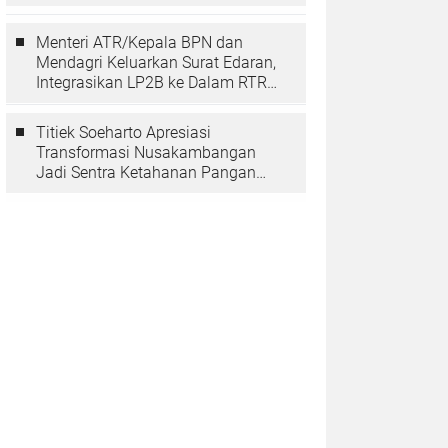
Berarti Memuliakan Negara
Menteri ATR/Kepala BPN dan
Mendagri Keluarkan Surat Edaran,
Integrasikan LP2B ke Dalam RTRW
dan RDTR
Titiek Soeharto Apresiasi
Transformasi Nusakambangan
Jadi Sentra Ketahanan Pangan
dan Pembinaan Warga Binaan