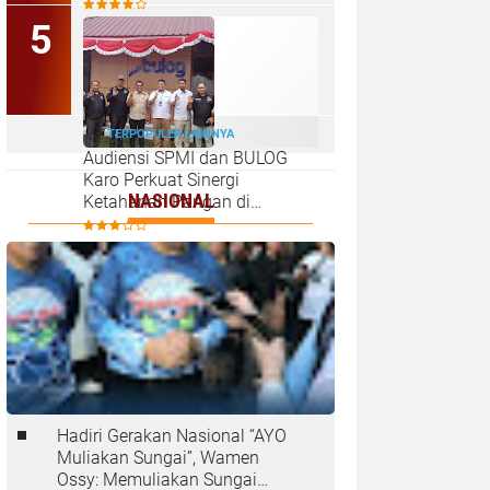
Minta Penegak Hukum Usut
Tanjungbalai
Tuntas
TERPOPULER LAINNYA
Audiensi SPMI dan BULOG
Karo Perkuat Sinergi
NASIONAL
Ketahanan Pangan di
Kabanjahe
Hadiri Gerakan Nasional “AYO
Muliakan Sungai”, Wamen
Ossy: Memuliakan Sungai