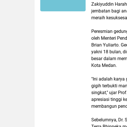
Zakiyuddin Harah
jembatan bagi an
meraih kesuksesan
Peresmian gedung
oleh Menteri Pendi
Brian Yuliarto. 
yakni 18 bulan, di
besar dalam mema
Kota Medan.
"Ini adalah karya
gigih terbukti m
singkat," ujar Pr
apresiasi tinggi 
membangun pendid
Sebelumnya, Dr. 
Terra Bhinneka 