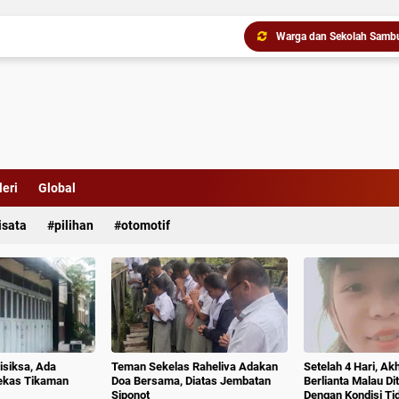
Buat Geger di Asahan, I
eri
Global
Gubernur Bobby Nasution 
isata
pilihan
otomotif
isiksa, Ada
Teman Sekelas Raheliva Adakan
Setelah 4 Hari, Ak
ekas Tikaman
Doa Bersama, Diatas Jembatan
Berlianta Malau D
Siponot
Dengan Kondisi T