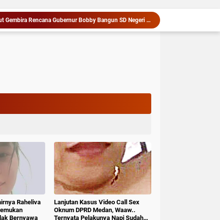
Warga dan Sekolah Sambut Gembira Rencana Gubernur Bobby Bangun SD Negeri Lasara di Nias Utara
Kapolres Langkat Ajak Warga Perkuat Iman dan Perangi Narkoba Lewat Safari Jumat Curhat
Penganiayaan Berujung Maut, Satu Terduga Pelaku Diamankan Tim Jatanras Polres Asahan
Deli Serdang Masuk Nominasi Penilaian Implementasi Program 3 Juta Rumah Regional Sumatera
bu Kandung Pembuang Bayi Diamankan Polisi
Diduga Libatkan Oknum TNI, Bos Judi Online Dianggap Masih Intimidasi Warga di Deli Serdang
Koperasi Cakrawala Nusantara Resmi Dibentuk, DPD SPMI Kabupaten Karo Siapkan Langkah Nyata Tingkatkan Kesejahteraan Anggota
Serapan Anggaran Terendah, Inspektorat Soroti Kinerja Kadis Perkimcikataru Medan
Wabup Deli Serdang Lantik 25 Pejabat, Tekankan Pelayanan Publik yang Cepat dan Humanis
Siapkan Rumah Produksi Kelapa di Nias Utara
hirnya Raheliva
Lanjutan Kasus Video Call Sex
itemukan
Oknum DPRD Medan, Waaw..
idak Bernyawa
Ternyata Pelakunya Napi Sudah