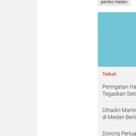
pemko medan
Terkait
Peringatan Ha
Tegaskan Set
Dihadiri Mart
di Medan Ber
Dorong Perlu