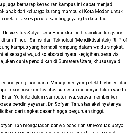
ap juga berharap kehadiran kampus ini dapat menjadi
ak-anak dari keluarga kurang mampu di Kota Medan untuk
 melalui akses pendidikan tinggi yang berkualitas.
 Universitas Satya Terra Bhinneka ini diresmikan langsung
dikan Tinggi, Sains, dan Teknologi (Mendiktisaintek) RI, Prof.
Gedung kampus yang berhasil rampung dalam waktu singkat,
nilai sebagai wujud kolaborasi nyata, kegigihan, serta visi
jukan dunia pendidikan di Sumatera Utara, khususnya di
 gedung yang luar biasa. Manajemen yang efektif, efisien, dan
ampu menghasilkan fasilitas semegah ini hanya dalam waktu
of. Brian Yuliarto dalam sambutannya, seraya memberikan
kepada pendiri yayasan, Dr. Sofyan Tan, atas aksi nyatanya
ikan dari tingkat dasar hingga perguruan tinggi.
Sofyan Tan mengatakan bahwa pendirian Universitas Satya
merupakan puncak perjuangannya selama hampir empat