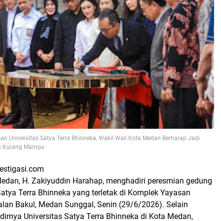
an Universitas Satya Terra Bhinneka, Wakil Wali Kota Medan Berharap Jadi
k Kurang Mampu
vestigasi.com
Medan, H. Zakiyuddin Harahap, menghadiri peresmian gedung
Satya Terra Bhinneka yang terletak di Komplek Yayasan
alan Bakul, Medan Sunggal, Senin (29/6/2026). Selain
irnya Universitas Satya Terra Bhinneka di Kota Medan,