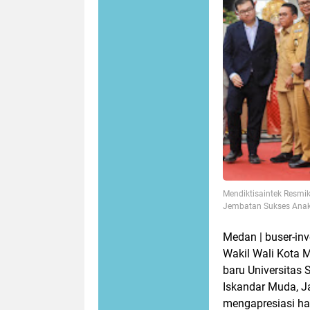
Mendiktisaintek Resmik
Jembatan Sukses Ana
Medan | buser-in
Wakil Wali Kota 
baru Universitas 
Iskandar Muda, J
mengapresiasi had