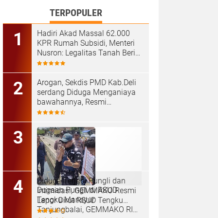
TERPOPULER
Hadiri Akad Massal 62.000
KPR Rumah Subsidi, Menteri
Nusron: Legalitas Tanah Beri
Kepastian bagi Masyarakat
‎Arogan, Sekdis PMD Kab.Deli
serdang Diduga Menganiaya
bawahannya, Resmi
Dilaporkan ke Poldasu
Diduga Terjadi Pungli dan
Dugaan Pungli di RSUD
Intimidasi, GEMMAKO Resmi
Tengku Mansyur
Lapor Dirut RSUD Tengku
Tanjungbalai, GEMMAKO RI
Mansyur ke Kejaksaan