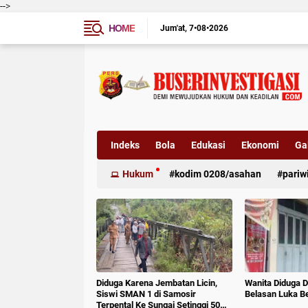
-->
HOME
Jum'at
7•08•2026
Indeks
Bola
Edukasi
Ekonomi
Gal
Hukum
kodim 0208/asahan
pariw
Diduga Karena Jembatan Licin,
Wanita Diduga D
Siswi SMAN 1 di Samosir
Belasan Luka B
Terpental Ke Sungai Setinggi 50