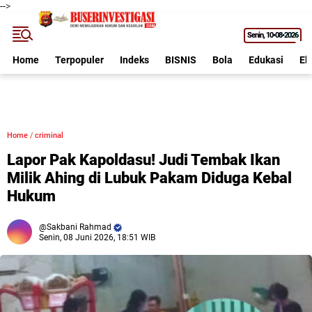
-->
Senin
10•08•2026
Home
Terpopuler
Indeks
BISNIS
Bola
Edukasi
Ek
Home
/
criminal
Lapor Pak Kapoldasu! Judi Tembak Ikan
Milik Ahing di Lubuk Pakam Diduga Kebal
Hukum
Sakbani Rahmad
Senin, 08 Juni 2026, 18:51 WIB