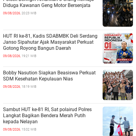
Diduga Kawanan Geng Motor Bersenjata
09/08/2026,
20:23 WIB
‎HUT RI ke-81, Kadis SDABMBK Deli Serdang
Janso Sipahutar Ajak Masyarakat Perkuat
Gotong Royong Bangun Daerah
09/08/2026,
19:21 WIB
Bobby Nasution Siapkan Beasiswa Perkuat
SDM Kesehatan Kepulauan Nias
09/08/2026,
18:19 WIB
Sambut HUT ke-81 RI, Sat polairud Polres
Langkat Bagikan Bendera Merah Putih
kepada Nelayan
09/08/2026,
15:02 WIB