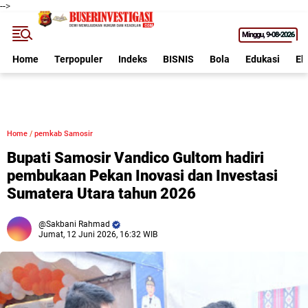
-->
Minggu
9•08•2026
Home
Terpopuler
Indeks
BISNIS
Bola
Edukasi
Ek
Home
/
pemkab Samosir
Bupati Samosir Vandico Gultom hadiri
pembukaan Pekan Inovasi dan Investasi
Sumatera Utara tahun 2026
Sakbani Rahmad
Jumat, 12 Juni 2026, 16:32 WIB