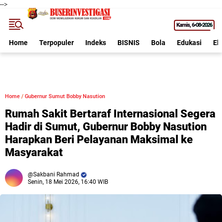
-->
Kamis
6•08•2026
Home
Terpopuler
Indeks
BISNIS
Bola
Edukasi
Ek
Home
/
Gubernur Sumut Bobby Nasution
Rumah Sakit Bertaraf Internasional Segera
Hadir di Sumut, Gubernur Bobby Nasution
Harapkan Beri Pelayanan Maksimal ke
Masyarakat
Sakbani Rahmad
Senin, 18 Mei 2026, 16:40 WIB