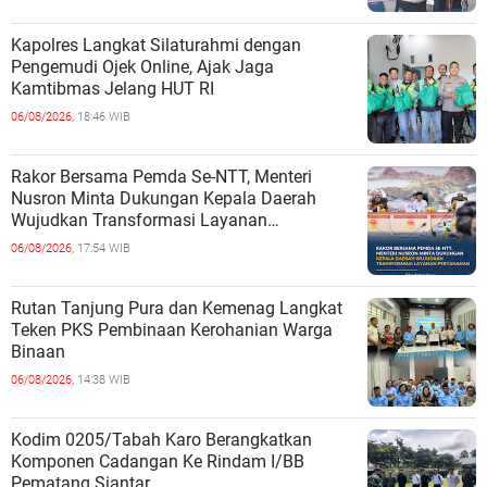
Kapolres Langkat Silaturahmi dengan
Pengemudi Ojek Online, Ajak Jaga
Kamtibmas Jelang HUT RI
06/08/2026,
18:46 WIB
Rakor Bersama Pemda Se-NTT, Menteri
Nusron Minta Dukungan Kepala Daerah
Wujudkan Transformasi Layanan
Pertanahan
06/08/2026,
17:54 WIB
Rutan Tanjung Pura dan Kemenag Langkat
Teken PKS Pembinaan Kerohanian Warga
Binaan
06/08/2026,
14:38 WIB
Kodim 0205/Tabah Karo Berangkatkan
Komponen Cadangan Ke Rindam I/BB
Pematang Siantar