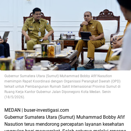
Gubernur Sumatera Utara (Sumut) Muhammad Bobby Afif Nasution
memimpin Rapat Koordinasi dengan Organisasi Perangkat Daerah (OPD)
terkait untuk Pembangunan Rumah Sakit Internasional Provinsi Sumut di
Ruang Kerja Kantor Gubernur Jalan Diponegoro Kota Medan. Senin
(18/5/2026).
MEDAN | buser-investigasi.com
Gubernur Sumatera Utara (Sumut) Muhammad Bobby Afif
Nasution terus mendorong percepatan layanan kesehatan