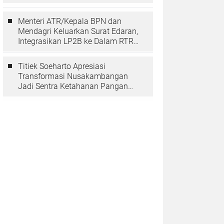
Berarti Memuliakan Negara
Menteri ATR/Kepala BPN dan
Mendagri Keluarkan Surat Edaran,
Integrasikan LP2B ke Dalam RTRW
dan RDTR
Titiek Soeharto Apresiasi
Transformasi Nusakambangan
Jadi Sentra Ketahanan Pangan
dan Pembinaan Warga Binaan