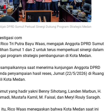
Ajak DPRD Sumut Perkuat Sinergi Dukung Program Strategis Medan
vestigasi com
 Rico Tri Putra Bayu Waas, mengajak Anggota DPRD Sumut
lihan Sumut 1 dan 2 untuk terus memperkuat sinergi dalam
gai program strategis pembangunan di Kota Medan.
 disampaikannya saat menerima kunjungan Anggota DPRD
da penyampaian hasil reses, Jumat (22/5/2026) di Ruang
ali Kota Medan.
ut yang hadir yakni Benny Sihotang, Landen Marbun, H.
adi, Mustafa Kamil, M. Faisal, dan Meryl Rouly Saragih.
itu, Rico Waas menegaskan bahwa Kota Medan saat ini