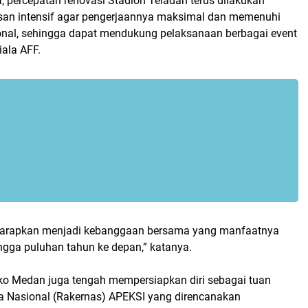
a, percepatan renovasi Stadion Teladan terus dilakukan
an intensif agar pengerjaannya maksimal dan memenuhi
ional, sehingga dapat mendukung pelaksanaan berbagai event
iala AFF.
a harapkan menjadi kebanggaan bersama yang manfaatnya
ngga puluhan tahun ke depan,” katanya.
mko Medan juga tengah mempersiapkan diri sebagai tuan
a Nasional (Rakernas) APEKSI yang direncanakan