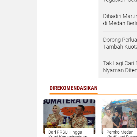
Dihadiri Mart
di Medan Ber
Dorong Perlu
Tambah Kuota
Tak Lagi Cari
Nyaman Dite
DIREKOMENDASIKAN
Dari PRSU Hingga
Pemko Medan
Kursi Kepemimpinan:
Klarifikasi Rum