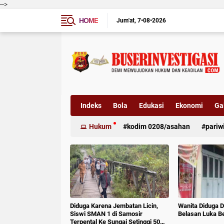
-->
HOME
Jum'at
7•08•2026
Indeks
Bola
Edukasi
Ekonomi
Gal
Hukum
kodim 0208/asahan
pariw
Diduga Karena Jembatan Licin,
Wanita Diduga D
Siswi SMAN 1 di Samosir
Belasan Luka B
Terpental Ke Sungai Setinggi 50