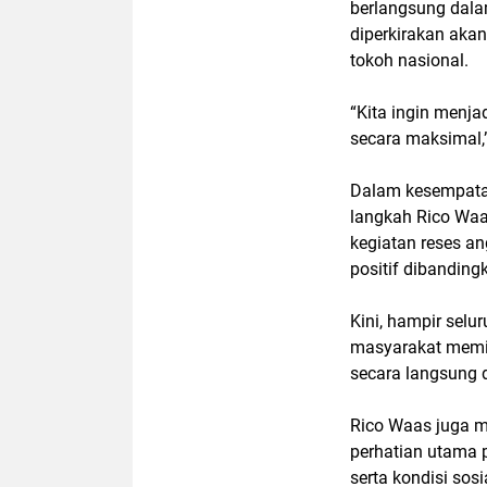
berlangsung dala
diperkirakan akan
tokoh nasional.
“Kita ingin menj
secara maksimal,
Dalam kesempatan
langkah Rico Wa
kegiatan reses a
positif dibandin
Kini, hampir selu
masyarakat memil
secara langsung 
Rico Waas juga 
perhatian utama p
serta kondisi sos