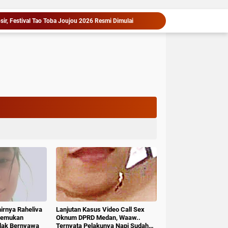
sir, Festival Tao Toba Joujou 2026 Resmi Dimulai
‎Arogan, Sekdis PMD Kab.Deli serdang Diduga Menganiaya bawahannya, Resmi Dilaporkan ke Poldasu
Bersama Bupati, Anak-anak Tanjung Morawa Nikmati Pengalaman Pertama Nobar di Bioskop
Pemkab Deli Serdang Pertemukan PT Indofarm dan Petani Ikan, Sengketa Berakhir Damai
Serah Terima Fasilitas Kota Mandiri Bekala Berlanjut, Pemkab Deli Serdang Siapkan Pengelolaan
Asri Ludin Tambunan Pastikan Peserta Jambore Nasional Deli Serdang Berangkat Tanpa Beban Biaya
1,2 Kg Sabu Dimusnahkan Polresta Deli Serdang, Tiga Tersangka Gagal Edarkan Ribuan Dosis Narkoba".
Puluhan Tahun Menanti, Jalan Strategis di Nias Utara Akhirnya Diaspal Era Gubernur Bobby
PD AIJ Sumut Kembali Amankan Aset Pemprov di Binjai, Lima Rumah Dinas Eks Bioskop Ria Dibongkar
Cegah Masalah di Masa Depan, Menteri Nusron Ajak Pemda Percepat Sertipikasi Tanah Rumah Ibadah di NTT
hirnya Raheliva
Lanjutan Kasus Video Call Sex
itemukan
Oknum DPRD Medan, Waaw..
idak Bernyawa
Ternyata Pelakunya Napi Sudah