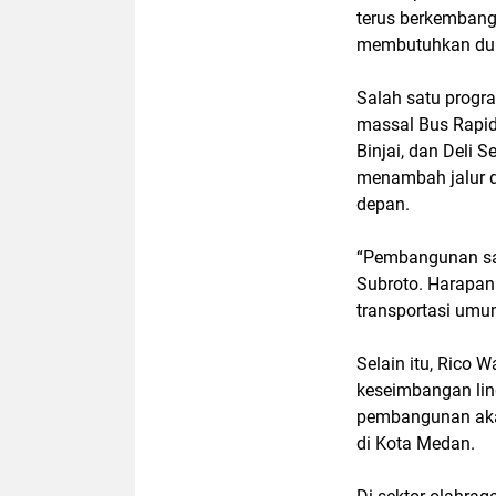
terus berkemban
membutuhkan dukun
Salah satu progr
massal Bus Rapi
Binjai, dan Deli 
menambah jalur da
depan.
“Pembangunan saa
Subroto. Harapann
transportasi umum
Selain itu, Rico
keseimbangan li
pembangunan aka
di Kota Medan.