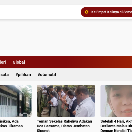
Ke Empat Kalinya di Samo
eri
Global
isata
pilihan
otomotif
isiksa, Ada
Teman Sekelas Raheliva Adakan
Setelah 4 Hari, Ak
ekas Tikaman
Doa Bersama, Diatas Jembatan
Berlianta Malau D
Siponot
Dengan Kondisi T