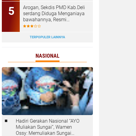
Tanjungbalai
‎Arogan, Sekdis PMD Kab.Deli
serdang Diduga Menganiaya
bawahannya, Resmi
Dilaporkan ke Poldasu
TERPOPULER LAINNYA
NASIONAL
Hadiri Gerakan Nasional “AYO
Muliakan Sungai”, Wamen
Ossy: Memuliakan Sungai