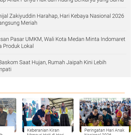
inijal Zakiyuddin Harahap, Hari Kebaya Nasional 2026
langsung Meriah
asan Pasar UMKM, Wali Kota Medan Minta Indomaret
 Produk Lokal
 Baskom Saat Hujan, Rumah Jaipah Kini Lebih
mpati
Keberanian Kiran
Peringatan Hari Anak
ah
Mencuri Hati di Hari
Nasional 2026