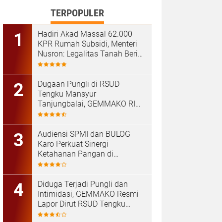
TERPOPULER
Hadiri Akad Massal 62.000
KPR Rumah Subsidi, Menteri
Nusron: Legalitas Tanah Beri
Kepastian bagi Masyarakat
Dugaan Pungli di RSUD
Tengku Mansyur
Tanjungbalai, GEMMAKO RI
Minta Penegak Hukum Usut
Tuntas
Audiensi SPMI dan BULOG
Karo Perkuat Sinergi
Ketahanan Pangan di
Kabanjahe
Diduga Terjadi Pungli dan
Intimidasi, GEMMAKO Resmi
Lapor Dirut RSUD Tengku
Mansyur ke Kejaksaan