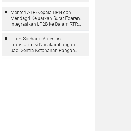
Berarti Memuliakan Negara
Menteri ATR/Kepala BPN dan
Mendagri Keluarkan Surat Edaran,
Integrasikan LP2B ke Dalam RTRW
dan RDTR
Titiek Soeharto Apresiasi
Transformasi Nusakambangan
Jadi Sentra Ketahanan Pangan
dan Pembinaan Warga Binaan