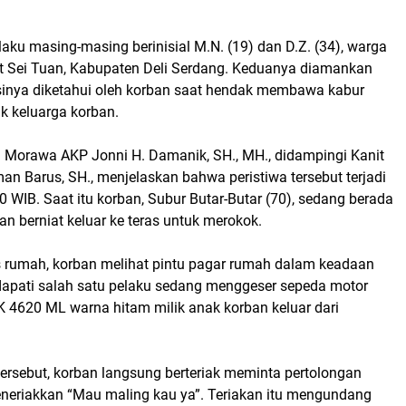
aku masing-masing berinisial M.N. (19) dan D.Z. (34), warga
 Sei Tuan, Kabupaten Deli Serdang. Keduanya diamankan
sinya diketahui oleh korban saat hendak membawa kabur
k keluarga korban.
 Morawa AKP Jonni H. Damanik, SH., MH., didampingi Kanit
an Barus, SH., menjelaskan bahwa peristiwa tersebut terjadi
30 WIB. Saat itu korban, Subur Butar-Butar (70), sedang berada
n berniat keluar ke teras untuk merokok.
as rumah, korban melihat pintu pagar rumah dalam keadaan
apati salah satu pelaku sedang menggeser sepeda motor
K 4620 ML warna hitam milik anak korban keluar dari
tersebut, korban langsung berteriak meminta pertolongan
eriakkan “Mau maling kau ya”. Teriakan itu mengundang