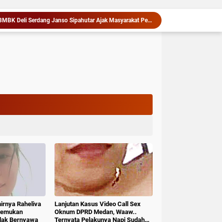
Beasiswa Perkuat SDM Kesehatan Kepulauan Nias
Sambut HUT ke-81 RI, Sat polairud Polres Langkat Bagikan Bendera Merah Putih kepada Nelayan
PWI Samosir Sesalkan Pembatasan Akses Peliputan Wartawan di Festival Tao Toba Jou-Jou 2026
stival Tao Toba Joujou 2026, Tembus 6 Miliar
Tiga Kapolsek Polresta Deli Serdang Bergeser, Sejumlah Perwira Dapat Jabatan Baru
arga Medan Tembung, Rico Waas Serap Aspirasi
Festival Bedhayan VI 2026, Dayang Nan Tujuh Menggetarkan Gedung Kesenian Jakarta
ng Morawa Sabet Juara Gebyar Olahraga Deli Serdang
 3 Orang Remaja Diduga Kawanan Geng Motor Bersenjata
‎HUT RI ke-81, Kadis SDABMBK Deli Serdang Janso Sipahutar Ajak Masyarakat Perkuat Gotong Royong Bangun Daerah
hirnya Raheliva
Lanjutan Kasus Video Call Sex
itemukan
Oknum DPRD Medan, Waaw..
idak Bernyawa
Ternyata Pelakunya Napi Sudah