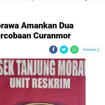
orawa Amankan Dua
ercobaan Curanmor
Komentar (
)