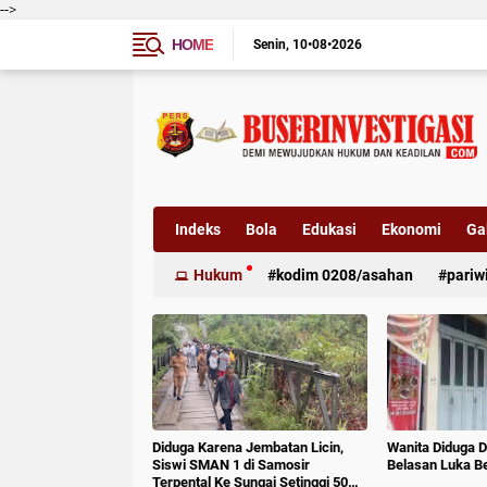
-->
HOME
Senin
10•08•2026
Indeks
Bola
Edukasi
Ekonomi
Gal
Hukum
kodim 0208/asahan
pariw
Diduga Karena Jembatan Licin,
Wanita Diduga D
Siswi SMAN 1 di Samosir
Belasan Luka B
Terpental Ke Sungai Setinggi 50