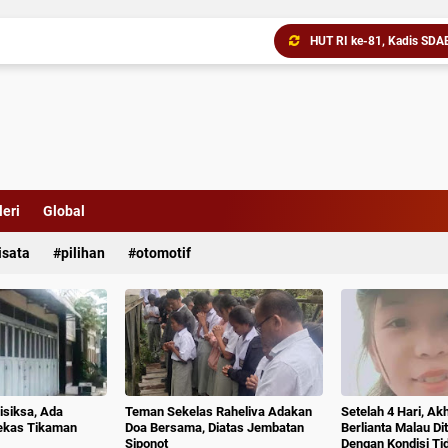
Bobby Nasution Siapkan 
Transaksi Digital Pada Fe
Malam Minggu Bersama W
Drama Adu Penalti, Tanju
eri
Global
Polsek Beringin Amankan
isata
pilihan
otomotif
isiksa, Ada
Teman Sekelas Raheliva Adakan
Setelah 4 Hari, Ak
ekas Tikaman
Doa Bersama, Diatas Jembatan
Berlianta Malau D
Siponot
Dengan Kondisi T