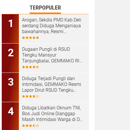
TERPOPULER
‎Arogan, Sekdis PMD Kab.Deli
serdang Diduga Menganiaya
bawahannya, Resmi
Dilaporkan ke Poldasu
Dugaan Pungli di RSUD
Tengku Mansyur
Tanjungbalai, GEMMAKO RI
Minta Penegak Hukum Usut
Tuntas
Diduga Terjadi Pungli dan
Intimidasi, GEMMAKO Resmi
Lapor Dirut RSUD Tengku
Mansyur ke Kejaksaan
Tanjungbalai
Diduga Libatkan Oknum TNI,
Bos Judi Online Dianggap
Masih Intimidasi Warga di Deli
Serdang