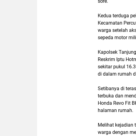
sore.
Kedua terduga pel
Kecamatan Percut
warga setelah ak
sepeda motor mili
Kapolsek Tanjung
Reskrim Iptu Hotm
sekitar pukul 16.
di dalam rumah da
Setibanya di ter
terbuka dan mend
Honda Revo Fit B
halaman rumah.
Melihat kejadian 
warga dengan men