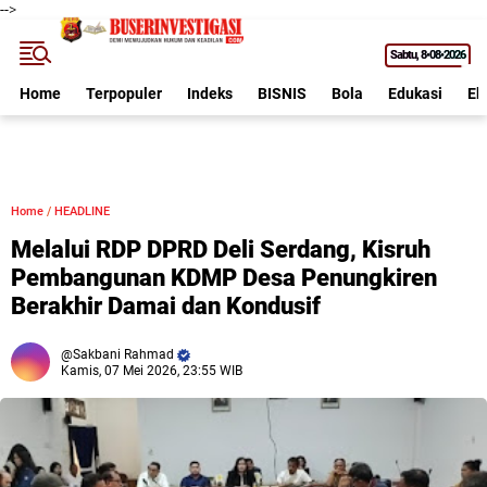
-->
Sabtu
8•08•2026
Home
Terpopuler
Indeks
BISNIS
Bola
Edukasi
Ek
Home
/
HEADLINE
Melalui RDP DPRD Deli Serdang, Kisruh
Pembangunan KDMP Desa Penungkiren
Berakhir Damai dan Kondusif
Sakbani Rahmad
Kamis, 07 Mei 2026, 23:55 WIB