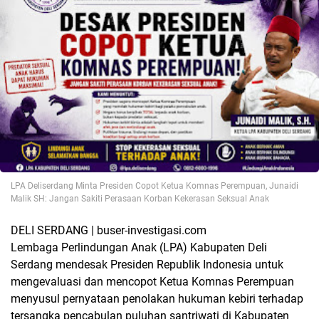
LPA Deliserdang Minta Presiden Copot Ketua Komnas Perempuan, Junaidi
Malik SH: Jangan Sakiti Perasaan Korban Kekerasan Seksual Anak
DELI SERDANG | buser-investigasi.com
Lembaga Perlindungan Anak (LPA) Kabupaten Deli
Serdang mendesak Presiden Republik Indonesia untuk
mengevaluasi dan mencopot Ketua Komnas Perempuan
menyusul pernyataan penolakan hukuman kebiri terhadap
tersangka pencabulan puluhan santriwati di Kabupaten