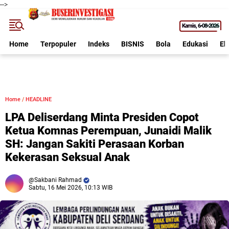
-->
Kamis
6•08•2026
Home
Terpopuler
Indeks
BISNIS
Bola
Edukasi
Ek
Home
/
HEADLINE
LPA Deliserdang Minta Presiden Copot
Ketua Komnas Perempuan, Junaidi Malik
SH: Jangan Sakiti Perasaan Korban
Kekerasan Seksual Anak
Sakbani Rahmad
Sabtu, 16 Mei 2026, 10:13 WIB