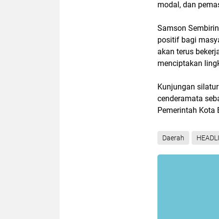
modal, dan pema
Samson Sembirin
positif bagi mas
akan terus beker
menciptakan lingk
Kunjungan silatu
cenderamata seba
Pemerintah Kota Bi
Daerah
HEADL