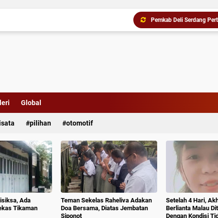
Tak Lagi Cari Baskom Saa
eri
Global
isata
pilihan
otomotif
isiksa, Ada
Teman Sekelas Raheliva Adakan
Setelah 4 Hari, Ak
ekas Tikaman
Doa Bersama, Diatas Jembatan
Berlianta Malau D
Siponot
Dengan Kondisi T