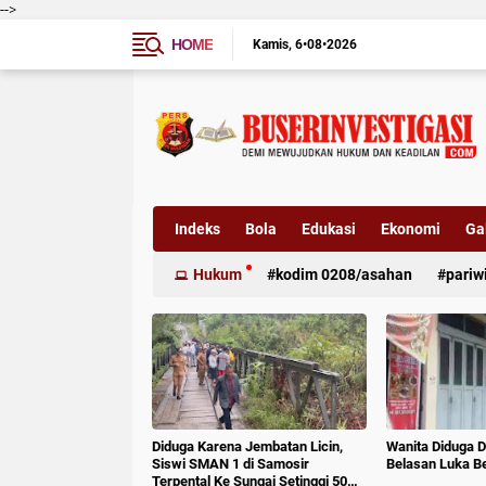
-->
HOME
Kamis
6•08•2026
Indeks
Bola
Edukasi
Ekonomi
Gal
Hukum
kodim 0208/asahan
pariw
Diduga Karena Jembatan Licin,
Wanita Diduga D
Siswi SMAN 1 di Samosir
Belasan Luka B
Terpental Ke Sungai Setinggi 50