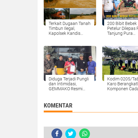
Terkait Dugaan Tanah
200 Bibit Bebek
Timbun Ilegal,
Petelur Dilepas
Kapolsek Kandis
Tanjung Pura
Bungkam Saat
Kembangkan
Dikonfirmasi
Kawasan Peter
DiLahan Ketah
Pangan
Diduga Terjadi Pungli
Kodim 0205/Ta
dan Intimidasi,
Karo Berangkat
GEMMAKO Resmi
Komponen Cad
Lapor Dirut RSUD
Ke Rindam I/BB
Tengku Mansyur ke
Pematang Siant
Kejaksaan
KOMENTAR
Tanjungbalai
Bersama 