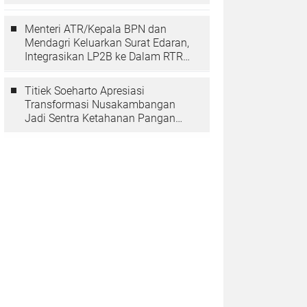
Berarti Memuliakan Negara
Menteri ATR/Kepala BPN dan
Mendagri Keluarkan Surat Edaran,
Integrasikan LP2B ke Dalam RTRW
dan RDTR
Titiek Soeharto Apresiasi
Transformasi Nusakambangan
Jadi Sentra Ketahanan Pangan
dan Pembinaan Warga Binaan