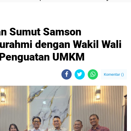
ran Sumut Samson
turahmi dengan Wakil Wali
as Penguatan UMKM
Komentar (
)