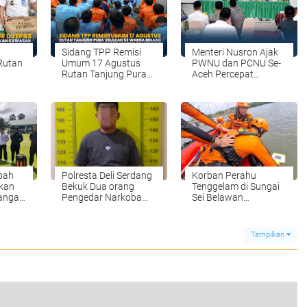
Sidang TPP Remisi
Menteri Nusron Ajak
 Rutan
Umum 17 Agustus
PWNU dan PCNU Se-
Rutan Tanjung Pura
Aceh Percepat
Usulkan 53 Warga
Sertipikasi Tanah
nakan
Binaan Via Daring
Wakaf
anan
Bersama Kanwil
Ditjenpas Sumu
bah
Polresta Deli Serdang
Korban Perahu
kan
Bekuk Dua orang
Tenggelam di Sungai
angan
Pengedar Narkoba
Sei Belawan
jenis shabu di pagar
Ditemukan Meninggal
ar
merbau
Dunia
Tampilkan
Bupati, Anak-anak Tanjung Morawa