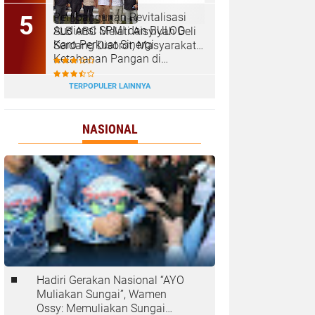
‎Pembangunan Revitalisasi
Audiensi SPMI dan BULOG
SLB ABC Melati Aisyiyah Deli
Karo Perkuat Sinergi
Serdang Disorot, Masyarakat
Ketahanan Pangan di
Pertanyakan Transparansi
Kabanjahe
dan Pagu Anggaran
TERPOPULER LAINNYA
NASIONAL
Hadiri Gerakan Nasional “AYO
Muliakan Sungai”, Wamen
Ossy: Memuliakan Sungai