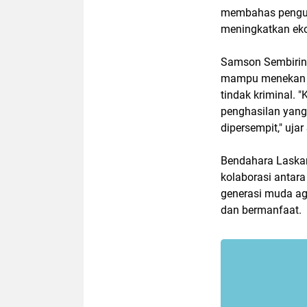
membahas pengua
meningkatkan ek
Samson Sembiri
mampu menekan a
tindak kriminal. 
penghasilan yang
dipersempit," uja
Bendahara Laskar
kolaborasi antara
generasi muda ag
dan bermanfaat.