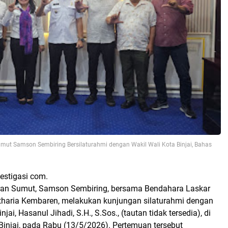
umut Samson Sembiring Bersilaturahmi dengan Wakil Wali Kota Binjai, Bahas
estigasi com.
ran Sumut, Samson Sembiring, bersama Bendahara Laskar
tharia Kembaren, melakukan kunjungan silaturahmi dengan
njai, Hasanul Jihadi, S.H., S.Sos., (tautan tidak tersedia), di
Binjai, pada Rabu (13/5/2026). Pertemuan tersebut