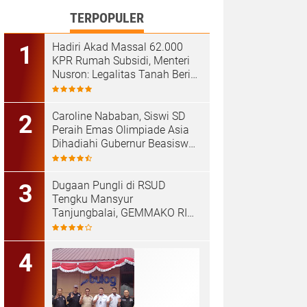
TERPOPULER
Hadiri Akad Massal 62.000
KPR Rumah Subsidi, Menteri
Nusron: Legalitas Tanah Beri
Kepastian bagi Masyarakat
Caroline Nababan, Siswi SD
Peraih Emas Olimpiade Asia
Dihadiahi Gubernur Beasiswa
Hingga Rumah
Dugaan Pungli di RSUD
Tengku Mansyur
Tanjungbalai, GEMMAKO RI
Minta Penegak Hukum Usut
Tuntas