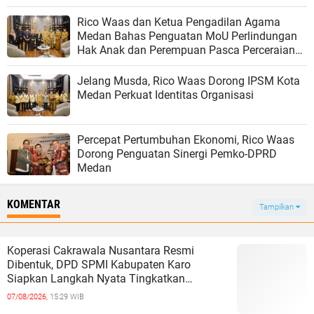
Rico Waas dan Ketua Pengadilan Agama
Medan Bahas Penguatan MoU Perlindungan
Hak Anak dan Perempuan Pasca Perceraian
ASN
Jelang Musda, Rico Waas Dorong IPSM Kota
Medan Perkuat Identitas Organisasi
Percepat Pertumbuhan Ekonomi, Rico Waas
Dorong Penguatan Sinergi Pemko-DPRD
Medan
KOMENTAR
Tampilkan
Koperasi Cakrawala Nusantara Resmi
Dibentuk, DPD SPMI Kabupaten Karo
Siapkan Langkah Nyata Tingkatkan
Kesejahteraan Anggota
07/08/2026,
15:29 WIB