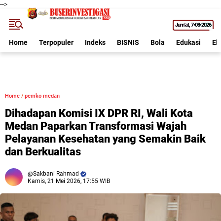
-->
Jum'at
7•08•2026
Home
Terpopuler
Indeks
BISNIS
Bola
Edukasi
Ek
Home
/
pemko medan
Dihadapan Komisi IX DPR RI, Wali Kota
Medan Paparkan Transformasi Wajah
Pelayanan Kesehatan yang Semakin Baik
dan Berkualitas
Sakbani Rahmad
Kamis, 21 Mei 2026, 17:55 WIB