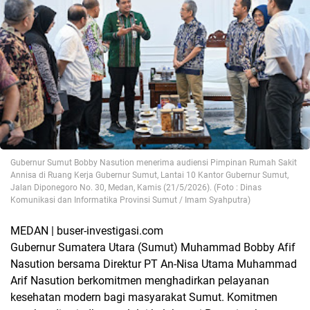
Gubernur Sumut Bobby Nasution menerima audiensi Pimpinan Rumah Sakit
Annisa di Ruang Kerja Gubernur Sumut, Lantai 10 Kantor Gubernur Sumut,
Jalan Diponegoro No. 30, Medan, Kamis (21/5/2026). (Foto : Dinas
Komunikasi dan Informatika Provinsi Sumut / Imam Syahputra)
MEDAN | buser-investigasi.com
Gubernur Sumatera Utara (Sumut) Muhammad Bobby Afif
Nasution bersama Direktur PT An-Nisa Utama Muhammad
Arif Nasution berkomitmen menghadirkan pelayanan
kesehatan modern bagi masyarakat Sumut. Komitmen