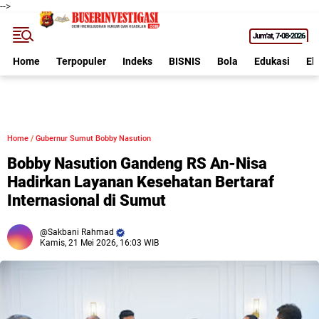
-->
Jum'at
7•08•2026
Home
Terpopuler
Indeks
BISNIS
Bola
Edukasi
Ek
Home
/
Gubernur Sumut Bobby Nasution
Bobby Nasution Gandeng RS An-Nisa
Hadirkan Layanan Kesehatan Bertaraf
Internasional di Sumut
Sakbani Rahmad
Kamis, 21 Mei 2026, 16:03 WIB