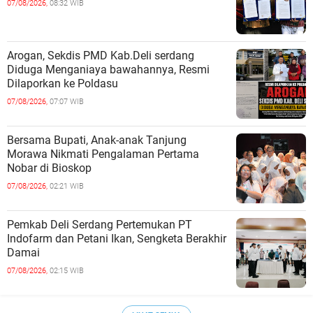
07/08/2026,
08:32 WIB
‎Arogan, Sekdis PMD Kab.Deli serdang
Diduga Menganiaya bawahannya, Resmi
Dilaporkan ke Poldasu
07/08/2026,
07:07 WIB
Bersama Bupati, Anak-anak Tanjung
Morawa Nikmati Pengalaman Pertama
Nobar di Bioskop
07/08/2026,
02:21 WIB
Pemkab Deli Serdang Pertemukan PT
Indofarm dan Petani Ikan, Sengketa Berakhir
Damai
07/08/2026,
02:15 WIB