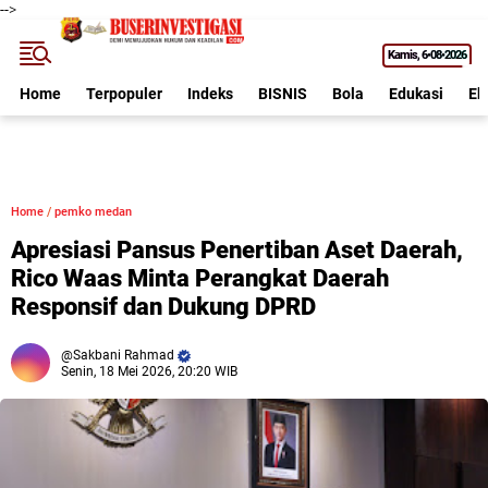
-->
Kamis
6•08•2026
Home
Terpopuler
Indeks
BISNIS
Bola
Edukasi
Ek
Home
/
pemko medan
Apresiasi Pansus Penertiban Aset Daerah,
Rico Waas Minta Perangkat Daerah
Responsif dan Dukung DPRD
Sakbani Rahmad
Senin, 18 Mei 2026, 20:20 WIB