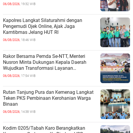
06/08/2026,
19:32 WIB
Kapolres Langkat Silaturahmi dengan
Pengemudi Ojek Online, Ajak Jaga
Kamtibmas Jelang HUT RI
06/08/2026,
18:46 WIB
Rakor Bersama Pemda Se-NTT, Menteri
Nusron Minta Dukungan Kepala Daerah
Wujudkan Transformasi Layanan
Pertanahan
06/08/2026,
17:54 WIB
Rutan Tanjung Pura dan Kemenag Langkat
Teken PKS Pembinaan Kerohanian Warga
Binaan
06/08/2026,
14:38 WIB
Kodim 0205/Tabah Karo Berangkatkan