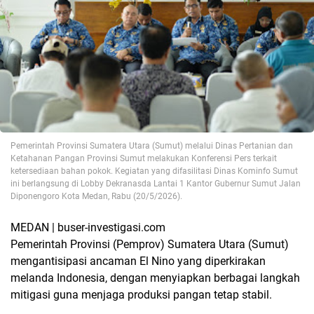
Pemerintah Provinsi Sumatera Utara (Sumut) melalui Dinas Pertanian dan
Ketahanan Pangan Provinsi Sumut melakukan Konferensi Pers terkait
ketersediaan bahan pokok. Kegiatan yang difasilitasi Dinas Kominfo Sumut
ini berlangsung di Lobby Dekranasda Lantai 1 Kantor Gubernur Sumut Jalan
Diponengoro Kota Medan, Rabu (20/5/2026).
MEDAN | buser-investigasi.com
Pemerintah Provinsi (Pemprov) Sumatera Utara (Sumut)
mengantisipasi ancaman El Nino yang diperkirakan
melanda Indonesia, dengan menyiapkan berbagai langkah
mitigasi guna menjaga produksi pangan tetap stabil.