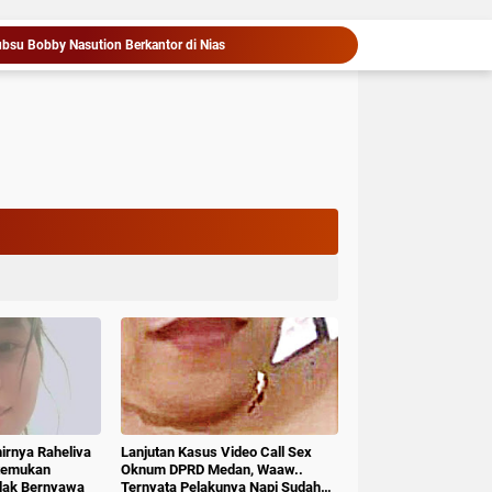
bsu Bobby Nasution Berkantor di Nias
Wali Kota Medan Dikukuhkan Jadi Duta Penggerak Ayah Teladan, Rico Waas: Jabatan Tertinggi Pria Dalam Keluarga
Panen Cabai di Payabakung, Bupati Pastikan Dukungan untuk Petani Terus Diperkuat
Bangga Lihat Semangat dan Kekompakan Siswa Sekolah Rakyat, Rico Waas: Kini Mereka Berani Bermimpi Besar
Menteri ATR/Kepala BPN Tetapkan Standar Waktu Layanan untuk Pengukuran Tanah dan Peralihan Hak
Bangun Soliditas Melalui Olahraga, Kementerian ATR/BPN Berpartisipasi dalam Turnamen Tenis Piala Gubernur DKI Jakarta 2026
Kementerian ATR/BPN Raih Juara II Beregu Turnamen Tenis Piala Gubernur DKI Jakarta 2026
Menteri ATR/Kepala BPN: Pengukuran Terjadwal Sudah Berlaku di 400 Kantor Pertanahan
Mulai 17 Agustus, Kementerian ATR/BPN Uji Coba Layanan Peralihan Hak 10 Hari di 15 Kantah
Bobby Pastikan Pasien Rujukan dari Nias Tak Terkendala Biaya Perjalanan dan Rumah Singgah di Medan
hirnya Raheliva
Lanjutan Kasus Video Call Sex
itemukan
Oknum DPRD Medan, Waaw..
idak Bernyawa
Ternyata Pelakunya Napi Sudah