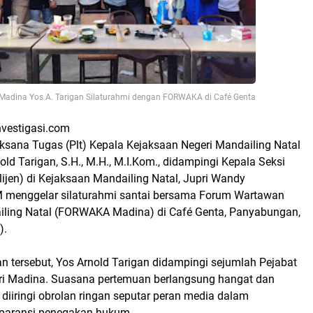
i Madina Yos A. Tarigan Silaturahmi dengan FORWAKA di Café Genta
nvestigasi.com
aksana Tugas (Plt) Kepala Kejaksaan Negeri Mandailing Natal
old Tarigan, S.H., M.H., M.I.Kom., didampingi Kepala Seksi
telijen) di Kejaksaan Mandailing Natal, Jupri Wandy
 menggelar silaturahmi santai bersama Forum Wartawan
ling Natal (FORWAKA Madina) di Café Genta, Panyabungan,
).
 tersebut, Yos Arnold Tarigan didampingi sejumlah Pejabat
ri Madina. Suasana pertemuan berlangsung hangat dan
diiringi obrolan ringan seputar peran media dalam
paransi penegakan hukum.