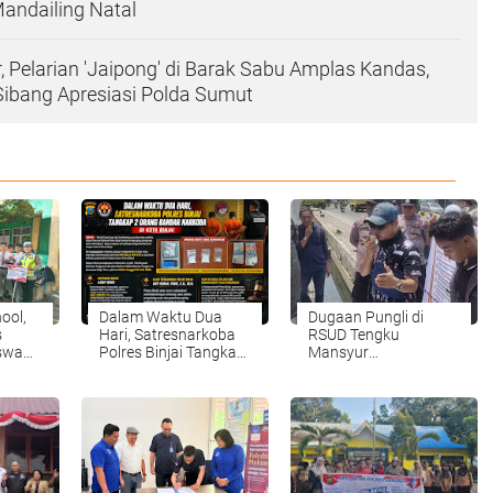
Mandailing Natal
 Pelarian 'Jaipong' di Barak Sabu Amplas Kandas,
ibang Apresiasi Polda Sumut
ool,
Dalam Waktu Dua
Dugaan Pungli di
s
Hari, Satresnarkoba
RSUD Tengku
iswa
Polres Binjai Tangkap
Mansyur
a
2 Orang Bandar
Tanjungbalai,
s
Narkoba Di Kota
GEMMAKO RI Minta
Binjai
Penegak Hukum Usut
Tuntas