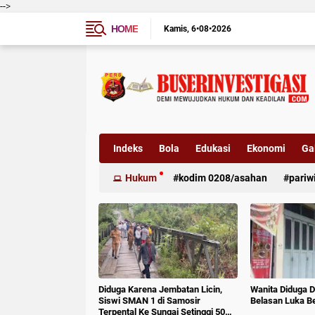
-->
HOME
Kamis
6•08•2026
Indeks
Bola
Edukasi
Ekonomi
Gal
Hukum
kodim 0208/asahan
pariw
Diduga Karena Jembatan Licin,
Wanita Diduga D
Siswi SMAN 1 di Samosir
Belasan Luka B
Terpental Ke Sungai Setinggi 50