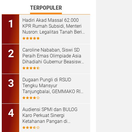
TERPOPULER
Hadiri Akad Massal 62.000
KPR Rumah Subsidi, Menteri
Nusron: Legalitas Tanah Beri
Kepastian bagi Masyarakat
Caroline Nababan, Siswi SD
Peraih Emas Olimpiade Asia
Dihadiahi Gubernur Beasiswa
Hingga Rumah
Dugaan Pungli di RSUD
Tengku Mansyur
Tanjungbalai, GEMMAKO RI
Minta Penegak Hukum Usut
Tuntas
Audiensi SPMI dan BULOG
Karo Perkuat Sinergi
Ketahanan Pangan di
Kabanjahe