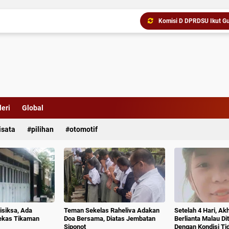
Komisi D DPRDSU Ikut Gu
eri
Global
isata
pilihan
otomotif
isiksa, Ada
Teman Sekelas Raheliva Adakan
Setelah 4 Hari, Ak
ekas Tikaman
Doa Bersama, Diatas Jembatan
Berlianta Malau D
Siponot
Dengan Kondisi T