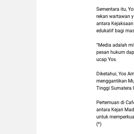
Sementara itu, Y
rekan wartawan ya
antara Kejaksaan
edukatif bagi mas
“Media adalah mit
pesan hukum dapa
ucap Yos.
Diketahui, Yos Arn
menggantikan Muh
Tinggi Sumatera U
Pertemuan di Caf
antara Kejari M
untuk memperkuat
(*)