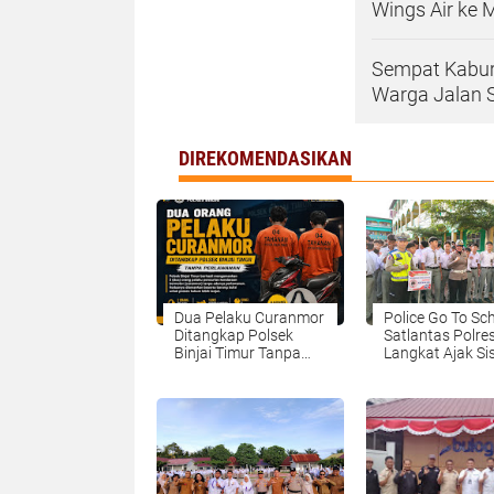
Wings Air ke 
Sempat Kabur,
Warga Jalan S
DIREKOMENDASIKAN
Dua Pelaku Curanmor
Police Go To Sch
Ditangkap Polsek
Satlantas Polre
Binjai Timur Tanpa
Langkat Ajak S
Perlawanan
Ciptakan Buday
Tertib Lalu Linta