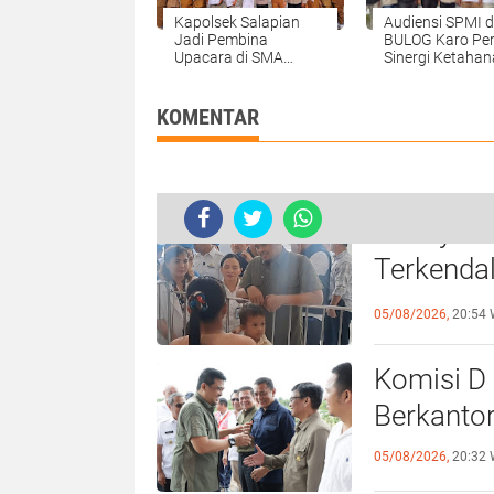
Kapolsek Salapian
Audiensi SPMI 
Jadi Pembina
BULOG Karo Pe
Upacara di SMA
Sinergi Ketaha
Negeri 1 Salapian,
Pangan di Kaba
Tekankan Disiplin dan
Bahaya Narkoba
KOMENTAR
Bobby Pas
Plt. Kajari Madina Yos A. Tarigan 
Terkenda
Singgah 
05/08/2026,
20:54 
Komisi D
Berkantor
05/08/2026,
20:32 