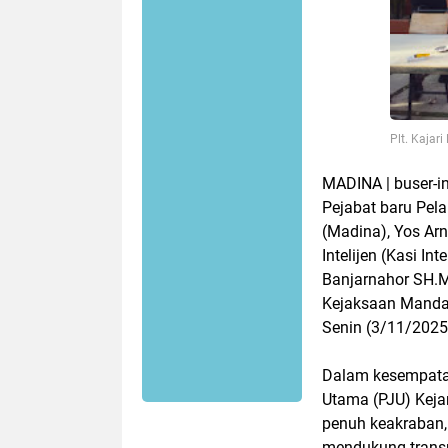
Plt. Kajar
MADINA | buser-i
Pejabat baru Pel
(Madina), Yos Arn
Intelijen (Kasi In
Banjarnahor SH.M
Kejaksaan Mandai
Senin (3/11/2025
Dalam kesempatan
Utama (PJU) Keja
penuh keakraban, 
mendukung trans