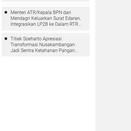
Berarti Memuliakan Negara
Menteri ATR/Kepala BPN dan
Mendagri Keluarkan Surat Edaran,
Integrasikan LP2B ke Dalam RTRW
dan RDTR
Titiek Soeharto Apresiasi
Transformasi Nusakambangan
Jadi Sentra Ketahanan Pangan
dan Pembinaan Warga Binaan