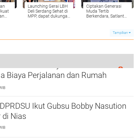
dan
Launching Gerai LBH
Ciptakan Generasi
rkuat
Deli Serdang Sehat di
Muda Tertib
nan
MPP, dapat dukungan
Berkendara, Satlantas
njahe
dari UMA
Polres Langkat Bekali
Pelajar SMP
Tampilkan
tikan Pasien Rujukan dari Nias Tak
0
Silaturahmi dengan FORWAKA di Café Genta
la Biaya Perjalanan dan Rumah
di Medan
WIB
 DPRDSU Ikut Gubsu Bobby Nasution
 di Nias
WIB