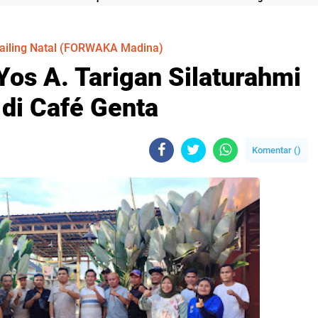
iling Natal (FORWAKA Madina)
 Yos A. Tarigan Silaturahmi
i Café Genta
Komentar (
)