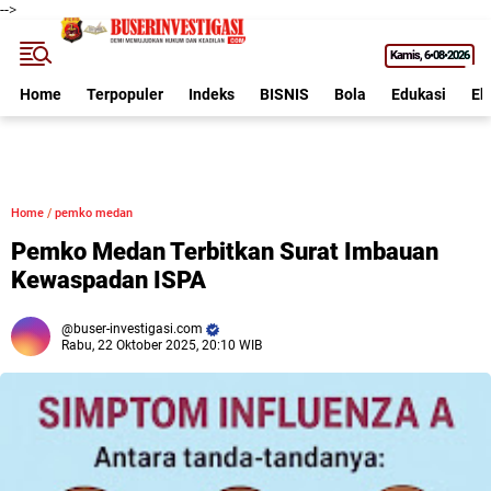
-->
Kamis
6•08•2026
Home
Terpopuler
Indeks
BISNIS
Bola
Edukasi
Ek
Home
/
pemko medan
Pemko Medan Terbitkan Surat Imbauan
Kewaspadan ISPA
buser-investigasi.com
Rabu, 22 Oktober 2025, 20:10 WIB