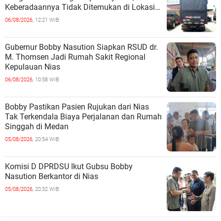
Keberadaannya Tidak Ditemukan di Lokasi
Penyimpanan
06/08/2026,
12:21 WIB
Gubernur Bobby Nasution Siapkan RSUD dr.
M. Thomsen Jadi Rumah Sakit Regional
Kepulauan Nias
06/08/2026,
10:58 WIB
Bobby Pastikan Pasien Rujukan dari Nias
Tak Terkendala Biaya Perjalanan dan Rumah
Singgah di Medan
05/08/2026,
20:54 WIB
Komisi D DPRDSU Ikut Gubsu Bobby
Nasution Berkantor di Nias
05/08/2026,
20:32 WIB