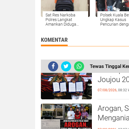
Sat Res Narkoba
Polsek Kuala Be
Polres Langkat
Ungkap Kasus
Amankan Diduga
Pencurian deng
Pelaku Narkotika di
Pemberatan, Di
Pematang Jaya
Pelaku Diaman
KOMENTAR
Tewas Tinggal Ker
Ke Empat 
Joujou 2
07/08/2026,
08:32 
‎Arogan, 
Mengania
Poldasu