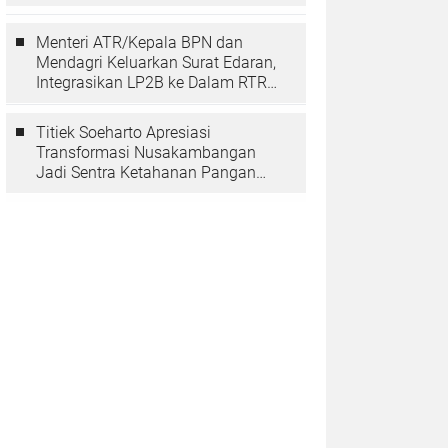
Berarti Memuliakan Negara
Menteri ATR/Kepala BPN dan
Mendagri Keluarkan Surat Edaran,
Integrasikan LP2B ke Dalam RTRW
dan RDTR
Titiek Soeharto Apresiasi
Transformasi Nusakambangan
Jadi Sentra Ketahanan Pangan
dan Pembinaan Warga Binaan