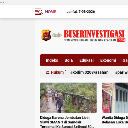
-->
HOME
Jum'at
7•08•2026
Indeks
Bola
Edukasi
Ekonomi
Gal
Hukum
kodim 0208/asahan
pariw
Diduga Karena Jembatan Licin,
Wanita Diduga D
Siswi SMAN 1 di Samosir
Belasan Luka B
Terpental Ke Sungai Setinggi 50