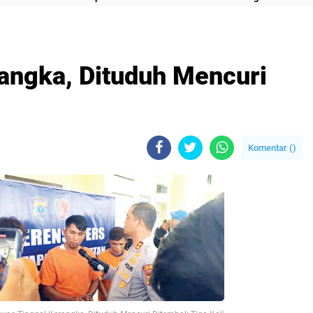
angka, Dituduh Mencuri
i
Komentar (
)