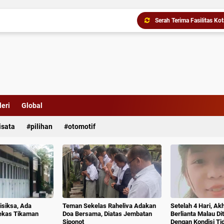
Ke Empat Kalinya di Samo
eri
Global
isata
pilihan
otomotif
isiksa, Ada
Teman Sekelas Raheliva Adakan
Setelah 4 Hari, Ak
ekas Tikaman
Doa Bersama, Diatas Jembatan
Berlianta Malau D
Siponot
Dengan Kondisi T