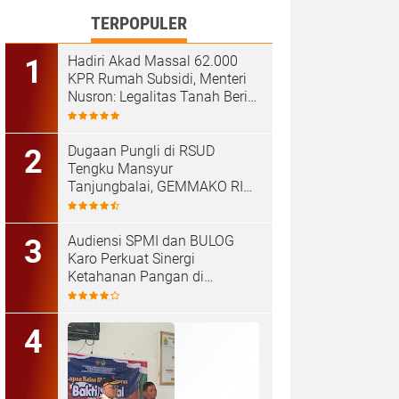
TERPOPULER
Hadiri Akad Massal 62.000
KPR Rumah Subsidi, Menteri
Nusron: Legalitas Tanah Beri
Kepastian bagi Masyarakat
Dugaan Pungli di RSUD
Tengku Mansyur
Tanjungbalai, GEMMAKO RI
Minta Penegak Hukum Usut
Tuntas
Audiensi SPMI dan BULOG
Karo Perkuat Sinergi
Ketahanan Pangan di
Kabanjahe