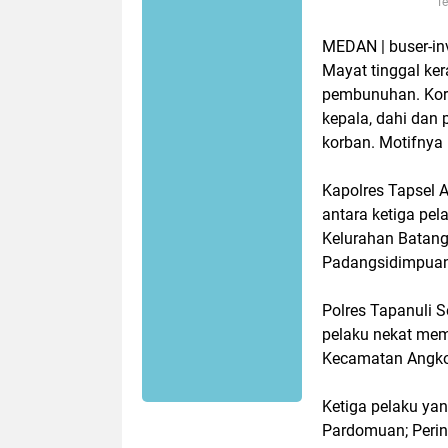
Te
MEDAN | buser-in
Mayat tinggal ke
pembunuhan. Korb
kepala, dahi dan 
korban. Motifnya
Kapolres Tapsel 
antara ketiga pe
Kelurahan Batan
Padangsidimpuan,
Polres Tapanuli S
pelaku nekat mem
Kecamatan Angkol
Ketiga pelaku ya
Pardomuan; Peri