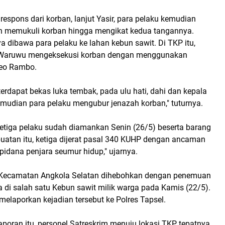
respons dari korban, lanjut Yasir, para pelaku kemudian
n memukuli korban hingga mengikat kedua tangannya.
a dibawa para pelaku ke lahan kebun sawit. Di TKP itu,
 Waruwu mengeksekusi korban dengan menggunakan
eo Rambo.
terdapat bekas luka tembak, pada ulu hati, dahi dan kepala
emudian para pelaku mengubur jenazah korban," tuturnya.
ketiga pelaku sudah diamankan Senin (26/5) beserta barang
rbuatan itu, ketiga dijerat pasal 340 KUHP dengan ancaman
pidana penjara seumur hidup," ujarnya.
a Kecamatan Angkola Selatan dihebohkan dengan penemuan
 di salah satu Kebun sawit milik warga pada Kamis (22/5).
elaporkan kejadian tersebut ke Polres Tapsel.
aporan itu, personel Satreskrim menuju lokasi TKP tepatnya