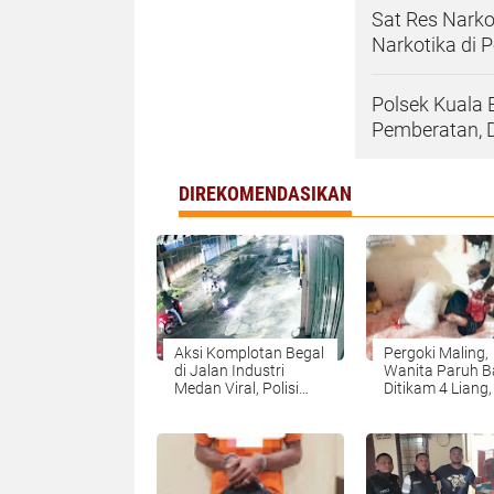
Sat Res Nark
Narkotika di
Polsek Kuala 
Pemberatan, 
DIREKOMENDASIKAN
Aksi Komplotan Begal
Pergoki Maling,
di Jalan Industri
Wanita Paruh B
Medan Viral, Polisi
Ditikam 4 Liang
Selidiki Pelaku
Ditikam Di Dada