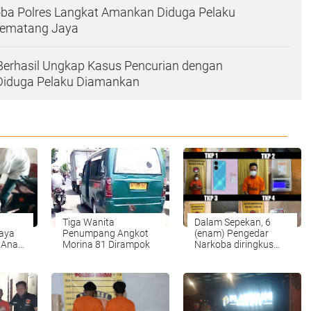
oba Polres Langkat Amankan Diduga Pelaku
 Pematang Jaya
Berhasil Ungkap Kasus Pencurian dengan
Diduga Pelaku Diamankan
Tiga Wanita
Dalam Sepekan, 6
aya
Penumpang Angkot
(enam) Pengedar
, Anak
Morina 81 Dirampok
Narkoba diringkus
Polres Binjai