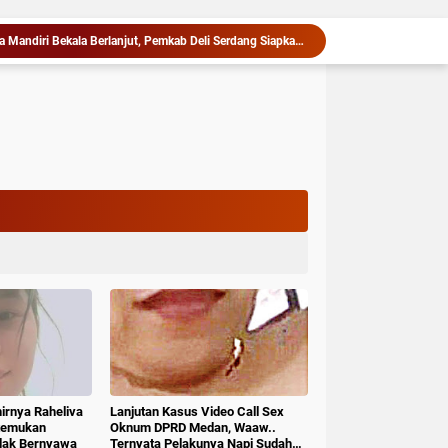
Asri Ludin Tambunan Pastikan Peserta Jambore Nasional Deli Serdang Berangkat Tanpa Beban Biaya
1,2 Kg Sabu Dimusnahkan Polresta Deli Serdang, Tiga Tersangka Gagal Edarkan Ribuan Dosis Narkoba".
Puluhan Tahun Menanti, Jalan Strategis di Nias Utara Akhirnya Diaspal Era Gubernur Bobby
PD AIJ Sumut Kembali Amankan Aset Pemprov di Binjai, Lima Rumah Dinas Eks Bioskop Ria Dibongkar
Diduga Terjadi Pungli dan Intimidasi, GEMMAKO Resmi Lapor Dirut RSUD Tengku Mansyur ke Kejaksaan Tanjungbalai
sir, Festival Tao Toba Joujou 2026 Resmi Dimulai
‎Arogan, Sekdis PMD Kab.Deli serdang Diduga Menganiaya bawahannya, Resmi Dilaporkan ke Poldasu
Bersama Bupati, Anak-anak Tanjung Morawa Nikmati Pengalaman Pertama Nobar di Bioskop
Pemkab Deli Serdang Pertemukan PT Indofarm dan Petani Ikan, Sengketa Berakhir Damai
Serah Terima Fasilitas Kota Mandiri Bekala Berlanjut, Pemkab Deli Serdang Siapkan Pengelolaan
hirnya Raheliva
Lanjutan Kasus Video Call Sex
itemukan
Oknum DPRD Medan, Waaw..
idak Bernyawa
Ternyata Pelakunya Napi Sudah