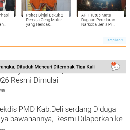
rhasil
Polres Binjai Bekuk 2
APH Tutup Mata
Remaja Geng Motor
Dugaan Peredaran
an
yang Hendak
Narkoba Jenis Pil
duga
Tawuran
Ekstasi di Platinum
kan
KTV Medan Belum
terungkap, Ada
Tampilkan
Dugaan Oknum Polisi
Inisial A Berpangkat
Brigadir menjadi
Deking Kuat
0
angka, Dituduh Mencuri Ditembak Tiga Kali
Kalinya di Samosir, Festival Tao Toba
026 Resmi Dimulai
WIB
Sekdis PMD Kab.Deli serdang Diduga
ya bawahannya, Resmi Dilaporkan ke