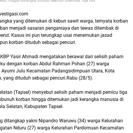
was Tinggal Kerangka, Dituduh Mencuri Ditembak Tiga Kali
vestigasi.com
rangka yang ditemukan di kebun sawit warga, ternyata korban
an menjadi sasaran penganiaya dan tewas ditembak di
perut. Kasus ini pun terungkap usai menemukan jasad
 pun korban dituduh sebagai pencuri.
AKBP Yasir Ahmadi mengatakan berawal dari selisih paham
laku dengan korban Abdul Rahman Pohan (27) warga
g Ayumi Julu Kecamatan Padangsidimpuan Utara, Kota
 yang dituduh sebagai pencuri.Rabu (28/5).
elatan (Tapsel) menyebut selisih paham menjadi pemicu tiga
bunuh korban hingga ditemukan jadi kerangka manusia di
a Selatan, Kabupaten Tapsel.
ng ditangkap yakni Nipandro Waruwu (34) warga Kelurahan
ngatan Nduru (27) warga Kelurahan Pardomuan Kecamatan