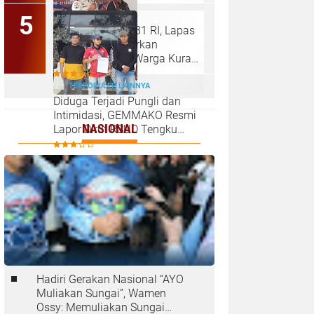
Sambut HUT ke-81 RI, Lapas
Pangururan Salurkan
Sembako untuk Warga Kurang
Mampu di Ronggurnihuta
TERPOPULER LAINNYA
Diduga Terjadi Pungli dan
Intimidasi, GEMMAKO Resmi
NASIONAL
Lapor Dirut RSUD Tengku
Mansyur ke Kejaksaan
Tanjungbalai
Hadiri Gerakan Nasional “AYO
Muliakan Sungai”, Wamen
Ossy: Memuliakan Sungai