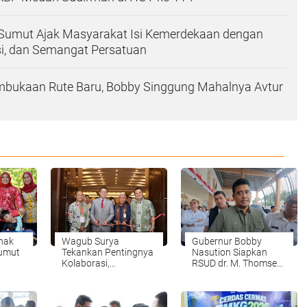
 Sumut Ajak Masyarakat Isi Kemerdekaan dengan
si, dan Semangat Persatuan
mbukaan Rute Baru, Bobby Singgung Mahalnya Avtur
Anak
Wagub Surya
Gubernur Bobby
Sumut
Tekankan Pentingnya
Nasution Siapkan
Kolaborasi,
RSUD dr. M. Thomsen
r
Pemerintah dan
Jadi Rumah Sakit
Apoteker Hadapi
Regional Kepulauan
Tantangan Kesehatan
Nias
Global