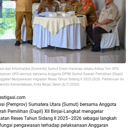
si dan Informatika (Kominfo) Sumut Erwin Harahap selaku Ketua Tim OPD
impinan OPD lainnya, bersama Anggota DPRD Sumut Daerah Pemilihan (Dapil)
enggelar Musyawarah Kegiatan Reses Tahun Sidang II 2025-2026. Pertemuan ini
erintis Kemerdekaan, Kota Binjai, Senin (6/7/2026).
vestigasi.com
nsi (Pemprov) Sumatera Utara (Sumut) bersama Anggota
h Pemilihan (Dapil) XII Binjai-Langkat menggelar
atan Reses Tahun Sidang II 2025–2026 sebagai langkah
fungsi pengawasan terhadap pelaksanaan Anggaran