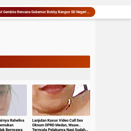
Warga dan Sekolah Sambut Gembira Rencana Gubernur Bobby Bangun SD Negeri Lasara di Nias Utara
Kapolres Langkat Ajak Warga Perkuat Iman dan Perangi Narkoba Lewat Safari Jumat Curhat
Penganiayaan Berujung Maut, Satu Terduga Pelaku Diamankan Tim Jatanras Polres Asahan
Deli Serdang Masuk Nominasi Penilaian Implementasi Program 3 Juta Rumah Regional Sumatera
bu Kandung Pembuang Bayi Diamankan Polisi
Diduga Libatkan Oknum TNI, Bos Judi Online Dianggap Masih Intimidasi Warga di Deli Serdang
Koperasi Cakrawala Nusantara Resmi Dibentuk, DPD SPMI Kabupaten Karo Siapkan Langkah Nyata Tingkatkan Kesejahteraan Anggota
Serapan Anggaran Terendah, Inspektorat Soroti Kinerja Kadis Perkimcikataru Medan
Wabup Deli Serdang Lantik 25 Pejabat, Tekankan Pelayanan Publik yang Cepat dan Humanis
Siapkan Rumah Produksi Kelapa di Nias Utara
hirnya Raheliva
Lanjutan Kasus Video Call Sex
itemukan
Oknum DPRD Medan, Waaw..
idak Bernyawa
Ternyata Pelakunya Napi Sudah