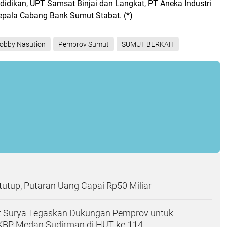
idikan, UPT Samsat Binjai dan Langkat, PT Aneka Industri
Kepala Cabang Bank Sumut Stabat. (*)
obby Nasution
Pemprov Sumut
SUMUT BERKAH
utup, Putaran Uang Capai Rp50 Miliar
Surya Tegaskan Dukungan Pemprov untuk
HKBP Medan Sudirman di HUT ke-114