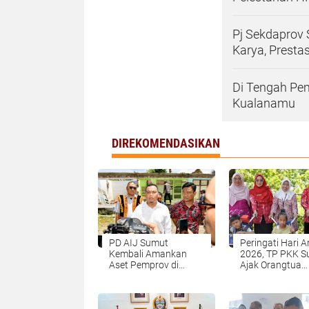
Pj Sekdaprov
Karya, Presta
Di Tengah Pe
Kualanamu
DIREKOMENDASIKAN
PD AIJ Sumut
Peringati Hari 
Kembali Amankan
2026, TP PKK 
Aset Pemprov di
Ajak Orangtua
Binjai, Lima Rumah
Perkuat Karakte
Dinas Eks Bioskop Ria
Anak Sejak dari
Dibongkar
Keluarga