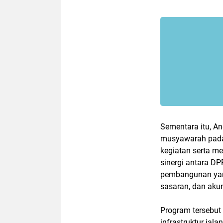
Sementara itu, A
musyawarah pada
kegiatan serta m
sinergi antara D
pembangunan yang
sasaran, dan akun
Program tersebu
infrastruktur jal