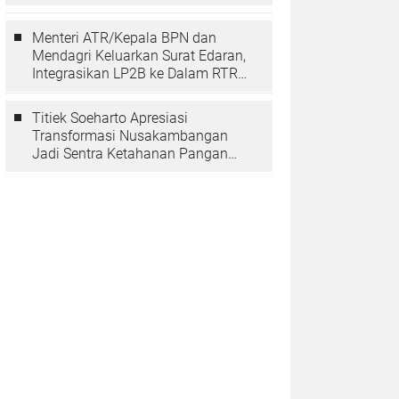
Berarti Memuliakan Negara
Menteri ATR/Kepala BPN dan
Mendagri Keluarkan Surat Edaran,
Integrasikan LP2B ke Dalam RTRW
dan RDTR
Titiek Soeharto Apresiasi
Transformasi Nusakambangan
Jadi Sentra Ketahanan Pangan
dan Pembinaan Warga Binaan