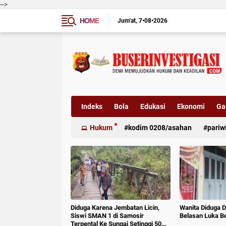
-->
HOME
Jum'at
7•08•2026
Indeks
Bola
Edukasi
Ekonomi
Gal
Hukum
kodim 0208/asahan
pariw
Diduga Karena Jembatan Licin,
Wanita Diduga D
Siswi SMAN 1 di Samosir
Belasan Luka B
Terpental Ke Sungai Setinggi 50