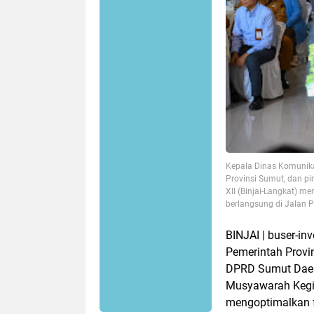
Kepala Dinas Komunika
Provinsi Sumut, dan p
XII (Binjai-Langkat) m
berlangsung di Jalan P
BINJAI | buser-in
Pemerintah Provi
DPRD Sumut Daera
Musyawarah Kegi
mengoptimalkan 