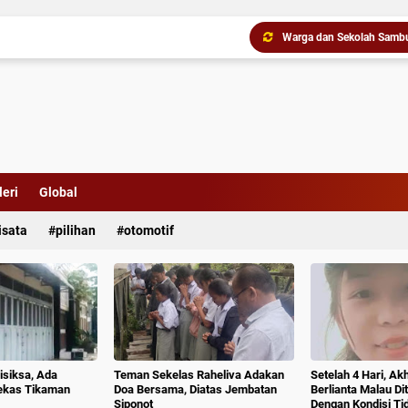
Buat Geger di Asahan, I
eri
Global
isata
pilihan
otomotif
Gubernur Bobby Nasution 
isiksa, Ada
Teman Sekelas Raheliva Adakan
Setelah 4 Hari, Ak
ekas Tikaman
Doa Bersama, Diatas Jembatan
Berlianta Malau D
Siponot
Dengan Kondisi T