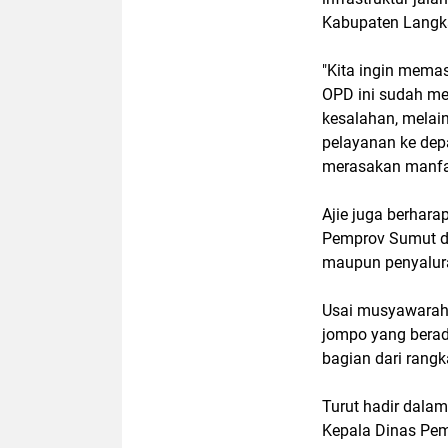
Kabupaten Langk
"Kita ingin mema
OPD ini sudah me
kesalahan, melai
pelayanan ke dep
merasakan manfaa
Ajie juga berhara
Pemprov Sumut da
maupun penyalur
Usai musyawarah 
jompo yang berada
bagian dari rangk
Turut hadir dalam
Kepala Dinas Pem