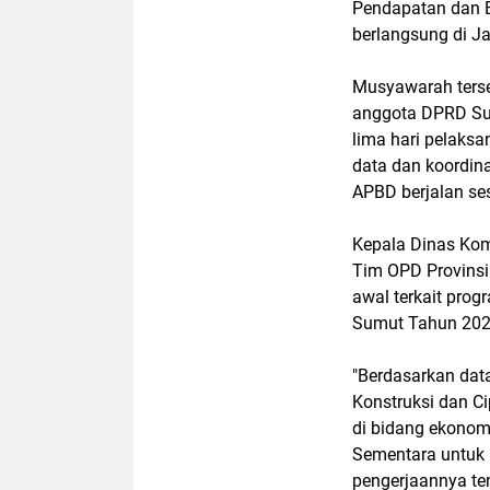
Pendapatan dan B
berlangsung di Ja
Musyawarah terse
anggota DPRD Su
lima hari pelaksa
data dan koordin
APBD berjalan se
Kepala Dinas Kom
Tim OPD Provinsi
awal terkait pro
Sumut Tahun 2025
"Berdasarkan data
Konstruksi dan C
di bidang ekonom
Sementara untuk 
pengerjaannya ten