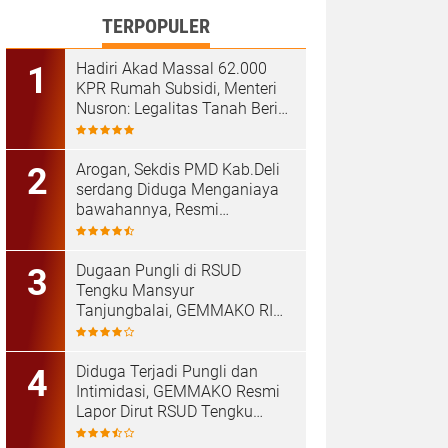
TERPOPULER
Hadiri Akad Massal 62.000
KPR Rumah Subsidi, Menteri
Nusron: Legalitas Tanah Beri
Kepastian bagi Masyarakat
‎Arogan, Sekdis PMD Kab.Deli
serdang Diduga Menganiaya
bawahannya, Resmi
Dilaporkan ke Poldasu
Dugaan Pungli di RSUD
Tengku Mansyur
Tanjungbalai, GEMMAKO RI
Minta Penegak Hukum Usut
Tuntas
Diduga Terjadi Pungli dan
Intimidasi, GEMMAKO Resmi
Lapor Dirut RSUD Tengku
Mansyur ke Kejaksaan