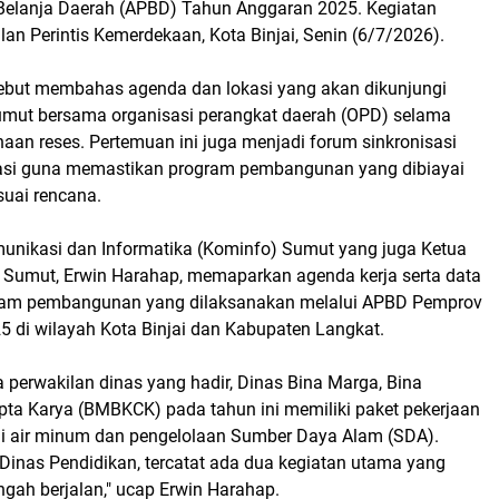
elanja Daerah (APBD) Tahun Anggaran 2025. Kegiatan
lan Perintis Kemerdekaan, Kota Binjai, Senin (6/7/2026).
but membahas agenda dan lokasi yang akan dikunjungi
mut bersama organisasi perangkat daerah (OPD) selama
naan reses. Pertemuan ini juga menjadi forum sinkronisasi
asi guna memastikan program pembangunan yang dibiayai
suai rencana.
unikasi dan Informatika (Kominfo) Sumut yang juga Ketua
 Sumut, Erwin Harahap, memaparkan agenda kerja serta data
gram pembangunan yang dilaksanakan melalui APBD Pemprov
 di wilayah Kota Binjai dan Kabupaten Langkat.
 perwakilan dinas yang hadir, Dinas Bina Marga, Bina
ipta Karya (BMBKCK) pada tahun ini memiliki paket pekerjaan
i air minum dan pengelolaan Sumber Daya Alam (SDA).
Dinas Pendidikan, tercatat ada dua kegiatan utama yang
gah berjalan," ucap Erwin Harahap.