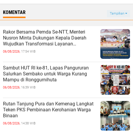
KOMENTAR
Tampilkan
Rakor Bersama Pemda Se-NTT, Menteri
Nusron Minta Dukungan Kepala Daerah
Wujudkan Transformasi Layanan
Pertanahan
06/08/2026,
17:54 WIB
Sambut HUT RI ke-81, Lapas Pangururan
Salurkan Sembako untuk Warga Kurang
Mampu di Ronggurnihuta
06/08/2026,
16:39 WIB
Rutan Tanjung Pura dan Kemenag Langkat
Teken PKS Pembinaan Kerohanian Warga
Binaan
06/08/2026,
14:38 WIB