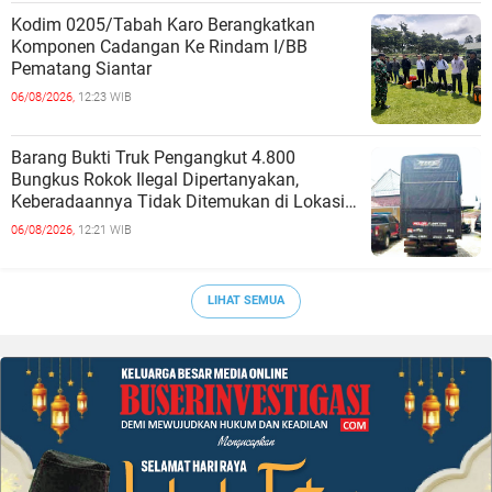
Kodim 0205/Tabah Karo Berangkatkan
Komponen Cadangan Ke Rindam I/BB
Pematang Siantar
06/08/2026,
12:23 WIB
Barang Bukti Truk Pengangkut 4.800
Bungkus Rokok Ilegal Dipertanyakan,
Keberadaannya Tidak Ditemukan di Lokasi
Penyimpanan
06/08/2026,
12:21 WIB
LIHAT SEMUA