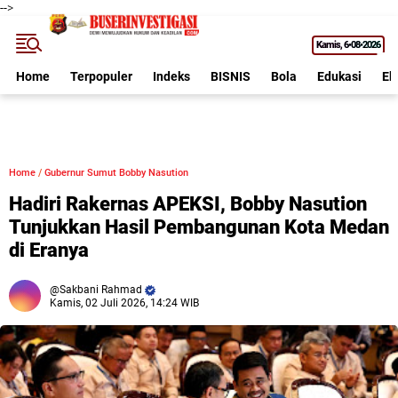
-->
Kamis
6•08•2026
Home
Terpopuler
Indeks
BISNIS
Bola
Edukasi
Ek
Home
/
Gubernur Sumut Bobby Nasution
Hadiri Rakernas APEKSI, Bobby Nasution
Tunjukkan Hasil Pembangunan Kota Medan
di Eranya
Sakbani Rahmad
Kamis, 02 Juli 2026, 14:24 WIB