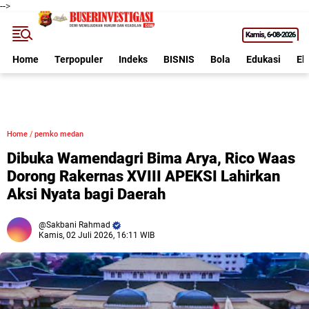
-->
Kamis
6•08•2026
Home
Terpopuler
Indeks
BISNIS
Bola
Edukasi
Ek
Home
/
pemko medan
Dibuka Wamendagri Bima Arya, Rico Waas
Dorong Rakernas XVIII APEKSI Lahirkan
Aksi Nyata bagi Daerah
Sakbani Rahmad
Kamis, 02 Juli 2026, 16:11 WIB