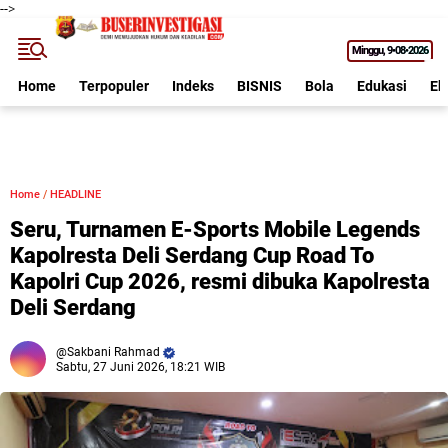
-->
Minggu
9•08•2026
Home
Terpopuler
Indeks
BISNIS
Bola
Edukasi
Ek
Home
/
HEADLINE
Seru, Turnamen E-Sports Mobile Legends
Kapolresta Deli Serdang Cup Road To
Kapolri Cup 2026, resmi dibuka Kapolresta
Deli Serdang
Sakbani Rahmad
Sabtu, 27 Juni 2026, 18:21 WIB