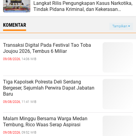
Langkat Rilis Pengungkapan Kasus Narkotika,
Tindak Pidana Kriminal, dan Kekerasan
Seksual terhadap Anak
KOMENTAR
Tampilkan
Transaksi Digital Pada Festival Tao Toba
Joujou 2026, Tembus 6 Miliar
09/08/2026,
14:06 WIB
Tiga Kapolsek Polresta Deli Serdang
Bergeser, Sejumlah Perwira Dapat Jabatan
Baru
09/08/2026,
11:41 WIB
Malam Minggu Bersama Warga Medan
Tembung, Rico Waas Serap Aspirasi
09/08/2026,
09:52 WIB