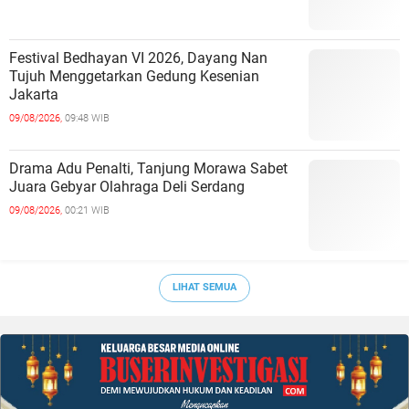
Festival Bedhayan VI 2026, Dayang Nan
Tujuh Menggetarkan Gedung Kesenian
Jakarta
09/08/2026,
09:48 WIB
Drama Adu Penalti, Tanjung Morawa Sabet
Juara Gebyar Olahraga Deli Serdang
09/08/2026,
00:21 WIB
LIHAT SEMUA