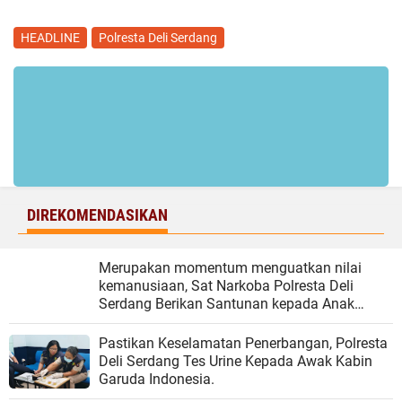
HEADLINE
Polresta Deli Serdang
DIREKOMENDASIKAN
Merupakan momentum menguatkan nilai
kemanusiaan, Sat Narkoba Polresta Deli
Serdang Berikan Santunan kepada Anak
Yatim Piatu
Pastikan Keselamatan Penerbangan, Polresta
Deli Serdang Tes Urine Kepada Awak Kabin
Garuda Indonesia.