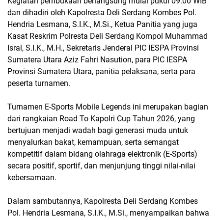
Kegiatan pembukaan berlangsung mulai pukul 09.00 WIB
dan dihadiri oleh Kapolresta Deli Serdang Kombes Pol.
Hendria Lesmana, S.I.K., M.Si., Ketua Panitia yang juga
Kasat Reskrim Polresta Deli Serdang Kompol Muhammad
Isral, S.I.K., M.H., Sekretaris Jenderal PIC IESPA Provinsi
Sumatera Utara Aziz Fahri Nasution, para PIC IESPA
Provinsi Sumatera Utara, panitia pelaksana, serta para
peserta turnamen.
Turnamen E-Sports Mobile Legends ini merupakan bagian
dari rangkaian Road To Kapolri Cup Tahun 2026, yang
bertujuan menjadi wadah bagi generasi muda untuk
menyalurkan bakat, kemampuan, serta semangat
kompetitif dalam bidang olahraga elektronik (E-Sports)
secara positif, sportif, dan menjunjung tinggi nilai-nilai
kebersamaan.
Dalam sambutannya, Kapolresta Deli Serdang Kombes
Pol. Hendria Lesmana, S.I.K., M.Si., menyampaikan bahwa