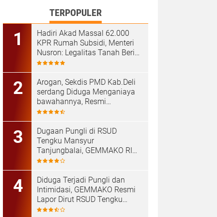
TERPOPULER
Hadiri Akad Massal 62.000
KPR Rumah Subsidi, Menteri
Nusron: Legalitas Tanah Beri
Kepastian bagi Masyarakat
‎Arogan, Sekdis PMD Kab.Deli
serdang Diduga Menganiaya
bawahannya, Resmi
Dilaporkan ke Poldasu
Dugaan Pungli di RSUD
Tengku Mansyur
Tanjungbalai, GEMMAKO RI
Minta Penegak Hukum Usut
Tuntas
Diduga Terjadi Pungli dan
Intimidasi, GEMMAKO Resmi
Lapor Dirut RSUD Tengku
Mansyur ke Kejaksaan