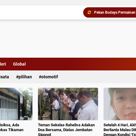
Jambore Anak TK/RA Band
Pemko Medan Raih Pering
Gubernur Bobby Nasution 
eri
Global
isata
pilihan
otomotif
isiksa, Ada
Teman Sekelas Raheliva Adakan
Setelah 4 Hari, Ak
ekas Tikaman
Doa Bersama, Diatas Jembatan
Berlianta Malau D
Siponot
Dengan Kondisi T