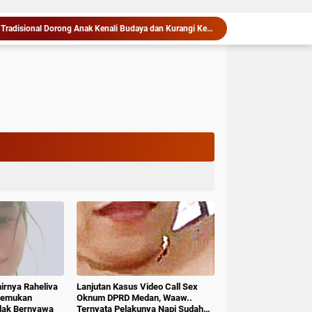
Pekan Budaya Permainan Tradisional Dorong Anak Kenali Budaya dan Kurangi Ketergantungan Gadget
ar Khalipah Jadi Contoh Kolaborasi Desa
Maknai Kemerdekaan RI Ke-81, Rico Waas : Kemerdekaan Harus Dirasakan Masyarakat Lewat Peningkatan Pelayanan Primer
Rico Waas Kerahkan Jajaran Gotong Royong Bersihkan Parit Jalan Taduan dari Sedimentasi Tebal
Gubernur Bobby Nasution Minta Kepala Daerah se-Kepulauan Nias Percepat Usulan BKP 2027
kat II Skor Arsip ASN Wilayah Kanreg VI BKN
Dalam Kurun Waktu Satu Bulan, Kapolres Langkat Rilis Pengungkapan Kasus Narkotika, Tindak Pidana Kriminal, dan Kekerasan Seksual terhadap Anak
Siapkan Rumah Produksi Kelapa di Nias Utara
Warga dan Sekolah Sambut Gembira Rencana Gubernur Bobby Bangun SD Negeri Lasara di Nias Utara
Rico Waas Dorong IPSM Medan Jadi Mitra Strategis Pemerintah dan Turun Tangani Persoalan Sosial Warga
hirnya Raheliva
Lanjutan Kasus Video Call Sex
itemukan
Oknum DPRD Medan, Waaw..
idak Bernyawa
Ternyata Pelakunya Napi Sudah