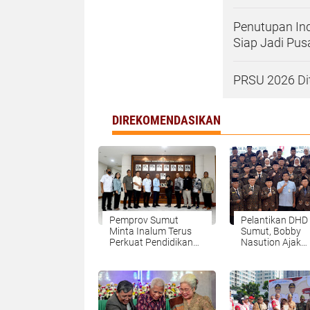
Penutupan In
Siap Jadi Pus
PRSU 2026 Dit
DIREKOMENDASIKAN
Pemprov Sumut
Pelantikan DHD
Minta Inalum Terus
Sumut, Bobby
Perkuat Pendidikan
Nasution Ajak
dan Kelestarian
Generasi Muda
Lingkungan di
Gelorakan Sem
Kawasan Danau Toba
Juang '45