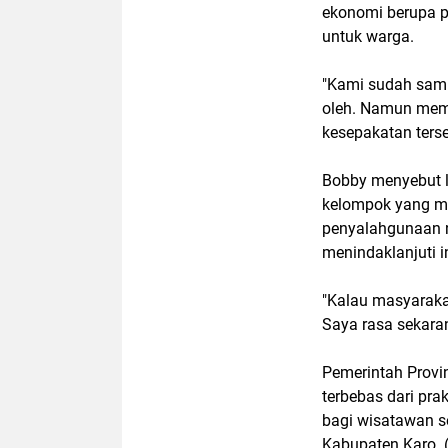
ekonomi berupa 
untuk warga.
"Kami sudah sam
oleh. Namun mem
kesepakatan terse
Bobby menyebut l
kelompok yang ma
penyalahgunaan n
menindaklanjuti i
"Kalau masyarakat
Saya rasa sekara
Pemerintah Provi
terbebas dari pr
bagi wisatawan s
Kabupaten Karo. (