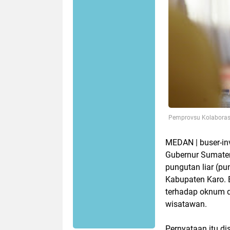
Pemprovsu Kolaborasi
MEDAN | buser-in
Gubernur Sumater
pungutan liar (p
Kabupaten Karo. 
terhadap oknum d
wisatawan.
Pernyataan itu d