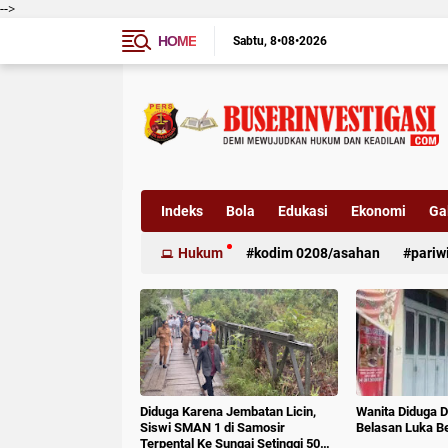
-->
HOME
Sabtu
8•08•2026
Indeks
Bola
Edukasi
Ekonomi
Gal
Hukum
kodim 0208/asahan
pariw
Diduga Karena Jembatan Licin,
Wanita Diduga D
Siswi SMAN 1 di Samosir
Belasan Luka B
Terpental Ke Sungai Setinggi 50