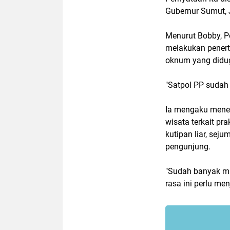
Gubernur Sumut, 
Menurut Bobby, P
melakukan penerti
oknum yang diduga
"Satpol PP suda
Ia mengaku mener
wisata terkait pr
kutipan liar, sej
pengunjung.
"Sudah banyak m
rasa ini perlu men