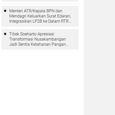
Berarti Memuliakan Negara
Menteri ATR/Kepala BPN dan
Mendagri Keluarkan Surat Edaran,
Integrasikan LP2B ke Dalam RTRW
dan RDTR
Titiek Soeharto Apresiasi
Transformasi Nusakambangan
Jadi Sentra Ketahanan Pangan
dan Pembinaan Warga Binaan