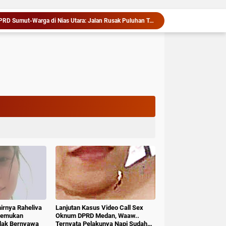
Perjuangan Pendidikan di Nias Utara, Gubernur Bobby Ubah Kelas Papan jadi Permanen
es Asahan Bongkar Jaringan Sabu, 63,67 Gram Disita
eredaran Sabu, Dua Pria Diamankan
Satres Narkoba Polres Asahan Amankan Pengedar Sabu, 19,60 Gram Barang Bukti Diamankan
Cegah Masalah di Masa Depan, Menteri Nusron Ajak Pemda Percepat Sertipikasi Tanah Rumah Ibadah di NTT
sir, Festival Tao Toba Joujou 2026 Resmi Dimulai
Wabup Deli Serdang Lantik 25 Pejabat, Tekankan Pelayanan Publik yang Cepat dan Humanis
gkap Polsek Tanjung Morawa
lola Rumput Laut Nias Utara dari Hulu ke Hilir
Kolaborasi Apik Gubsu-DPRD Sumut-Warga di Nias Utara: Jalan Rusak Puluhan Tahun Akhirnya Diperbaiki
hirnya Raheliva
Lanjutan Kasus Video Call Sex
itemukan
Oknum DPRD Medan, Waaw..
idak Bernyawa
Ternyata Pelakunya Napi Sudah