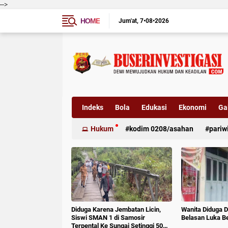
-->
HOME
Jum'at
7•08•2026
Indeks
Bola
Edukasi
Ekonomi
Gal
Hukum
kodim 0208/asahan
pariw
Diduga Karena Jembatan Licin,
Wanita Diduga D
Siswi SMAN 1 di Samosir
Belasan Luka B
Terpental Ke Sungai Setinggi 50