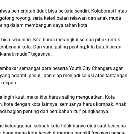
wa pemerintah tidak bisa bekerja sendiri. Kolaborasi lintas
gotong royong, serta keterlibatan relawan dan anak muda
nting dalam membangun daya tahan kota.
 bisa sendirian. Kita harus merangkul semua pihak untuk
benahi kota. Dan yang paling penting, kita butuh peran
ak-anak muda,” tegasnya.
mbakar semangat para peserta Youth City Changers agar
yang adaptif, peduli, dan siap menjadi solusi atas tantangan
a depan.
a ingin kuat, maka kita harus saling menguatkan. Kota
, kota dengan kota lainnya, semuanya harus kompak. Anak
di bagian penting dari perubahan itu,” pungkasnya.
s ketangguhan sebuah kota tidak hanya diuji saat bencana
n bagaimana kota tersebut mampu bangkit (recover) pasca-