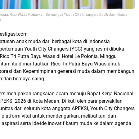
nesia, Rico Waas Kobarkan Semangat Youth City Changers 2026 Jadi Garda
h
vestigasi.com
atusan anak muda dari berbagai kota di Indonesia
rtemuan Youth City Changers (YCC) yang resmi dibuka
ico Tri Putra Bayu Waas di Hotel Le Polonia, Minggu
tum itu dimanfaatkan Rico Tri Putra Bayu Waas untuk
borasi dan Kepemimpinan generasi muda dalam membangun
h dan berdaya saing.
ers merupakan rangkaian acara menuju Rapat Kerja Nasional
APEKSI 2026 di Kota Medan. Diikuti oleh para perwakilan
itas dari seluruh kota anggota APEKSI, Youth City Changers
 platform vital untuk mendengarkan, melibatkan, dan
 aspirasi serta ide-ide inovatif kaum muda ke dalam agenda