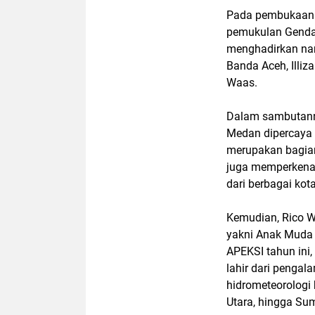
Pada pembukaan Y
pemukulan Gendan
menghadirkan na
Banda Aceh, Illi
Waas.
Dalam sambutann
Medan dipercaya 
merupakan bagian
juga memperkena
dari berbagai kot
Kemudian, Rico W
yakni Anak Muda 
APEKSI tahun ini,
lahir dari penga
hidrometeorologi
Utara, hingga Sum