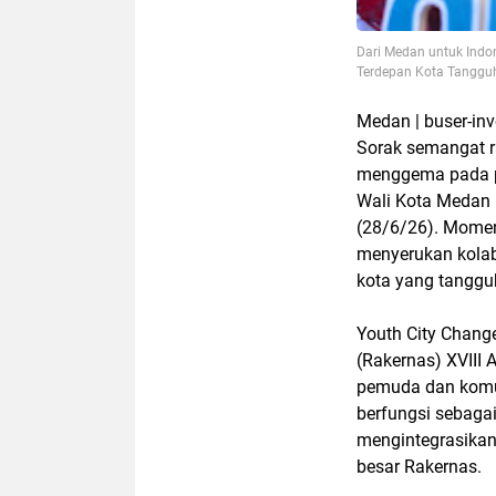
Dari Medan untuk Indo
Terdepan Kota Tanggu
Medan | buser-in
Sorak semangat r
menggema pada pe
Wali Kota Medan R
(28/6/26). Momen
menyerukan kola
kota yang tanggu
Youth City Chang
(Rakernas) XVIII 
pemuda dan komun
berfungsi sebagai
mengintegrasikan
besar Rakernas.