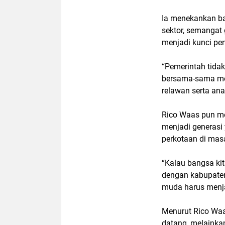
Ia menekankan bah
sektor, semangat 
menjadi kunci pe
“Pemerintah tidak
bersama-sama mem
relawan serta an
Rico Waas pun me
menjadi generasi 
perkotaan di mas
“Kalau bangsa kit
dengan kabupaten
muda harus menja
Menurut Rico Waa
datang, melainka