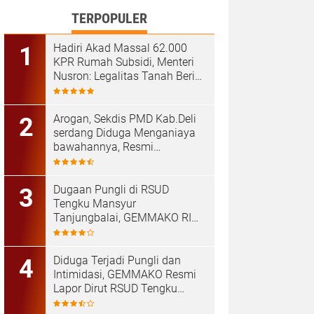
TERPOPULER
Hadiri Akad Massal 62.000
KPR Rumah Subsidi, Menteri
Nusron: Legalitas Tanah Beri
Kepastian bagi Masyarakat
‎Arogan, Sekdis PMD Kab.Deli
serdang Diduga Menganiaya
bawahannya, Resmi
Dilaporkan ke Poldasu
Dugaan Pungli di RSUD
Tengku Mansyur
Tanjungbalai, GEMMAKO RI
Minta Penegak Hukum Usut
Tuntas
Diduga Terjadi Pungli dan
Intimidasi, GEMMAKO Resmi
Lapor Dirut RSUD Tengku
Mansyur ke Kejaksaan