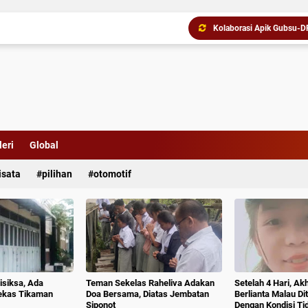
Timsus Anti Narkoba Polr
Polsek Air Batu Ungkap P
Ke Empat Kalinya di Samo
Pencuri Pintu Besi Ditan
eri
Global
Dewan Usul BUMD Sumut Ke
isata
pilihan
otomotif
isiksa, Ada
Teman Sekelas Raheliva Adakan
Setelah 4 Hari, Ak
ekas Tikaman
Doa Bersama, Diatas Jembatan
Berlianta Malau D
Siponot
Dengan Kondisi T