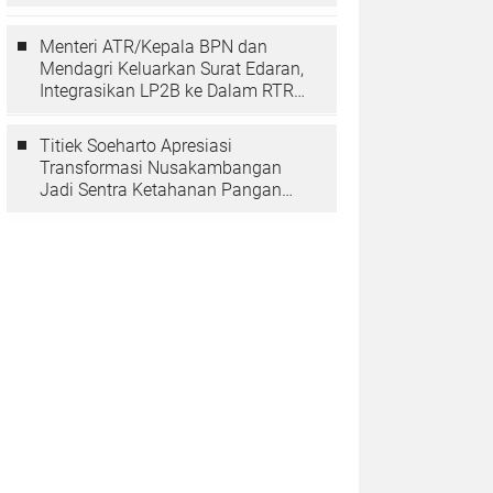
Berarti Memuliakan Negara
Menteri ATR/Kepala BPN dan
Mendagri Keluarkan Surat Edaran,
Integrasikan LP2B ke Dalam RTRW
dan RDTR
Titiek Soeharto Apresiasi
Transformasi Nusakambangan
Jadi Sentra Ketahanan Pangan
dan Pembinaan Warga Binaan