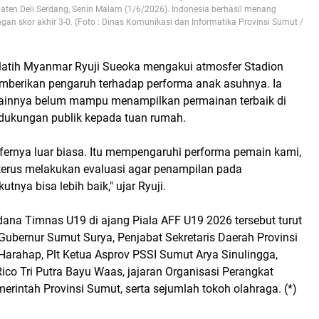
aten Deli Serdang, Senin Malam (1/6/2026). Indonesia berhasil menang
n skor akhir 3-0. (Foto : Dinas Komunikasi dan Informatika Provinsi Sumut /
elatih Myanmar Ryuji Sueoka mengakui atmosfer Stadion
berikan pengaruh terhadap performa anak asuhnya. Ia
mainnya belum mampu menampilkan permainan terbaik di
 dukungan publik kepada tuan rumah.
fernya luar biasa. Itu mempengaruhi performa pemain kami,
 terus melakukan evaluasi agar penampilan pada
utnya bisa lebih baik," ujar Ryuji.
dana Timnas U19 di ajang Piala AFF U19 2026 tersebut turut
Gubernur Sumut Surya, Penjabat Sekretaris Daerah Provinsi
arahap, Plt Ketua Asprov PSSI Sumut Arya Sinulingga,
co Tri Putra Bayu Waas, jajaran Organisasi Perangkat
rintah Provinsi Sumut, serta sejumlah tokoh olahraga. (*)