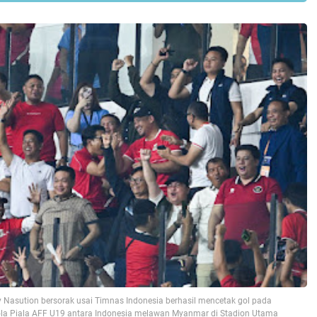
 Nasution bersorak usai Timnas Indonesia berhasil mencetak gol pada
la Piala AFF U19 antara Indonesia melawan Myanmar di Stadion Utama