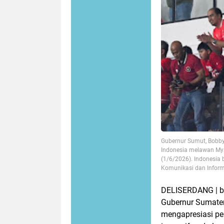
Gubernur Sumut, Bobby
Indonesia melawan Mya
(1/6/2026). Indonesia
Komunikasi dan Inform
DELISERDANG | bu
Gubernur Sumate
mengapresiasi pe