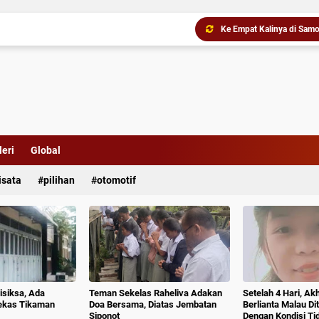
Ke Empat Kalinya di Samo
eri
Global
isata
pilihan
otomotif
isiksa, Ada
Teman Sekelas Raheliva Adakan
Setelah 4 Hari, Ak
ekas Tikaman
Doa Bersama, Diatas Jembatan
Berlianta Malau D
Siponot
Dengan Kondisi T