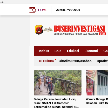
-->
HOME
Jum'at
7•08•2026
Indeks
Bola
Edukasi
Ekonomi
Gal
Hukum
kodim 0208/asahan
pariw
Diduga Karena Jembatan Licin,
Wanita Diduga D
Siswi SMAN 1 di Samosir
Belasan Luka B
Terpental Ke Sungai Setinggi 50