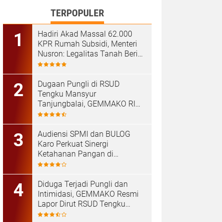
TERPOPULER
Hadiri Akad Massal 62.000
KPR Rumah Subsidi, Menteri
Nusron: Legalitas Tanah Beri
Kepastian bagi Masyarakat
Dugaan Pungli di RSUD
Tengku Mansyur
Tanjungbalai, GEMMAKO RI
Minta Penegak Hukum Usut
Tuntas
Audiensi SPMI dan BULOG
Karo Perkuat Sinergi
Ketahanan Pangan di
Kabanjahe
Diduga Terjadi Pungli dan
Intimidasi, GEMMAKO Resmi
Lapor Dirut RSUD Tengku
Mansyur ke Kejaksaan