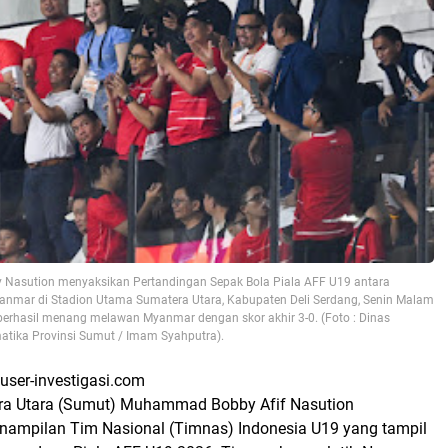
 Nasution menyaksikan Pertandingan Sepak Bola Piala AFF U19 antara
nmar di Stadion Utama Sumatera Utara, Kabupaten Deli Serdang, Senin Malam
 berhasil menang melawan Myanmar dengan skor akhir 3-0. (Foto : Dinas
atika Provinsi Sumut / Imam Syahputra).
ser-investigasi.com
ra Utara (Sumut) Muhammad Bobby Afif Nasution
nampilan Tim Nasional (Timnas) Indonesia U19 yang tampil