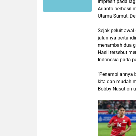
impresif pada la
Arianto berhasil
Utama Sumut, Del
Sejak peluit awa
jalannya pertand
menambah dua gol
Hasil tersebut m
Indonesia pada pa
"Penampilannya ba
kita dan mudah-mu
Bobby Nasution u