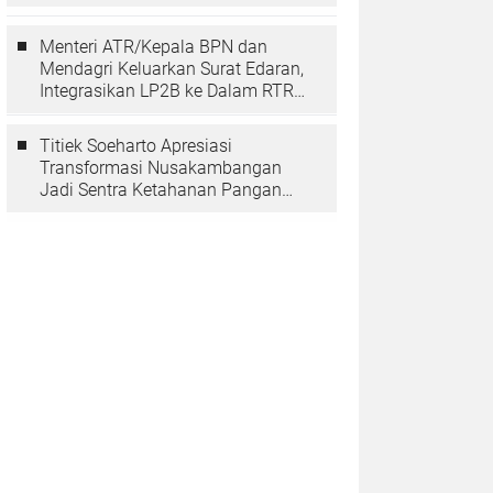
Berarti Memuliakan Negara
Menteri ATR/Kepala BPN dan
Mendagri Keluarkan Surat Edaran,
Integrasikan LP2B ke Dalam RTRW
dan RDTR
Titiek Soeharto Apresiasi
Transformasi Nusakambangan
Jadi Sentra Ketahanan Pangan
dan Pembinaan Warga Binaan