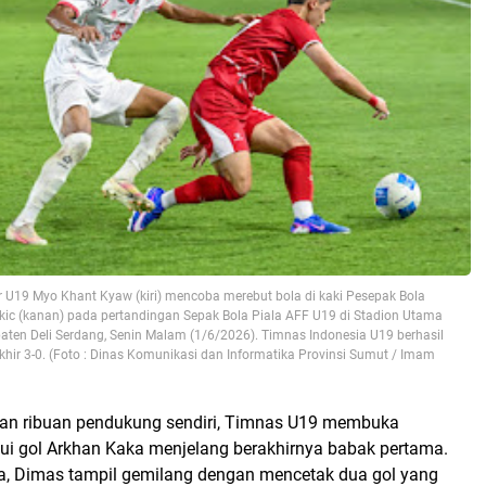
U19 Myo Khant Kyaw (kiri) mencoba merebut bola di kaki Pesepak Bola
kic (kanan) pada pertandingan Sepak Bola Piala AFF U19 di Stadion Utama
aten Deli Serdang, Senin Malam (1/6/2026). Timnas Indonesia U19 berhasil
hir 3-0. (Foto : Dinas Komunikasi dan Informatika Provinsi Sumut / Imam
an ribuan pendukung sendiri, Timnas U19 membuka
ui gol Arkhan Kaka menjelang berakhirnya babak pertama.
, Dimas tampil gemilang dengan mencetak dua gol yang