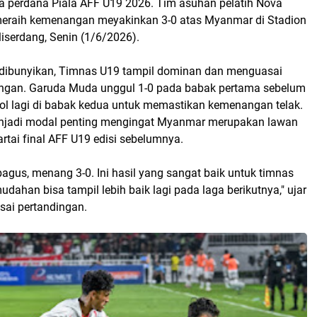
ga perdana Piala AFF U19 2026. Tim asuhan pelatih Nova
 meraih kemenangan meyakinkan 3-0 atas Myanmar di Stadion
iserdang, Senin (1/6/2026).
l dibunyikan, Timnas U19 tampil dominan dan menguasai
ingan. Garuda Muda unggul 1-0 pada babak pertama sebelum
 lagi di babak kedua untuk memastikan kemenangan telak.
enjadi modal penting mengingat Myanmar merupakan lawan
rtai final AFF U19 edisi sebelumnya.
gus, menang 3-0. Ini hasil yang sangat baik untuk timnas
dahan bisa tampil lebih baik lagi pada laga berikutnya," ujar
sai pertandingan.