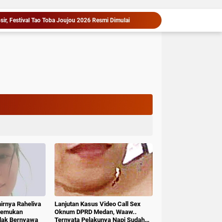
sir, Festival Tao Toba Joujou 2026 Resmi Dimulai
‎Arogan, Sekdis PMD Kab.Deli serdang Diduga Menganiaya bawahannya, Resmi Dilaporkan ke Poldasu
Bersama Bupati, Anak-anak Tanjung Morawa Nikmati Pengalaman Pertama Nobar di Bioskop
Pemkab Deli Serdang Pertemukan PT Indofarm dan Petani Ikan, Sengketa Berakhir Damai
Serah Terima Fasilitas Kota Mandiri Bekala Berlanjut, Pemkab Deli Serdang Siapkan Pengelolaan
Asri Ludin Tambunan Pastikan Peserta Jambore Nasional Deli Serdang Berangkat Tanpa Beban Biaya
1,2 Kg Sabu Dimusnahkan Polresta Deli Serdang, Tiga Tersangka Gagal Edarkan Ribuan Dosis Narkoba".
Puluhan Tahun Menanti, Jalan Strategis di Nias Utara Akhirnya Diaspal Era Gubernur Bobby
PD AIJ Sumut Kembali Amankan Aset Pemprov di Binjai, Lima Rumah Dinas Eks Bioskop Ria Dibongkar
Cegah Masalah di Masa Depan, Menteri Nusron Ajak Pemda Percepat Sertipikasi Tanah Rumah Ibadah di NTT
hirnya Raheliva
Lanjutan Kasus Video Call Sex
itemukan
Oknum DPRD Medan, Waaw..
idak Bernyawa
Ternyata Pelakunya Napi Sudah