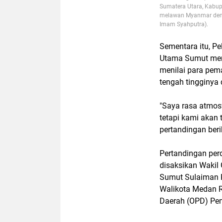
Sumatera Utara, Kabup
melawan Myanmar denga
Imam Syahputra).
Sementara itu, P
Utama Sumut mem
menilai para pe
tengah tingginya
"Saya rasa atmos
tetapi kami akan
pertandingan berik
Pertandingan per
disaksikan Wakil 
Sumut Sulaiman H
Walikota Medan Ri
Daerah (OPD) Peme