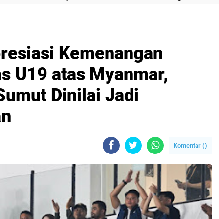
presiasi Kemenangan
s U19 atas Myanmar,
umut Dinilai Jadi
an
Komentar (
)