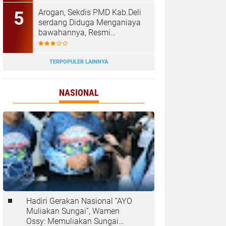
Tanjungbalai
‎Arogan, Sekdis PMD Kab.Deli
serdang Diduga Menganiaya
bawahannya, Resmi
Dilaporkan ke Poldasu
TERPOPULER LAINNYA
NASIONAL
Hadiri Gerakan Nasional “AYO
Muliakan Sungai”, Wamen
Ossy: Memuliakan Sungai