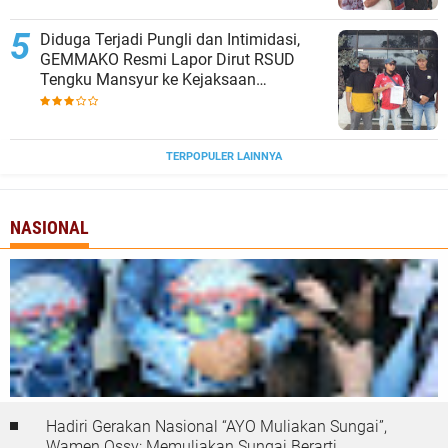
Diduga Terjadi Pungli dan Intimidasi,
GEMMAKO Resmi Lapor Dirut RSUD
Tengku Mansyur ke Kejaksaan
Tanjungbalai
TERPOPULER LAINNYA
NASIONAL
Hadiri Gerakan Nasional “AYO Muliakan Sungai”,
Wamen Ossy: Memuliakan Sungai Berarti