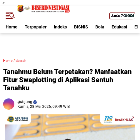
-->
Jum'at
7•08•2026
Home
Terpopuler
Indeks
BISNIS
Bola
Edukasi
Ek
Home
/
daerah
Tanahmu Belum Terpetakan? Manfaatkan
Fitur Swaplotting di Aplikasi Sentuh
Tanahku
Agung
Kamis, 28 Mei 2026, 09:49 WIB