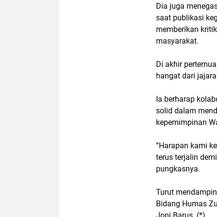
Dia juga menega
saat publikasi ke
memberikan kritik
masyarakat.
Di akhir pertemu
hangat dari jajar
Ia berharap kola
solid dalam men
kepemimpinan Wal
“Harapan kami ke
terus terjalin d
pungkasnya.
Turut mendampin
Bidang Humas Zul
Joni Barus. (*)