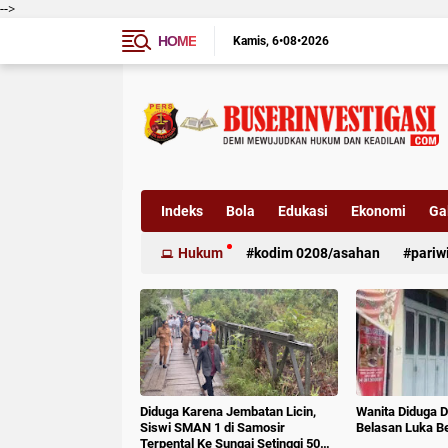
-->
HOME
Kamis
6•08•2026
Indeks
Bola
Edukasi
Ekonomi
Gal
Hukum
kodim 0208/asahan
pariw
Diduga Karena Jembatan Licin,
Wanita Diduga D
Siswi SMAN 1 di Samosir
Belasan Luka B
Terpental Ke Sungai Setinggi 50