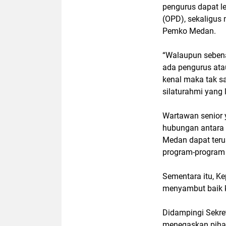
pengurus dapat l
(OPD), sekaligus
Pemko Medan.
“Walaupun sebena
ada pengurus atau
kenal maka tak sa
silaturahmi yang l
Wartawan senior y
hubungan antara
Medan dapat teru
program-program 
Sementara itu, Ke
menyambut baik 
Didampingi Sekret
menegaskan pihak