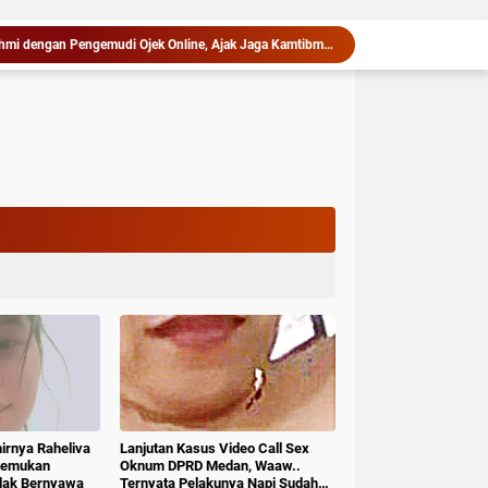
Kapolres Langkat Silaturahmi dengan Pengemudi Ojek Online, Ajak Jaga Kamtibmas Jelang HUT RI
Rakor Bersama Pemda Se-NTT, Menteri Nusron Minta Dukungan Kepala Daerah Wujudkan Transformasi Layanan Pertanahan
Rutan Tanjung Pura dan Kemenag Langkat Teken PKS Pembinaan Kerohanian Warga Binaan
Kodim 0205/Tabah Karo Berangkatkan Komponen Cadangan Ke Rindam I/BB Pematang Siantar
Barang Bukti Truk Pengangkut 4.800 Bungkus Rokok Ilegal Dipertanyakan, Keberadaannya Tidak Ditemukan di Lokasi Penyimpanan
Gubernur Bobby Nasution Siapkan RSUD dr. M. Thomsen Jadi Rumah Sakit Regional Kepulauan Nias
Bobby Pastikan Pasien Rujukan dari Nias Tak Terkendala Biaya Perjalanan dan Rumah Singgah di Medan
bsu Bobby Nasution Berkantor di Nias
Diduga Terjadi Pungli dan Intimidasi, GEMMAKO Resmi Lapor Dirut RSUD Tengku Mansyur ke Kejaksaan Tanjungbalai
Sambut HUT ke-81 RI, Lapas Pangururan Salurkan Sembako untuk Warga Kurang Mampu di Ronggurnihuta
hirnya Raheliva
Lanjutan Kasus Video Call Sex
itemukan
Oknum DPRD Medan, Waaw..
idak Bernyawa
Ternyata Pelakunya Napi Sudah