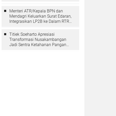
Berarti Memuliakan Negara
Menteri ATR/Kepala BPN dan
Mendagri Keluarkan Surat Edaran,
Integrasikan LP2B ke Dalam RTRW
dan RDTR
Titiek Soeharto Apresiasi
Transformasi Nusakambangan
Jadi Sentra Ketahanan Pangan
dan Pembinaan Warga Binaan