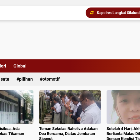
Komisi D DPRDSU Ikut Gu
eri
Global
isata
pilihan
otomotif
isiksa, Ada
Teman Sekelas Raheliva Adakan
Setelah 4 Hari, Ak
ekas Tikaman
Doa Bersama, Diatas Jembatan
Berlianta Malau D
Siponot
Dengan Kondisi T