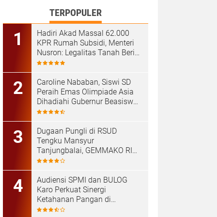
TERPOPULER
Hadiri Akad Massal 62.000
KPR Rumah Subsidi, Menteri
Nusron: Legalitas Tanah Beri
Kepastian bagi Masyarakat
Caroline Nababan, Siswi SD
Peraih Emas Olimpiade Asia
Dihadiahi Gubernur Beasiswa
Hingga Rumah
Dugaan Pungli di RSUD
Tengku Mansyur
Tanjungbalai, GEMMAKO RI
Minta Penegak Hukum Usut
Tuntas
Audiensi SPMI dan BULOG
Karo Perkuat Sinergi
Ketahanan Pangan di
Kabanjahe