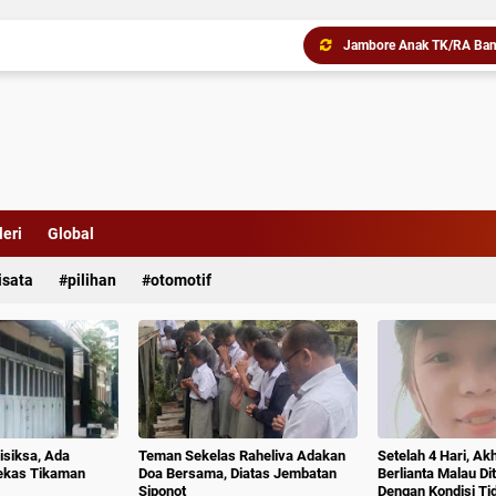
Jambore Anak TK/RA Band
Pemko Medan Raih Pering
Gubernur Bobby Nasution 
eri
Global
isata
pilihan
otomotif
isiksa, Ada
Teman Sekelas Raheliva Adakan
Setelah 4 Hari, Ak
ekas Tikaman
Doa Bersama, Diatas Jembatan
Berlianta Malau D
Siponot
Dengan Kondisi T