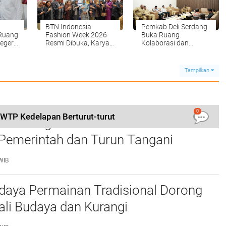
BTN Indonesia
Pemkab Deli Serdang
Ruang
Fashion Week 2026
Buka Ruang
egeri
Resmi Dibuka, Karya
Kolaborasi dan
 Anyar
Desainer Deli Serdang
Investasi untuk
Tampil di Panggung
Pengembangan Aset
Nasional
serta Pertanian
Tampilkan
Berkelanjutan
0
 WTP Kedelapan Berturut-turut
s Dorong IPSM Medan Jadi Mitra
 Pemerintah dan Turun Tangani
n Sosial Warga
WIB
daya Permainan Tradisional Dorong
li Budaya dan Kurangi
tungan Gadget