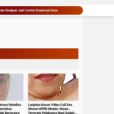
ar Khalipah Jadi Contoh Kolaborasi Desa
Maknai Kemerdekaan RI Ke-81, Rico Waas : Kemerdekaan Harus Dirasakan Masyarakat Lewat Peningkatan Pelayanan Primer
Rico Waas Kerahkan Jajaran Gotong Royong Bersihkan Parit Jalan Taduan dari Sedimentasi Tebal
Gubernur Bobby Nasution Minta Kepala Daerah se-Kepulauan Nias Percepat Usulan BKP 2027
kat II Skor Arsip ASN Wilayah Kanreg VI BKN
Dalam Kurun Waktu Satu Bulan, Kapolres Langkat Rilis Pengungkapan Kasus Narkotika, Tindak Pidana Kriminal, dan Kekerasan Seksual terhadap Anak
Siapkan Rumah Produksi Kelapa di Nias Utara
Warga dan Sekolah Sambut Gembira Rencana Gubernur Bobby Bangun SD Negeri Lasara di Nias Utara
Rico Waas Dorong IPSM Medan Jadi Mitra Strategis Pemerintah dan Turun Tangani Persoalan Sosial Warga
Pekan Budaya Permainan Tradisional Dorong Anak Kenali Budaya dan Kurangi Ketergantungan Gadget
hirnya Raheliva
Lanjutan Kasus Video Call Sex
itemukan
Oknum DPRD Medan, Waaw..
idak Bernyawa
Ternyata Pelakunya Napi Sudah