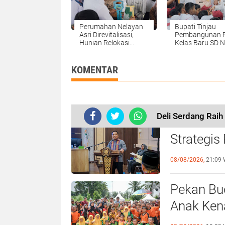
Perumahan Nelayan
Bupati Tinjau
Asri Direvitalisasi,
Pembangunan 
Hunian Relokasi
Kelas Baru SD N
Nelayan Bantaran
101921 Karang
Sungai Disiapkan
Tanpa Dipungut Biaya
KOMENTAR
Deli Serdang Raih
Rico Waa
Strategis
Persoala
08/08/2026,
21:09 
Pekan Bu
Anak Kena
Ketergan