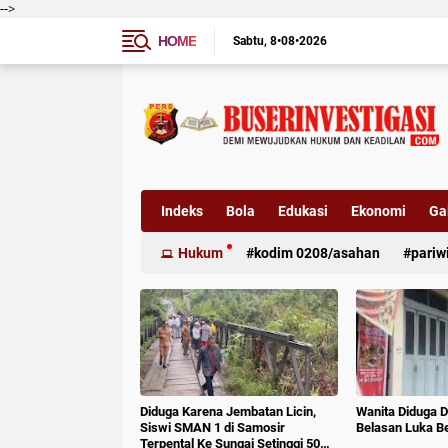
-->
HOME
Sabtu
8•08•2026
Indeks
Bola
Edukasi
Ekonomi
Gal
Hukum
kodim 0208/asahan
pariw
Diduga Karena Jembatan Licin,
Wanita Diduga D
Siswi SMAN 1 di Samosir
Belasan Luka B
Terpental Ke Sungai Setinggi 50