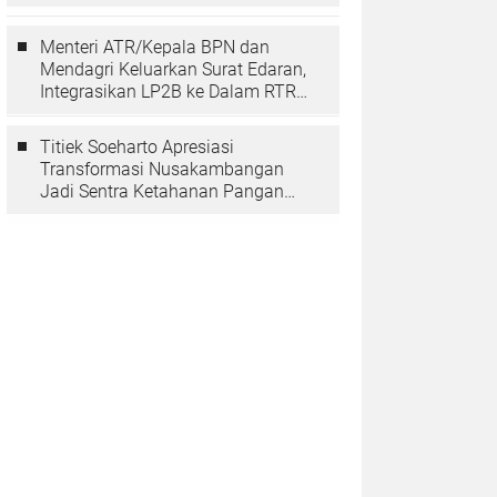
Berarti Memuliakan Negara
Menteri ATR/Kepala BPN dan
Mendagri Keluarkan Surat Edaran,
Integrasikan LP2B ke Dalam RTRW
dan RDTR
Titiek Soeharto Apresiasi
Transformasi Nusakambangan
Jadi Sentra Ketahanan Pangan
dan Pembinaan Warga Binaan