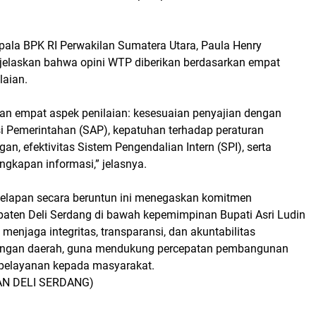
epala BPK RI Perwakilan Sumatera Utara, Paula Henry
elaskan bahwa opini WTP diberikan berdasarkan empat
laian.
kan empat aspek penilaian: kesesuaian penyajian dengan
i Pemerintahan (SAP), kepatuhan terhadap peraturan
n, efektivitas Sistem Pengendalian Intern (SPI), serta
gkapan informasi,” jelasnya.
elapan secara beruntun ini menegaskan komitmen
aten Deli Serdang di bawah kepemimpinan Bupati Asri Ludin
njaga integritas, transparansi, dan akuntabilitas
angan daerah, guna mendukung percepatan pembangunan
pelayanan kepada masyarakat.
N DELI SERDANG)