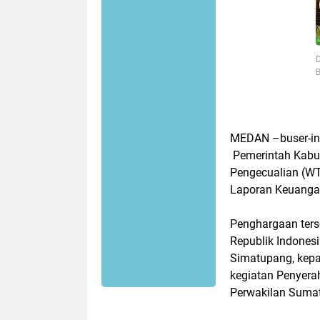
B
MEDAN –buser-in
Pemerintah Kabup
Pengecualian (WTP
Laporan Keuanga
Penghargaan ters
Republik Indonesi
Simatupang, kepa
kegiatan Penyera
Perwakilan Sumat