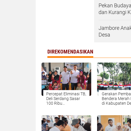
Pekan Budaya
dan Kurangi 
Jambore Anak
Desa
DIREKOMENDASIKAN
Percepat Eliminasi TB,
Gerakan Pemba
Deli Serdang Sasar
Bendera Merah 
100 Ribu
di Kabupaten De
Pemeriksaan melalui
Serdang
Tracing Terintegrasi
CKG dan Program 3
Juta Rumah