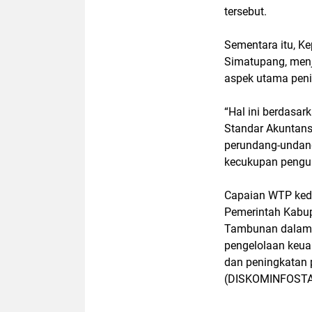
tersebut.
Sementara itu, K
Simatupang, menj
aspek utama peni
“Hal ini berdasar
Standar Akuntans
perundang-undanga
kecukupan pengun
Capaian WTP ked
Pemerintah Kabup
Tambunan dalam me
pengelolaan keu
dan peningkatan 
(DISKOMINFOSTA