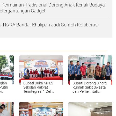
 Permainan Tradisional Dorong Anak Kenali Budaya
Ketergantungan Gadget
 TK/RA Bandar Khalipah Jadi Contoh Kolaborasi
gian
Bupati Buka MPLS
Bupati Dorong Sinergi
Putih
Sekolah Rakyat
Rumah Sakit Swasta
li
Terintegrasi 1 Deli
dan Pemerintah
Serdang, 419 Siswa
Tingkatkan Layanan
Mulai Masuk Asrama
Kesehatan
Masyarakat