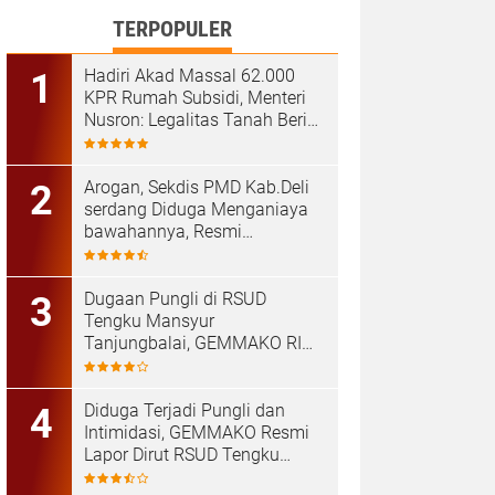
TERPOPULER
Hadiri Akad Massal 62.000
KPR Rumah Subsidi, Menteri
Nusron: Legalitas Tanah Beri
Kepastian bagi Masyarakat
‎Arogan, Sekdis PMD Kab.Deli
serdang Diduga Menganiaya
bawahannya, Resmi
Dilaporkan ke Poldasu
Dugaan Pungli di RSUD
Tengku Mansyur
Tanjungbalai, GEMMAKO RI
Minta Penegak Hukum Usut
Tuntas
Diduga Terjadi Pungli dan
Intimidasi, GEMMAKO Resmi
Lapor Dirut RSUD Tengku
Mansyur ke Kejaksaan