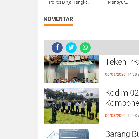
Polres Binjai Tangkap
Mansyur
2 Orang Bandar
Tanjungbalai,
Narkoba Di Kota
GEMMAKO RI M
Binjai
Penegak Hukum
KOMENTAR
Tuntas
Rutan Ta
Tiga Hari Diguyur Hujan, Ribuan Ru
Teken PK
Binaan
06/08/2026,
14:38 
Kodim 02
Komponen
Pematang
06/08/2026,
12:23 
Barang B