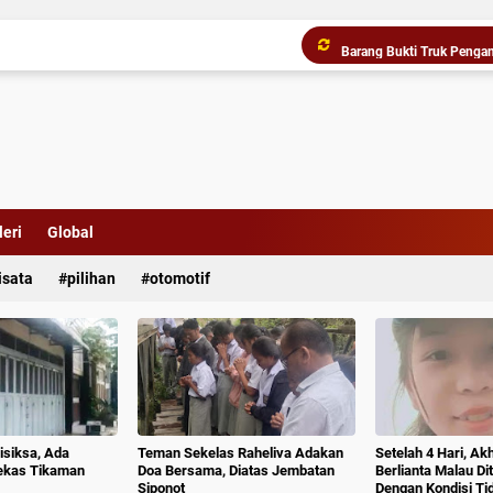
Komisi D DPRDSU Ikut Gu
eri
Global
isata
pilihan
otomotif
isiksa, Ada
Teman Sekelas Raheliva Adakan
Setelah 4 Hari, Ak
ekas Tikaman
Doa Bersama, Diatas Jembatan
Berlianta Malau D
Siponot
Dengan Kondisi T