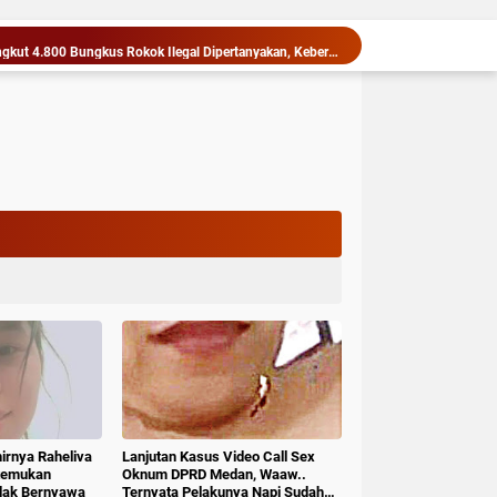
Barang Bukti Truk Pengangkut 4.800 Bungkus Rokok Ilegal Dipertanyakan, Keberadaannya Tidak Ditemukan di Lokasi Penyimpanan
Gubernur Bobby Nasution Siapkan RSUD dr. M. Thomsen Jadi Rumah Sakit Regional Kepulauan Nias
Bobby Pastikan Pasien Rujukan dari Nias Tak Terkendala Biaya Perjalanan dan Rumah Singgah di Medan
bsu Bobby Nasution Berkantor di Nias
Wali Kota Medan Dikukuhkan Jadi Duta Penggerak Ayah Teladan, Rico Waas: Jabatan Tertinggi Pria Dalam Keluarga
Panen Cabai di Payabakung, Bupati Pastikan Dukungan untuk Petani Terus Diperkuat
Bangga Lihat Semangat dan Kekompakan Siswa Sekolah Rakyat, Rico Waas: Kini Mereka Berani Bermimpi Besar
Menteri ATR/Kepala BPN Tetapkan Standar Waktu Layanan untuk Pengukuran Tanah dan Peralihan Hak
Rutan Tanjung Pura dan Kemenag Langkat Teken PKS Pembinaan Kerohanian Warga Binaan
Kodim 0205/Tabah Karo Berangkatkan Komponen Cadangan Ke Rindam I/BB Pematang Siantar
hirnya Raheliva
Lanjutan Kasus Video Call Sex
itemukan
Oknum DPRD Medan, Waaw..
idak Bernyawa
Ternyata Pelakunya Napi Sudah