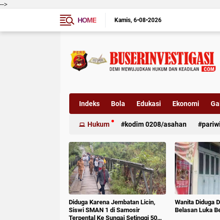
-->
HOME
Kamis
6•08•2026
Indeks
Bola
Edukasi
Ekonomi
Gal
Hukum
kodim 0208/asahan
pariw
Diduga Karena Jembatan Licin,
Wanita Diduga D
Siswi SMAN 1 di Samosir
Belasan Luka B
Terpental Ke Sungai Setinggi 50