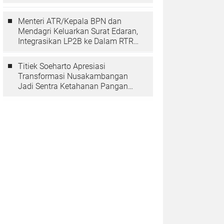
Berarti Memuliakan Negara
Menteri ATR/Kepala BPN dan
Mendagri Keluarkan Surat Edaran,
Integrasikan LP2B ke Dalam RTRW
dan RDTR
Titiek Soeharto Apresiasi
Transformasi Nusakambangan
Jadi Sentra Ketahanan Pangan
dan Pembinaan Warga Binaan