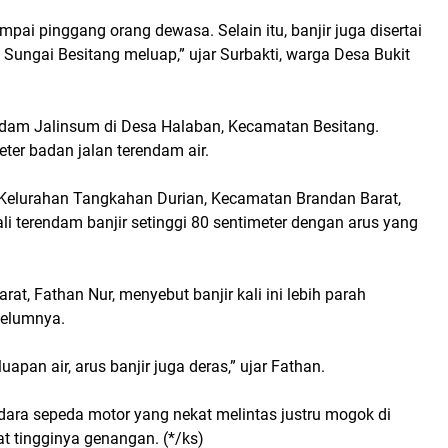
ampai pinggang orang dewasa. Selain itu, banjir juga disertai
 Sungai Besitang meluap,” ujar Surbakti, warga Desa Bukit
ndam Jalinsum di Desa Halaban, Kecamatan Besitang.
ter badan jalan terendam air.
i Kelurahan Tangkahan Durian, Kecamatan Brandan Barat,
ali terendam banjir setinggi 80 sentimeter dengan arus yang
at, Fathan Nur, menyebut banjir kali ini lebih parah
belumnya.
luapan air, arus banjir juga deras,” ujar Fathan.
ara sepeda motor yang nekat melintas justru mogok di
at tingginya genangan. (*/ks)