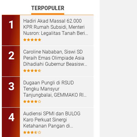
TERPOPULER
Hadiri Akad Massal 62.000
KPR Rumah Subsidi, Menteri
Nusron: Legalitas Tanah Beri
Kepastian bagi Masyarakat
Caroline Nababan, Siswi SD
Peraih Emas Olimpiade Asia
Dihadiahi Gubernur Beasiswa
Hingga Rumah
Dugaan Pungli di RSUD
Tengku Mansyur
Tanjungbalai, GEMMAKO RI
Minta Penegak Hukum Usut
Tuntas
Audiensi SPMI dan BULOG
Karo Perkuat Sinergi
Ketahanan Pangan di
Kabanjahe