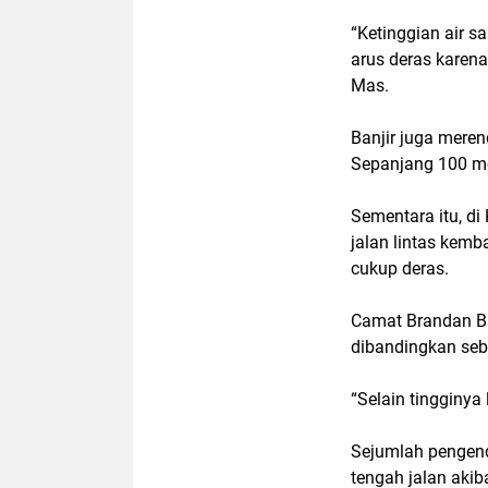
“Ketinggian air s
arus deras karena
Mas.
Banjir juga mere
Sepanjang 100 me
Sementara itu, d
jalan lintas kemb
cukup deras.
Camat Brandan Bar
dibandingkan se
“Selain tingginya 
Sejumlah pengend
tengah jalan akib