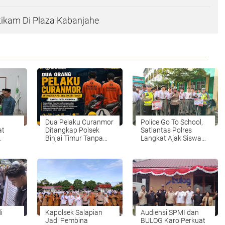
tikam Di Plaza Kabanjahe
Dua Pelaku Curanmor
Police Go To School,
at
Ditangkap Polsek
Satlantas Polres
Binjai Timur Tanpa
Langkat Ajak Siswa
Perlawanan
Ciptakan Budaya
Tertib Lalu Lintas
i
Kapolsek Salapian
Audiensi SPMI dan
Jadi Pembina
BULOG Karo Perkuat