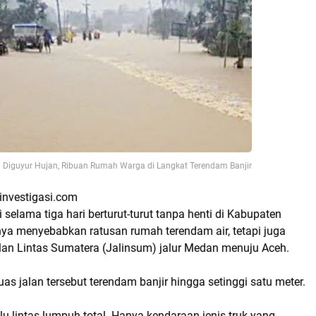
i Diguyur Hujan, Ribuan Rumah Warga di Langkat Terendam Banjir
investigasi.com
 selama tiga hari berturut-turut tanpa henti di Kabupaten
nya menyebabkan ratusan rumah terendam air, tetapi juga
n Lintas Sumatera (Jalinsum) jalur Medan menuju Aceh.
ruas jalan tersebut terendam banjir hingga setinggi satu meter.
alu lintas lumpuh total. Hanya kendaraan jenis truk yang