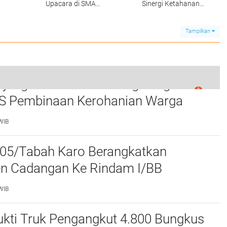
Upacara di SMA
Sinergi Ketahanan
Negeri 1 Salapian,
Pangan di Kabanjahe
inta
Tekankan Disiplin dan
 Usut
Bahaya Narkoba
Tampilkan
njung Pura dan Kemenag Langkat
0
mah Warga di Langkat Terendam Banjir
S Pembinaan Kerohanian Warga
WIB
05/Tabah Karo Berangkatkan
 Cadangan Ke Rindam I/BB
 Siantar
WIB
ukti Truk Pengangkut 4.800 Bungkus