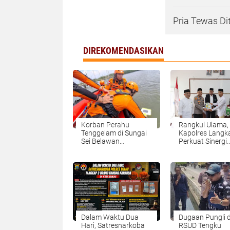
Pria Tewas Di
DIREKOMENDASIKAN
Korban Perahu
Rangkul Ulama,
Tenggelam di Sungai
Kapolres Langk
Sei Belawan
Perkuat Sinergi
Ditemukan Meninggal
dengan MUI
Dunia
Dalam Waktu Dua
Dugaan Pungli d
Hari, Satresnarkoba
RSUD Tengku