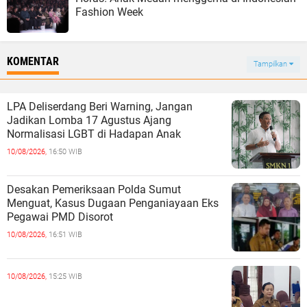
Fashion Week
KOMENTAR
Tampilkan
LPA Deliserdang Beri Warning, Jangan
Jadikan Lomba 17 Agustus Ajang
Normalisasi LGBT di Hadapan Anak
10/08/2026,
16:50 WIB
‎Desakan Pemeriksaan Polda Sumut
Menguat, Kasus Dugaan Penganiayaan Eks
Pegawai PMD Disorot
10/08/2026,
16:51 WIB
10/08/2026,
15:25 WIB