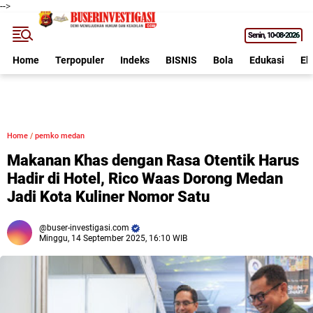
-->
Senin
10•08•2026
Home
Terpopuler
Indeks
BISNIS
Bola
Edukasi
Ek
Home
/
pemko medan
Makanan Khas dengan Rasa Otentik Harus
Hadir di Hotel, Rico Waas Dorong Medan
Jadi Kota Kuliner Nomor Satu
buser-investigasi.com
Minggu, 14 September 2025, 16:10 WIB