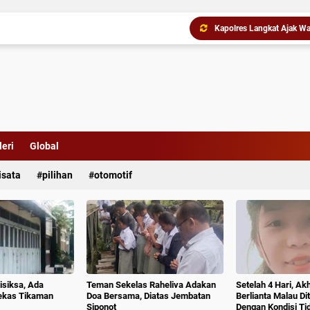
Buat Geger di Asahan, I
Gubernur Bobby Nasution 
eri
Global
isata
pilihan
otomotif
isiksa, Ada
Teman Sekelas Raheliva Adakan
Setelah 4 Hari, Ak
ekas Tikaman
Doa Bersama, Diatas Jembatan
Berlianta Malau D
Siponot
Dengan Kondisi T