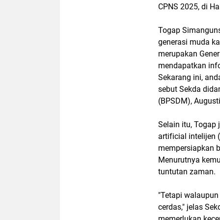
CPNS 2025, di H
Togap Simanguns
generasi muda kat
merupakan Generas
mendapatkan info
Sekarang ini, an
sebut Sekda did
(BPSDM), Augusti
Selain itu, Toga
artificial intelij
mempersiapkan bah
Menurutnya kemud
tuntutan zaman.
"Tetapi walaupun 
cerdas," jelas S
memerlukan kecer