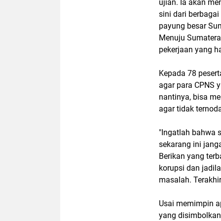
ujian. Ia akan men
sini dari berbaga
payung besar Sum
Menuju Sumatera U
pekerjaan yang ha
Kepada 78 pesert
agar para CPNS y
nantinya, bisa m
agar tidak ternod
"Ingatlah bahwa 
sekarang ini jang
Berikan yang terba
korupsi dan jadil
masalah. Terakhi
Usai memimpin a
yang disimbolkan