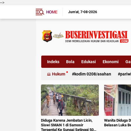
-->
HOME
Jum'at
7•08•2026
Indeks
Bola
Edukasi
Ekonomi
Gal
Hukum
kodim 0208/asahan
pariw
Diduga Karena Jembatan Licin,
Wanita Diduga D
Siswi SMAN 1 di Samosir
Belasan Luka B
Terpental Ke Sungai Setinggi 50