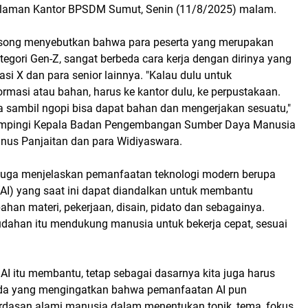
alaman Kantor BPSDM Sumut, Senin (11/8/2025) malam.
ong menyebutkan bahwa para peserta yang merupakan
egori Gen-Z, sangat berbeda cara kerja dengan dirinya yang
i X dan para senior lainnya. "Kalau dulu untuk
rmasi atau bahan, harus ke kantor dulu, ke perpustakaan.
da sambil ngopi bisa dapat bahan dan mengerjakan sesuatu,"
ampingi Kepala Badan Pengembangan Sumber Daya Manusia
nus Panjaitan dan para Widiyaswara.
p juga menjelaskan pemanfaatan teknologi modern berupa
en (AI) yang saat ini dapat diandalkan untuk membantu
an materi, pekerjaan, disain, pidato dan sebagainya.
ahan itu mendukung manusia untuk bekerja cepat, sesuai
AI itu membantu, tetap sebagai dasarnya kita juga harus
ekda yang mengingatkan bahwa pemanfaatan AI pun
dasan alami manusia dalam menentukan topik, tema, fokus