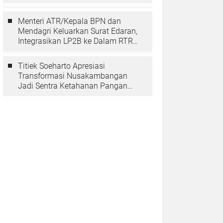
Berarti Memuliakan Negara
Menteri ATR/Kepala BPN dan
Mendagri Keluarkan Surat Edaran,
Integrasikan LP2B ke Dalam RTRW
dan RDTR
Titiek Soeharto Apresiasi
Transformasi Nusakambangan
Jadi Sentra Ketahanan Pangan
dan Pembinaan Warga Binaan