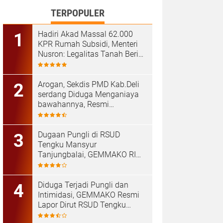
TERPOPULER
Hadiri Akad Massal 62.000
KPR Rumah Subsidi, Menteri
Nusron: Legalitas Tanah Beri
Kepastian bagi Masyarakat
‎Arogan, Sekdis PMD Kab.Deli
serdang Diduga Menganiaya
bawahannya, Resmi
Dilaporkan ke Poldasu
Dugaan Pungli di RSUD
Tengku Mansyur
Tanjungbalai, GEMMAKO RI
Minta Penegak Hukum Usut
Tuntas
Diduga Terjadi Pungli dan
Intimidasi, GEMMAKO Resmi
Lapor Dirut RSUD Tengku
Mansyur ke Kejaksaan