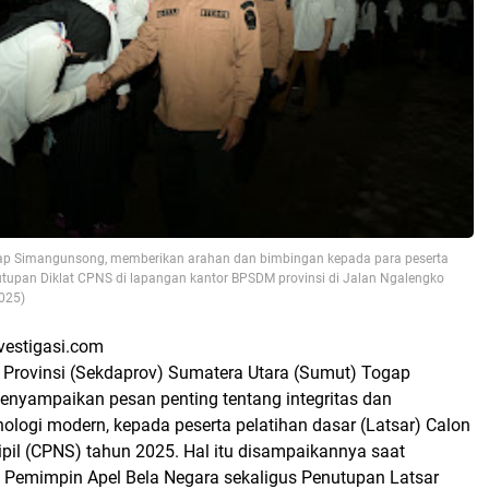
p Simangunsong, memberikan arahan dan bimbingan kepada para peserta
nutupan Diklat CPNS di lapangan kantor BPSDM provinsi di Jalan Ngalengko
2025)
vestigasi.com
h Provinsi (Sekdaprov) Sumatera Utara (Sumut) Togap
yampaikan pesan penting tentang integritas dan
ologi modern, kepada peserta pelatihan dasar (Latsar) Calon
ipil (CPNS) tahun 2025. Hal itu disampaikannya saat
i Pemimpin Apel Bela Negara sekaligus Penutupan Latsar