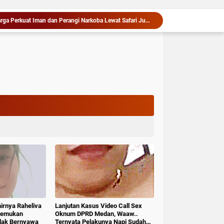
Penganiayaan Berujung Maut, Satu Terduga Pelaku Diamankan Tim Jatanras Polres Asahan
Deli Serdang Masuk Nominasi Penilaian Implementasi Program 3 Juta Rumah Regional Sumatera
bu Kandung Pembuang Bayi Diamankan Polisi
Diduga Libatkan Oknum TNI, Bos Judi Online Dianggap Masih Intimidasi Warga di Deli Serdang
Koperasi Cakrawala Nusantara Resmi Dibentuk, DPD SPMI Kabupaten Karo Siapkan Langkah Nyata Tingkatkan Kesejahteraan Anggota
Serapan Anggaran Terendah, Inspektorat Soroti Kinerja Kadis Perkimcikataru Medan
Wabup Deli Serdang Lantik 25 Pejabat, Tekankan Pelayanan Publik yang Cepat dan Humanis
Siapkan Rumah Produksi Kelapa di Nias Utara
Warga dan Sekolah Sambut Gembira Rencana Gubernur Bobby Bangun SD Negeri Lasara di Nias Utara
Kapolres Langkat Ajak Warga Perkuat Iman dan Perangi Narkoba Lewat Safari Jumat Curhat
hirnya Raheliva
Lanjutan Kasus Video Call Sex
itemukan
Oknum DPRD Medan, Waaw..
idak Bernyawa
Ternyata Pelakunya Napi Sudah