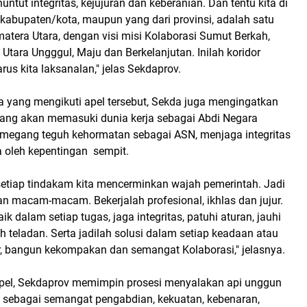
untut integritas, kejujuran dan keberanian. Dan tentu kita di
i kabupaten/kota, maupun yang dari provinsi, adalah satu
atera Utara, dengan visi misi Kolaborasi Sumut Berkah,
tara Ungggul, Maju dan Berkelanjutan. Inilah koridor
rus kita laksanalan," jelas Sekdaprov.
a yang mengikuti apel tersebut, Sekda juga mengingatkan
ang akan memasuki dunia kerja sebagai Abdi Negara
emegang teguh kehormatan sebagai ASN, menjaga integritas
a oleh kepentingan sempit.
setiap tindakam kita mencerminkan wajah pemerintah. Jadi
an macam-macam. Bekerjalah profesional, ikhlas dan jujur.
ik dalam setiap tugas, jaga integritas, patuhi aturan, jauhi
ah teladan. Serta jadilah solusi dalam setiap keadaan atau
r, bangun kekompakan dan semangat Kolaborasi," jelasnya.
pel, Sekdaprov memimpin prosesi menyalakan api unggun
 sebagai semangat pengabdian, kekuatan, kebenaran,