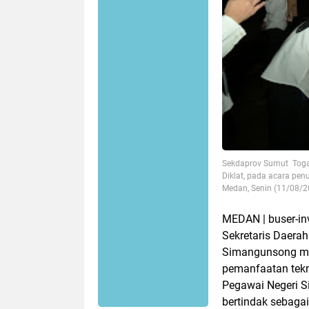
Sekdaprov Sumut Toga
Diklat, pada acara pe
Medan, Senin (11/08/
MEDAN | buser-in
Sekretaris Daera
Simangunsong men
pemanfaatan tekn
Pegawai Negeri S
bertindak sebaga