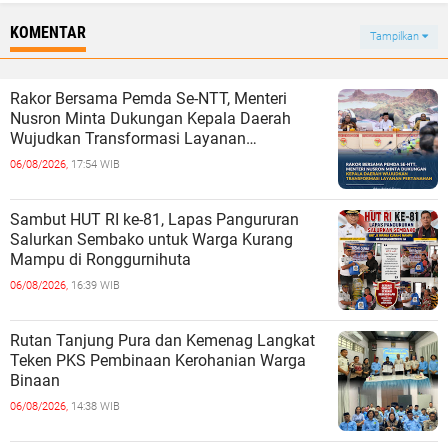
KOMENTAR
Tampilkan
Rakor Bersama Pemda Se-NTT, Menteri
Nusron Minta Dukungan Kepala Daerah
Wujudkan Transformasi Layanan
Pertanahan
06/08/2026,
17:54 WIB
Sambut HUT RI ke-81, Lapas Pangururan
Salurkan Sembako untuk Warga Kurang
Mampu di Ronggurnihuta
06/08/2026,
16:39 WIB
Rutan Tanjung Pura dan Kemenag Langkat
Teken PKS Pembinaan Kerohanian Warga
Binaan
06/08/2026,
14:38 WIB