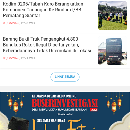
Kodim 0205/Tabah Karo Berangkatkan
Komponen Cadangan Ke Rindam I/BB
Pematang Siantar
06/08/2026,
12:23 WIB
Barang Bukti Truk Pengangkut 4.800
Bungkus Rokok Ilegal Dipertanyakan,
Keberadaannya Tidak Ditemukan di Lokasi
Penyimpanan
06/08/2026,
12:21 WIB
LIHAT SEMUA