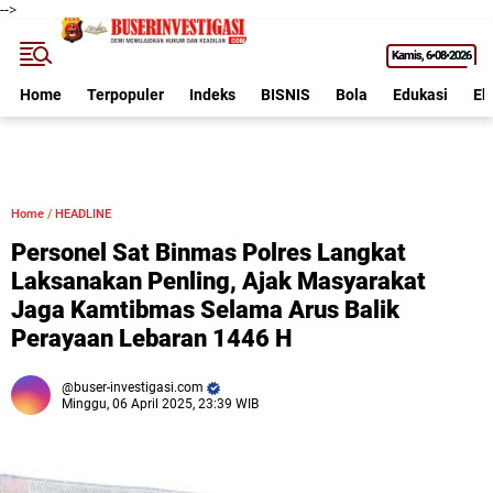
-->
Kamis
6•08•2026
Home
Terpopuler
Indeks
BISNIS
Bola
Edukasi
Ek
Home
/
HEADLINE
Personel Sat Binmas Polres Langkat
Laksanakan Penling, Ajak Masyarakat
Jaga Kamtibmas Selama Arus Balik
Perayaan Lebaran 1446 H
buser-investigasi.com
Minggu, 06 April 2025, 23:39 WIB