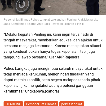
Personel Sat Binmas Polres Langkat Laksanakan Penling, Ajak Masyarakat
Jaga Kamtibmas Selama Arus Balik Perayaan Lebaran 1446 H
“Melalui kegiatan Penling ini, kami ingin terus hadir di
tengah masyarakat, memberikan edukasi dan ajakan untuk
bersama menjaga keamanan. Karena menciptakan situasi
yang kondusif bukan hanya tugas kepolisian, tapi juga
tanggung jawab bersama,” ujar AKP Rajendra.
Polres Langkat juga mengimbau seluruh masyarakat untuk
tetap menjaga kerukunan, menghindari tindakan yang
dapat memicu konflik, serta segera melapor kepada pihak
kepolisian jika mengetahui adanya potensi gangguan
kamtibmas," Ungkapnya.(candra)
HEADLINE
Personel Sat Binmas
polres langkat