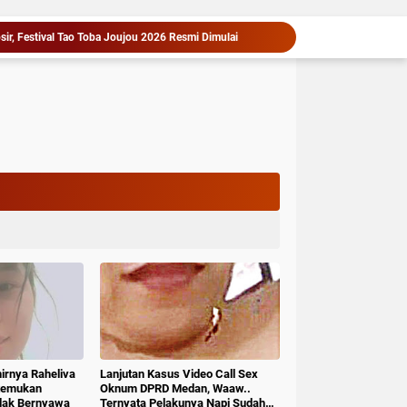
‎Arogan, Sekdis PMD Kab.Deli serdang Diduga Menganiaya bawahannya, Resmi Dilaporkan ke Poldasu
Bersama Bupati, Anak-anak Tanjung Morawa Nikmati Pengalaman Pertama Nobar di Bioskop
Pemkab Deli Serdang Pertemukan PT Indofarm dan Petani Ikan, Sengketa Berakhir Damai
Serah Terima Fasilitas Kota Mandiri Bekala Berlanjut, Pemkab Deli Serdang Siapkan Pengelolaan
Asri Ludin Tambunan Pastikan Peserta Jambore Nasional Deli Serdang Berangkat Tanpa Beban Biaya
1,2 Kg Sabu Dimusnahkan Polresta Deli Serdang, Tiga Tersangka Gagal Edarkan Ribuan Dosis Narkoba".
Puluhan Tahun Menanti, Jalan Strategis di Nias Utara Akhirnya Diaspal Era Gubernur Bobby
PD AIJ Sumut Kembali Amankan Aset Pemprov di Binjai, Lima Rumah Dinas Eks Bioskop Ria Dibongkar
Cegah Masalah di Masa Depan, Menteri Nusron Ajak Pemda Percepat Sertipikasi Tanah Rumah Ibadah di NTT
sir, Festival Tao Toba Joujou 2026 Resmi Dimulai
hirnya Raheliva
Lanjutan Kasus Video Call Sex
itemukan
Oknum DPRD Medan, Waaw..
idak Bernyawa
Ternyata Pelakunya Napi Sudah