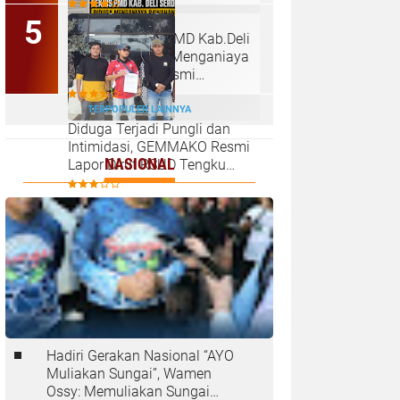
Kabanjahe
‎Arogan, Sekdis PMD Kab.Deli
serdang Diduga Menganiaya
bawahannya, Resmi
Dilaporkan ke Poldasu
TERPOPULER LAINNYA
Diduga Terjadi Pungli dan
Intimidasi, GEMMAKO Resmi
NASIONAL
Lapor Dirut RSUD Tengku
Mansyur ke Kejaksaan
Tanjungbalai
Hadiri Gerakan Nasional “AYO
Muliakan Sungai”, Wamen
Ossy: Memuliakan Sungai