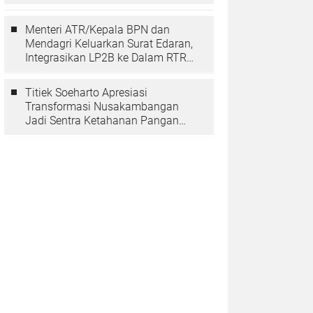
Berarti Memuliakan Negara
Menteri ATR/Kepala BPN dan
Mendagri Keluarkan Surat Edaran,
Integrasikan LP2B ke Dalam RTRW
dan RDTR
Titiek Soeharto Apresiasi
Transformasi Nusakambangan
Jadi Sentra Ketahanan Pangan
dan Pembinaan Warga Binaan