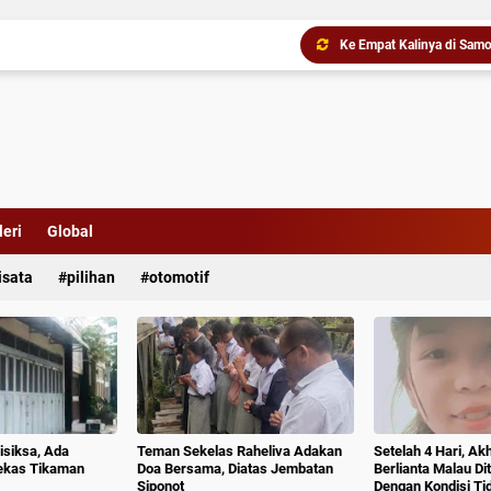
eri
Global
isata
pilihan
otomotif
Ke Empat Kalinya di Samo
isiksa, Ada
Teman Sekelas Raheliva Adakan
Setelah 4 Hari, Ak
ekas Tikaman
Doa Bersama, Diatas Jembatan
Berlianta Malau D
Siponot
Dengan Kondisi T