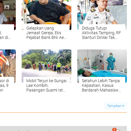
Gelapkan Uang
Diduga Tutupi
,
Jemaat Gereja, Eks
Aktivitas Tamping, RF
an di
Pejabat Bank BNI Aek
Sianturi Dinilai Tak
Nabara Ditangkap
Layak Jadi KPLP
g
Lapas Klas IIA
Pematangsiantar
or di
Mobil Terjun ke Sungai
Setahun Lebih Tanpa
as, 9
Lae Kombih,
Kepastian, Kasus
un
Pasangan Suami Istri
Berdarah Mahasiswa
Hilang
UMA Mandek —
Kinerja Polsek Medan
Tembung Disorot
Tampilkan
0