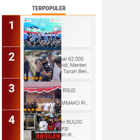
TERPOPULER
Hadiri Akad Massal 62.000
KPR Rumah Subsidi, Menteri
Nusron: Legalitas Tanah Beri
Kepastian bagi Masyarakat
Dugaan Pungli di RSUD
Tengku Mansyur
Tanjungbalai, GEMMAKO RI
Minta Penegak Hukum Usut
Tuntas
Audiensi SPMI dan BULOG
Karo Perkuat Sinergi
Ketahanan Pangan di