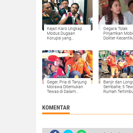
Kejari Karo Ungkap
Gegara Tolak
Modus Dugaan
Pinjamkan Mobil
Korupsi yang
Dokter Kecantik
Dilakukan Amsal
Medan Dianiaya
Sitepu
Abang Kandun
Geger, Pria di Tanjung
Banjir dan Longs
Morawa Ditemukan
Sembahe, 5 Tew
Tewas di Dalam
Rumah Tertimb
Sumur
KOMENTAR