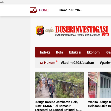
-->
HOME
Jum'at
7•08•2026
Indeks
Bola
Edukasi
Ekonomi
Gal
Hukum
kodim 0208/asahan
pariw
Diduga Karena Jembatan Licin,
Wanita Diduga D
Siswi SMAN 1 di Samosir
Belasan Luka B
Terpental Ke Sungai Setinggi 50