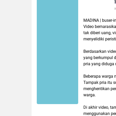
K
MADINA | buser-i
Video bernarasik
tak diberi uang, v
menyelidiki perist
Berdasarkan vide
yang berkumpul d
pria yang diduga
Beberapa warga m
Tampak pria itu 
menghentikan pemu
warga.
Di akhir video, 
menggunakan pera